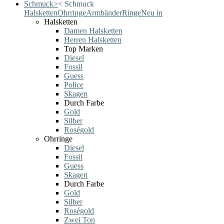
Schmuck
>
<
Schmuck
Halsketten
Ohrringe
Armbänder
Ringe
Neu in
Halsketten
Damen Halsketten
Herren Halsketten
Top Marken
Diesel
Fossil
Guess
Police
Skagen
Durch Farbe
Gold
Silber
Roségold
Ohrringe
Diesel
Fossil
Guess
Skagen
Durch Farbe
Gold
Silber
Roségold
Zwei Ton