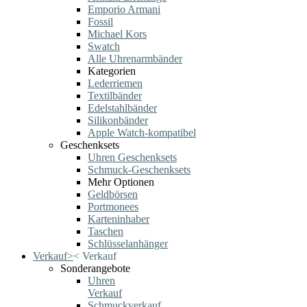
Emporio Armani
Fossil
Michael Kors
Swatch
Alle Uhrenarmbänder
Kategorien
Lederriemen
Textilbänder
Edelstahlbänder
Silikonbänder
Apple Watch-kompatibel
Geschenksets
Uhren Geschenksets
Schmuck-Geschenksets
Mehr Optionen
Geldbörsen
Portmonees
Karteninhaber
Taschen
Schlüsselanhänger
Verkauf
>
<
Verkauf
Sonderangebote
Uhren
Verkauf
Schmuckverkauf