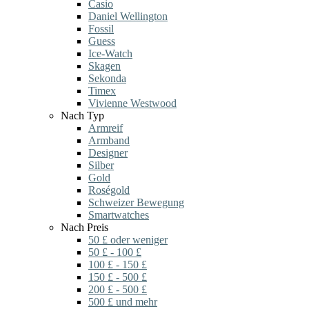
Casio
Daniel Wellington
Fossil
Guess
Ice-Watch
Skagen
Sekonda
Timex
Vivienne Westwood
Nach Typ
Armreif
Armband
Designer
Silber
Gold
Roségold
Schweizer Bewegung
Smartwatches
Nach Preis
50 £ oder weniger
50 £ - 100 £
100 £ - 150 £
150 £ - 500 £
200 £ - 500 £
500 £ und mehr