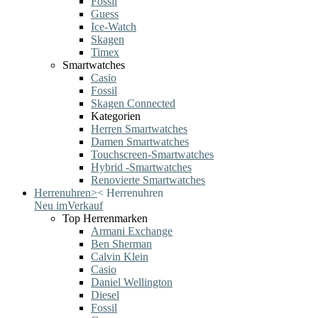
Fossil
Guess
Ice-Watch
Skagen
Timex
Smartwatches
Casio
Fossil
Skagen Connected
Kategorien
Herren Smartwatches
Damen Smartwatches
Touchscreen-Smartwatches
Hybrid -Smartwatches
Renovierte Smartwatches
Herrenuhren
>
<
Herrenuhren
Neu im
Verkauf
Top Herrenmarken
Armani Exchange
Ben Sherman
Calvin Klein
Casio
Daniel Wellington
Diesel
Fossil