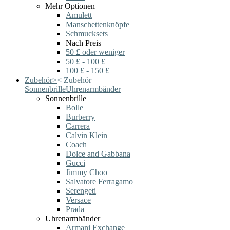
Mehr Optionen
Amulett
Manschettenknöpfe
Schmucksets
Nach Preis
50 £ oder weniger
50 £ - 100 £
100 £ - 150 £
Zubehör
>
<
Zubehör
Sonnenbrille
Uhrenarmbänder
Sonnenbrille
Bolle
Burberry
Carrera
Calvin Klein
Coach
Dolce and Gabbana
Gucci
Jimmy Choo
Salvatore Ferragamo
Serengeti
Versace
Prada
Uhrenarmbänder
Armani Exchange