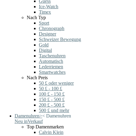
Guess
Ice-Watch
Timex
Nach Typ
Sport
Chronograph
Designer
Schweizer Bewegung
Gold
Digital
Taschenuhren
Automatisch
Lederriemen
Smartwatches
Nach Preis
50 £ oder weniger
50 £ - 100 £
100 £ - 150 £
150 £ - 500 £
200 £ - 500 £
500 £ und mehr
Damenuhren
>
<
Damenuhren
Neu in
Verkauf
Top Damenmarken
Calvin Klein