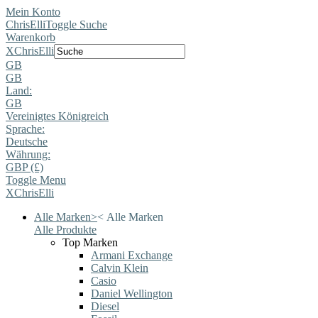
Mein Konto
ChrisElli
Toggle Suche
Warenkorb
X
ChrisElli
GB
GB
Land:
GB
Vereinigtes Königreich
Sprache:
Deutsche
Währung:
GBP (£)
Toggle Menu
X
ChrisElli
Alle Marken
>
<
Alle Marken
Alle Produkte
Top Marken
Armani Exchange
Calvin Klein
Casio
Daniel Wellington
Diesel