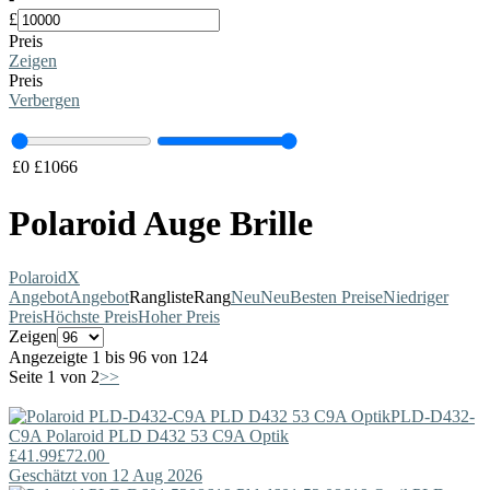
£
Preis
Zeigen
Preis
Verbergen
£
0
£
1066
Polaroid Auge Brille
Polaroid
X
Angebot
Angebot
Rangliste
Rang
Neu
Neu
Besten Preise
Niedriger
Preis
Höchste Preis
Hoher Preis
Zeigen
Angezeigte 1 bis 96 von 124
Seite 1 von 2
>>
PLD-D432-
C9A
Polaroid
PLD D432 53 C9A Optik
£41.99
£72.00
Geschätzt von 12 Aug 2026