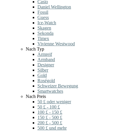
Casio
Daniel Wellington
Fossil
Guess
Ice-Watch
Skagen
Sekonda
Timex
Vivienne Westwood
Nach Typ
Armreif
Armband
Designer
Silber
Gold
Roségold
Schweizer Bewegung
Smartwatches
Nach Preis
50 £ oder weniger
50 £ - 100 £
100 £ - 150 £
150 £ - 500 £
200 £ - 500 £
500 £ und mehr