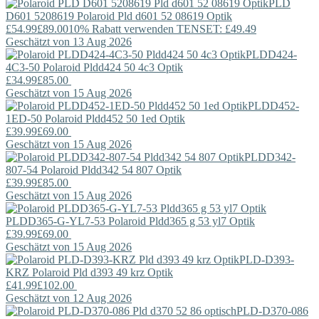
PLD
D601 5208619
Polaroid
Pld d601 52 08619 Optik
£54.99
£89.00
10% Rabatt verwenden TENSET: £49.49
Geschätzt von 13 Aug 2026
PLDD424-
4C3-50
Polaroid
Pldd424 50 4c3 Optik
£34.99
£85.00
Geschätzt von 15 Aug 2026
PLDD452-
1ED-50
Polaroid
Pldd452 50 1ed Optik
£39.99
£69.00
Geschätzt von 15 Aug 2026
PLDD342-
807-54
Polaroid
Pldd342 54 807 Optik
£39.99
£85.00
Geschätzt von 15 Aug 2026
PLDD365-G-YL7-53
Polaroid
Pldd365 g 53 yl7 Optik
£39.99
£69.00
Geschätzt von 15 Aug 2026
PLD-D393-
KRZ
Polaroid
Pld d393 49 krz Optik
£41.99
£102.00
Geschätzt von 12 Aug 2026
PLD-D370-086