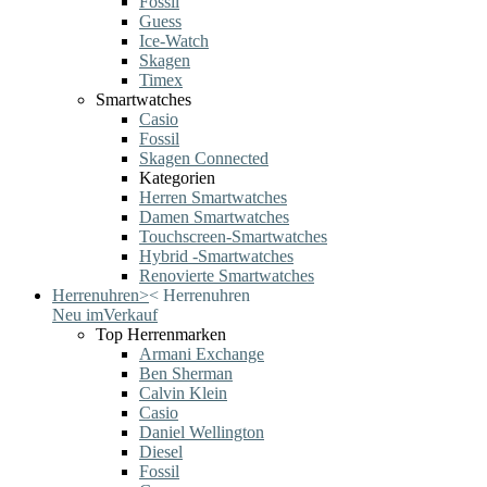
Fossil
Guess
Ice-Watch
Skagen
Timex
Smartwatches
Casio
Fossil
Skagen Connected
Kategorien
Herren Smartwatches
Damen Smartwatches
Touchscreen-Smartwatches
Hybrid -Smartwatches
Renovierte Smartwatches
Herrenuhren
>
<
Herrenuhren
Neu im
Verkauf
Top Herrenmarken
Armani Exchange
Ben Sherman
Calvin Klein
Casio
Daniel Wellington
Diesel
Fossil