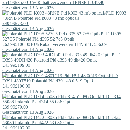
£54.99
£85.00
10% Rabatt verwenden TENSET: £49.49
Geschätzt von 13 Aug 2026
PLD K003
43RNB
Polaroid
Pld k003 43 rnb opticals
£49.99
£73.00
Geschätzt von 13 Aug 2026
PLD D395
527C5
Polaroid
Pld d395 52 7c5 Optik
£62.99
£106.00
10% Rabatt verwenden TENSET: £56.69
Geschätzt von 13 Aug 2026
PLD
D393 49DH420
Polaroid
Pld d393 49 dh420 Optik
£41.99
£109.00
Geschätzt von 13 Aug 2026
PLD
D391 480T519
Polaroid
Pld d391 48 0t519 Optik
£41.99
£106.00
Geschätzt von 13 Aug 2026
PLD D314
55086
Polaroid
Pld d314 55 086 Optik
£39.99
£70.00
Geschätzt von 13 Aug 2026
PLD D422
53086
Polaroid
Pld d422 53 086 Optik
£41.99
£102.00