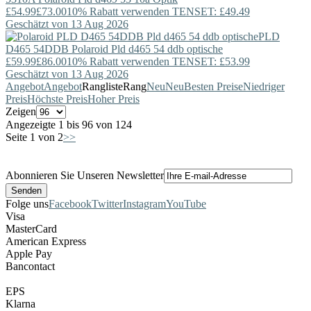
£54.99
£73.00
10% Rabatt verwenden TENSET: £49.49
Geschätzt von 13 Aug 2026
PLD
D465 54DDB
Polaroid
Pld d465 54 ddb optische
£59.99
£86.00
10% Rabatt verwenden TENSET: £53.99
Geschätzt von 13 Aug 2026
Angebot
Angebot
Rangliste
Rang
Neu
Neu
Besten Preise
Niedriger
Preis
Höchste Preis
Hoher Preis
Zeigen
Angezeigte 1 bis 96 von 124
Seite 1 von 2
>>
Abonnieren Sie Unseren Newsletter
Folge uns
Facebook
Twitter
Instagram
YouTube
Visa
MasterCard
American Express
Apple Pay
Bancontact
EPS
Klarna