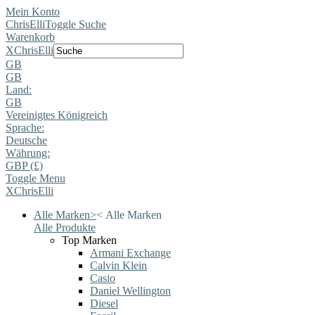
Mein Konto
ChrisElli
Toggle Suche
Warenkorb
X
ChrisElli
GB
GB
Land:
GB
Vereinigtes Königreich
Sprache:
Deutsche
Währung:
GBP (£)
Toggle Menu
X
ChrisElli
Alle Marken
>
<
Alle Marken
Alle Produkte
Top Marken
Armani Exchange
Calvin Klein
Casio
Daniel Wellington
Diesel