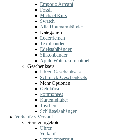
Emporio Armani
Fossil
Michael Kors
Swatch
Alle Uhrenarmbänder
Kategorien
Lederriemen
Textilbänder
Edelstahlbänder
Silikonbänder
Apple Watch-kompatibel
Geschenksets
Uhren Geschenksets
Schmuck-Geschenksets
Mehr Optionen
Geldbörsen
Portmonees
Karteninhaber
Taschen
Schlüsselanhänger
Verkauf
>
<
Verkauf
Sonderangebote
Uhren
Verkauf
Schmuckverkauf