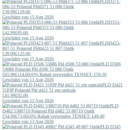
PLDD371-
086-53
Polaroid
Pldd371 53 086 Optik
£39.99
£129.00
Geschätzt von 15 Aug 2026
PLDD353-
086-53
Polaroid
Pldd353 53 086 Optik
£42.99
£95.00
Geschätzt von 15 Aug 2026
PLDD423-
807-51
Polaroid
Pldd423 51 807 Optik
£39.99
£125.00
Geschätzt von 15 Aug 2026
PLD D506
53086
Polaroid
Pld d506 53 086 Optik
£65.99
£114.00
10% Rabatt verwenden TENSET: £59.39
Geschätzt von 13 Aug 2026
PLD D421
51PJP
Polaroid
Pld d421 51 pjp opticals
£41.99
£92.00
Geschätzt von 13 Aug 2026
PLD
D482 5380719
Polaroid
Pld d482 53 80719 Optik
£54.99
£73.00
10% Rabatt verwenden TENSET: £49.49
Geschätzt von 13 Aug 2026
PLD D345