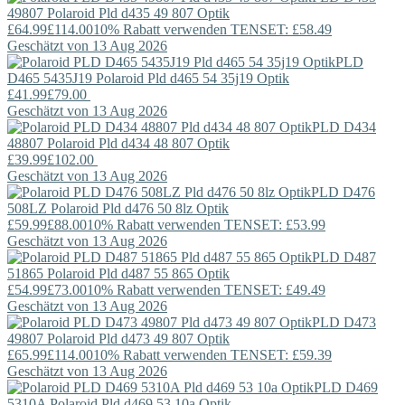
49807
Polaroid
Pld d435 49 807 Optik
£64.99
£114.00
10% Rabatt verwenden TENSET: £58.49
Geschätzt von 13 Aug 2026
PLD
D465 5435J19
Polaroid
Pld d465 54 35j19 Optik
£41.99
£79.00
Geschätzt von 13 Aug 2026
PLD D434
48807
Polaroid
Pld d434 48 807 Optik
£39.99
£102.00
Geschätzt von 13 Aug 2026
PLD D476
508LZ
Polaroid
Pld d476 50 8lz Optik
£59.99
£88.00
10% Rabatt verwenden TENSET: £53.99
Geschätzt von 13 Aug 2026
PLD D487
51865
Polaroid
Pld d487 55 865 Optik
£54.99
£73.00
10% Rabatt verwenden TENSET: £49.49
Geschätzt von 13 Aug 2026
PLD D473
49807
Polaroid
Pld d473 49 807 Optik
£65.99
£114.00
10% Rabatt verwenden TENSET: £59.39
Geschätzt von 13 Aug 2026
PLD D469
5310A
Polaroid
Pld d469 53 10a Optik