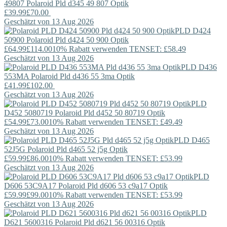
49807
Polaroid
Pld d345 49 807 Optik
£39.99
£70.00
Geschätzt von 13 Aug 2026
PLD D424
50900
Polaroid
Pld d424 50 900 Optik
£64.99
£114.00
10% Rabatt verwenden TENSET: £58.49
Geschätzt von 13 Aug 2026
PLD D436
553MA
Polaroid
Pld d436 55 3ma Optik
£41.99
£102.00
Geschätzt von 13 Aug 2026
PLD
D452 5080719
Polaroid
Pld d452 50 80719 Optik
£54.99
£73.00
10% Rabatt verwenden TENSET: £49.49
Geschätzt von 13 Aug 2026
PLD D465
52J5G
Polaroid
Pld d465 52 j5g Optik
£59.99
£86.00
10% Rabatt verwenden TENSET: £53.99
Geschätzt von 13 Aug 2026
PLD
D606 53C9A17
Polaroid
Pld d606 53 c9a17 Optik
£59.99
£99.00
10% Rabatt verwenden TENSET: £53.99
Geschätzt von 13 Aug 2026
PLD
D621 5600316
Polaroid
Pld d621 56 00316 Optik