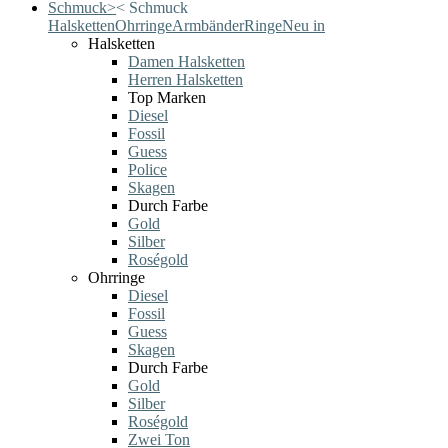
Schmuck
>
<
Schmuck
Halsketten
Ohrringe
Armbänder
Ringe
Neu in
Halsketten
Damen Halsketten
Herren Halsketten
Top Marken
Diesel
Fossil
Guess
Police
Skagen
Durch Farbe
Gold
Silber
Roségold
Ohrringe
Diesel
Fossil
Guess
Skagen
Durch Farbe
Gold
Silber
Roségold
Zwei Ton