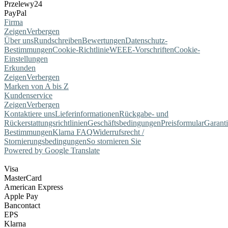
Przelewy24
PayPal
Firma
Zeigen
Verbergen
Über uns
Rundschreiben
Bewertungen
Datenschutz-
Bestimmungen
Cookie-Richtlinie
WEEE-Vorschriften
Cookie-
Einstellungen
Erkunden
Zeigen
Verbergen
Marken von A bis Z
Kundenservice
Zeigen
Verbergen
Kontaktiere uns
Lieferinformationen
Rückgabe- und
Rückerstattungsrichtlinien
Geschäftsbedingungen
Preisformular
Garant
Bestimmungen
Klarna FAQ
Widerrufsrecht /
Stornierungsbedingungen
So stornieren Sie
Powered by Google Translate
Visa
MasterCard
American Express
Apple Pay
Bancontact
EPS
Klarna