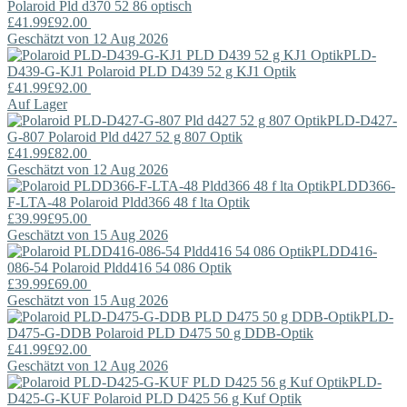
Polaroid
Pld d370 52 86 optisch
£41.99
£92.00
Geschätzt von 12 Aug 2026
PLD-
D439-G-KJ1
Polaroid
PLD D439 52 g KJ1 Optik
£41.99
£92.00
Auf Lager
PLD-D427-
G-807
Polaroid
Pld d427 52 g 807 Optik
£41.99
£82.00
Geschätzt von 12 Aug 2026
PLDD366-
F-LTA-48
Polaroid
Pldd366 48 f lta Optik
£39.99
£95.00
Geschätzt von 15 Aug 2026
PLDD416-
086-54
Polaroid
Pldd416 54 086 Optik
£39.99
£69.00
Geschätzt von 15 Aug 2026
PLD-
D475-G-DDB
Polaroid
PLD D475 50 g DDB-Optik
£41.99
£92.00
Geschätzt von 12 Aug 2026
PLD-
D425-G-KUF
Polaroid
PLD D425 56 g Kuf Optik