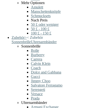
Mehr Optionen
Amulett
Manschettenknöpfe
Schmucksets
Nach Preis
50 £ oder weniger
50 £ - 100 £
100 £ - 150 £
Zubehör
>
<
Zubehör
Sonnenbrille
Uhrenarmbänder
Sonnenbrille
Bolle
Burberry
Carrera
Calvin Klein
Coach
Dolce and Gabbana
Gucci
Jimmy Choo
Salvatore Ferragamo
Serengeti
Versace
Prada
Uhrenarmbänder
Armani Exchange