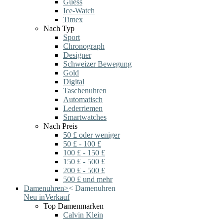
Guess
Ice-Watch
Timex
Nach Typ
Sport
Chronograph
Designer
Schweizer Bewegung
Gold
Digital
Taschenuhren
Automatisch
Lederriemen
Smartwatches
Nach Preis
50 £ oder weniger
50 £ - 100 £
100 £ - 150 £
150 £ - 500 £
200 £ - 500 £
500 £ und mehr
Damenuhren
>
<
Damenuhren
Neu in
Verkauf
Top Damenmarken
Calvin Klein