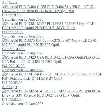
Auf Lager
PLD-
D404-G-35J
Polaroid
PLD D404 51 g 35j Optik
£41.99
£92.00
Geschätzt von 12 Aug 2026
PLD-
D381-MVU
Polaroid
PLD D381 51 MVU Optik
£41.99
£72.00
Geschätzt von 12 Aug 2026
PLDD370-
807-52
Polaroid
Pldd370 52 807 Optik
£39.99
£109.00
Geschätzt von 15 Aug 2026
PLD-D423-
C9A
Polaroid
PLD D423 51 C9A Optik
£41.99
£102.00
Geschätzt von 12 Aug 2026
PLD-D414-
KB7
Polaroid
PLD D414 53 KB7 Optik
£41.99
£82.00
Auf Lager
PLD-
D427-G-B3V
Polaroid
PLD D427 52 G B3V Optik
£41.99
£82.00
Geschätzt von 12 Aug 2026