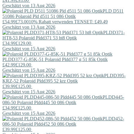
£41.99
£93.00
Geschätzt von 13 Aug 2026
PLD D511
51086
Polaroid
Pld d511 51 086 Optik
£54.99
£73.00
10% Rabatt verwenden TENSET: £49.49
Geschätzt von 13 Aug 2026
PLDD371-
HT8-53
Polaroid
Pldd371 53 ht8 Optik
£34.99
£129.00
Geschätzt von 15 Aug 2026
PLDD377-G-85K-51
Polaroid
Pldd377 g 51 85k Optik
£42.99
£129.00
Geschätzt von 15 Aug 2026
PLDD395-
KRZ-52
Polaroid
Pldd395 52 krz Optik
£39.99
£125.00
Geschätzt von 15 Aug 2026
PLDD445-
086-50
Polaroid
Pldd445 50 086 Optik
£34.99
£125.00
Geschätzt von 15 Aug 2026
PLDD452-
086-50
Polaroid
Pldd452 50 086 Optik
£39.99
£125.00