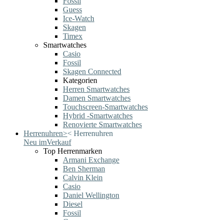
Fossil
Guess
Ice-Watch
Skagen
Timex
Smartwatches
Casio
Fossil
Skagen Connected
Kategorien
Herren Smartwatches
Damen Smartwatches
Touchscreen-Smartwatches
Hybrid -Smartwatches
Renovierte Smartwatches
Herrenuhren
>
<
Herrenuhren
Neu im
Verkauf
Top Herrenmarken
Armani Exchange
Ben Sherman
Calvin Klein
Casio
Daniel Wellington
Diesel
Fossil