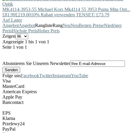
MK4114-3953-55
Michael Kors
Mk4114 55 3953 Punta Mita Opt...
£81.99
£219.00
10% Rabatt verwenden TENSET: £73.79
Auf Lager
Angebot
Angebot
Rangliste
Rang
Neu
Neu
Besten Preise
Niedriger
Preis
Höchste Preis
Hoher Preis
Zeigen
Angezeigte 1 bis 1 von 1
Seite 1 von 1
Abonnieren Sie Unseren Newsletter
Folge uns
Facebook
Twitter
Instagram
YouTube
Visa
MasterCard
American Express
Apple Pay
Bancontact
EPS
Klarna
Przelewy24
PayPal