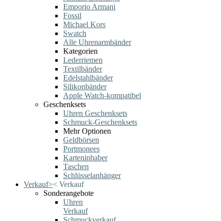
Emporio Armani
Fossil
Michael Kors
Swatch
Alle Uhrenarmbänder
Kategorien
Lederriemen
Textilbänder
Edelstahlbänder
Silikonbänder
Apple Watch-kompatibel
Geschenksets
Uhren Geschenksets
Schmuck-Geschenksets
Mehr Optionen
Geldbörsen
Portmonees
Karteninhaber
Taschen
Schlüsselanhänger
Verkauf
>
<
Verkauf
Sonderangebote
Uhren
Verkauf
Schmuckverkauf