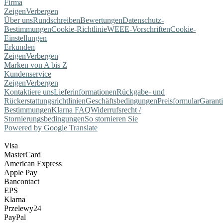
Firma
Zeigen
Verbergen
Über uns
Rundschreiben
Bewertungen
Datenschutz-
Bestimmungen
Cookie-Richtlinie
WEEE-Vorschriften
Cookie-
Einstellungen
Erkunden
Zeigen
Verbergen
Marken von A bis Z
Kundenservice
Zeigen
Verbergen
Kontaktiere uns
Lieferinformationen
Rückgabe- und
Rückerstattungsrichtlinien
Geschäftsbedingungen
Preisformular
Garant
Bestimmungen
Klarna FAQ
Widerrufsrecht /
Stornierungsbedingungen
So stornieren Sie
Powered by Google Translate
Visa
MasterCard
American Express
Apple Pay
Bancontact
EPS
Klarna
Przelewy24
PayPal