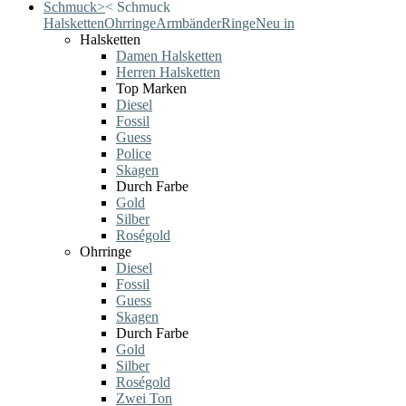
Schmuck
>
<
Schmuck
Halsketten
Ohrringe
Armbänder
Ringe
Neu in
Halsketten
Damen Halsketten
Herren Halsketten
Top Marken
Diesel
Fossil
Guess
Police
Skagen
Durch Farbe
Gold
Silber
Roségold
Ohrringe
Diesel
Fossil
Guess
Skagen
Durch Farbe
Gold
Silber
Roségold
Zwei Ton