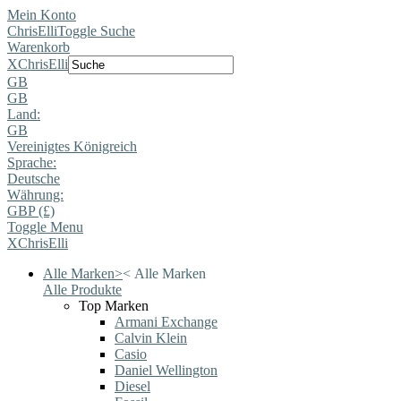
Mein Konto
ChrisElli
Toggle Suche
Warenkorb
X
ChrisElli
GB
GB
Land:
GB
Vereinigtes Königreich
Sprache:
Deutsche
Währung:
GBP (£)
Toggle Menu
X
ChrisElli
Alle Marken
>
<
Alle Marken
Alle Produkte
Top Marken
Armani Exchange
Calvin Klein
Casio
Daniel Wellington
Diesel