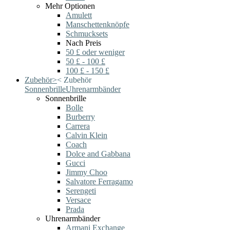
Mehr Optionen
Amulett
Manschettenknöpfe
Schmucksets
Nach Preis
50 £ oder weniger
50 £ - 100 £
100 £ - 150 £
Zubehör
>
<
Zubehör
Sonnenbrille
Uhrenarmbänder
Sonnenbrille
Bolle
Burberry
Carrera
Calvin Klein
Coach
Dolce and Gabbana
Gucci
Jimmy Choo
Salvatore Ferragamo
Serengeti
Versace
Prada
Uhrenarmbänder
Armani Exchange