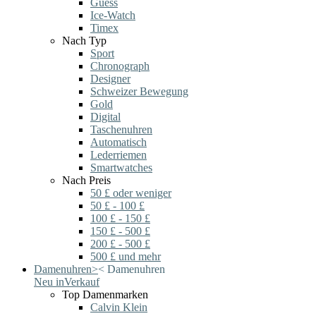
Guess
Ice-Watch
Timex
Nach Typ
Sport
Chronograph
Designer
Schweizer Bewegung
Gold
Digital
Taschenuhren
Automatisch
Lederriemen
Smartwatches
Nach Preis
50 £ oder weniger
50 £ - 100 £
100 £ - 150 £
150 £ - 500 £
200 £ - 500 £
500 £ und mehr
Damenuhren
>
<
Damenuhren
Neu in
Verkauf
Top Damenmarken
Calvin Klein