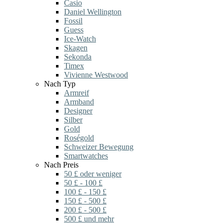
Casio
Daniel Wellington
Fossil
Guess
Ice-Watch
Skagen
Sekonda
Timex
Vivienne Westwood
Nach Typ
Armreif
Armband
Designer
Silber
Gold
Roségold
Schweizer Bewegung
Smartwatches
Nach Preis
50 £ oder weniger
50 £ - 100 £
100 £ - 150 £
150 £ - 500 £
200 £ - 500 £
500 £ und mehr