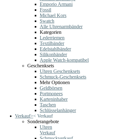
Emporio Armani
Fossil
Michael Kors
Swatch
Alle Uhrenarmbänder
Kategorien
Lederriemen
Textilbänder
Edelstahlbänder
Silikonbänder
Apple Watch-kompatibel
Geschenksets
Uhren Geschenksets
Schmuck-Geschenksets
Mehr Optionen
Geldbörsen
Portmonees
Karteninhaber
Taschen
Schlüsselanhänger
Verkauf
>
<
Verkauf
Sonderangebote
Uhren
Verkauf
Schmuckverkauf