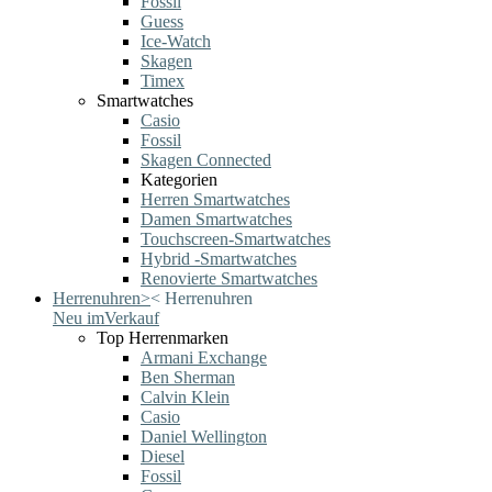
Fossil
Guess
Ice-Watch
Skagen
Timex
Smartwatches
Casio
Fossil
Skagen Connected
Kategorien
Herren Smartwatches
Damen Smartwatches
Touchscreen-Smartwatches
Hybrid -Smartwatches
Renovierte Smartwatches
Herrenuhren
>
<
Herrenuhren
Neu im
Verkauf
Top Herrenmarken
Armani Exchange
Ben Sherman
Calvin Klein
Casio
Daniel Wellington
Diesel
Fossil