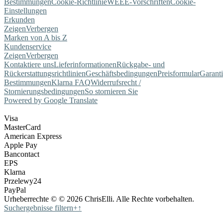
Bestimmungen
Cookie-Richtlinie
WEEE-Vorschriften
Cookie-
Einstellungen
Erkunden
Zeigen
Verbergen
Marken von A bis Z
Kundenservice
Zeigen
Verbergen
Kontaktiere uns
Lieferinformationen
Rückgabe- und
Rückerstattungsrichtlinien
Geschäftsbedingungen
Preisformular
Garant
Bestimmungen
Klarna FAQ
Widerrufsrecht /
Stornierungsbedingungen
So stornieren Sie
Powered by Google Translate
Visa
MasterCard
American Express
Apple Pay
Bancontact
EPS
Klarna
Przelewy24
PayPal
Urheberrechte © © 2026 ChrisElli. Alle Rechte vorbehalten.
Suchergebnisse filtern
+
↑