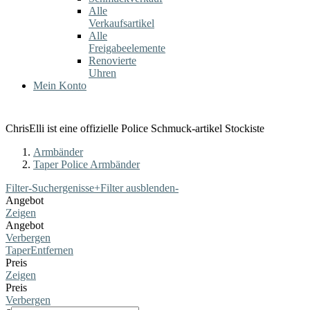
Alle
Verkaufsartikel
Alle
Freigabeelemente
Renovierte
Uhren
Mein Konto
ChrisElli ist eine offizielle Police Schmuck-artikel Stockiste
Armbänder
Taper Police Armbänder
Filter-Suchergenisse
+
Filter ausblenden
-
Angebot
Zeigen
Angebot
Verbergen
Taper
Entfernen
Preis
Zeigen
Preis
Verbergen