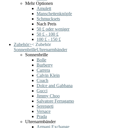
Mehr Optionen
Amulett
Manschettenknöpfe
Schmucksets
Nach Preis
50 £ oder weniger
50 £ - 100 £
100 £ - 150 £
Zubehör
>
<
Zubehör
Sonnenbrille
Uhrenarmbänder
Sonnenbrille
Bolle
Burberry
Carrera
Calvin Klein
Coach
Dolce and Gabbana
Gucci
Jimmy Choo
Salvatore Ferragamo
Serengeti
Versace
Prada
Uhrenarmbänder
Armani Exchange