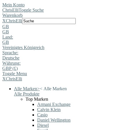
Mein Konto
ChrisElli
Toggle Suche
Warenkorb
X
ChrisElli
GB
GB
Land:
GB
Vereinigtes Königreich
Sprache:
Deutsche
Währung:
GBP (£)
Toggle Menu
X
ChrisElli
Alle Marken
>
<
Alle Marken
Alle Produkte
Top Marken
Armani Exchange
Calvin Klein
Casio
Daniel Wellington
Diesel