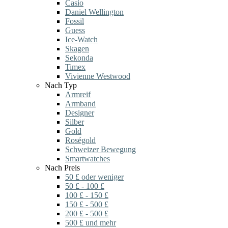
Casio
Daniel Wellington
Fossil
Guess
Ice-Watch
Skagen
Sekonda
Timex
Vivienne Westwood
Nach Typ
Armreif
Armband
Designer
Silber
Gold
Roségold
Schweizer Bewegung
Smartwatches
Nach Preis
50 £ oder weniger
50 £ - 100 £
100 £ - 150 £
150 £ - 500 £
200 £ - 500 £
500 £ und mehr