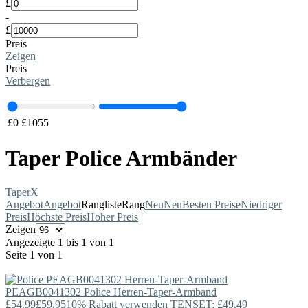
£
-
£
Preis
Zeigen
Preis
Verbergen
£
0
£
1055
Taper Police Armbänder
Taper
X
Angebot
Angebot
Rangliste
Rang
Neu
Neu
Besten Preise
Niedriger
Preis
Höchste Preis
Hoher Preis
Zeigen
Angezeigte 1 bis 1 von 1
Seite 1 von 1
PEAGB0041302
Police
Herren-Taper-Armband
£54.99
£59.95
10% Rabatt verwenden TENSET: £49.49