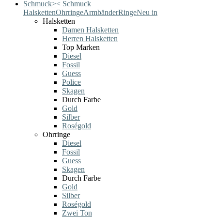
Schmuck
>
<
Schmuck
Halsketten
Ohrringe
Armbänder
Ringe
Neu in
Halsketten
Damen Halsketten
Herren Halsketten
Top Marken
Diesel
Fossil
Guess
Police
Skagen
Durch Farbe
Gold
Silber
Roségold
Ohrringe
Diesel
Fossil
Guess
Skagen
Durch Farbe
Gold
Silber
Roségold
Zwei Ton