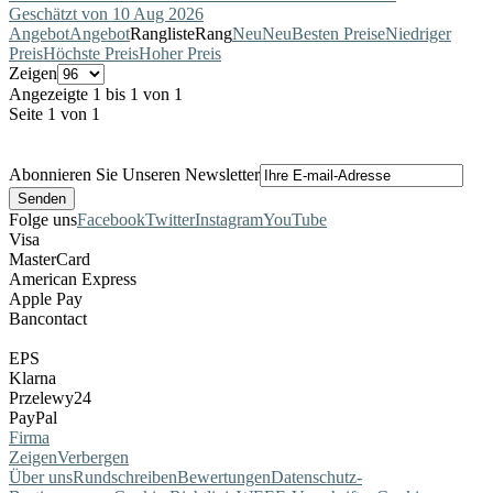
Geschätzt von 10 Aug 2026
Angebot
Angebot
Rangliste
Rang
Neu
Neu
Besten Preise
Niedriger
Preis
Höchste Preis
Hoher Preis
Zeigen
Angezeigte 1 bis 1 von 1
Seite 1 von 1
Abonnieren Sie Unseren Newsletter
Folge uns
Facebook
Twitter
Instagram
YouTube
Visa
MasterCard
American Express
Apple Pay
Bancontact
EPS
Klarna
Przelewy24
PayPal
Firma
Zeigen
Verbergen
Über uns
Rundschreiben
Bewertungen
Datenschutz-