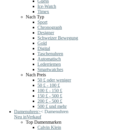
Guess
Ice-Watch
Timex
Nach Typ
Sport
Chronograph
Designer
Schweizer Bewegung
Gold
Digital
Taschenuhren
Automatisch
Lederriemen
Smartwatches
Nach Preis
50 £ oder weniger
50 £ - 100 £
100 £ - 150 £
150 £ - 500 £
200 £ - 500 £
500 £ und mehr
Damenuhren
>
<
Damenuhren
Neu in
Verkauf
Top Damenmarken
Calvin Klein