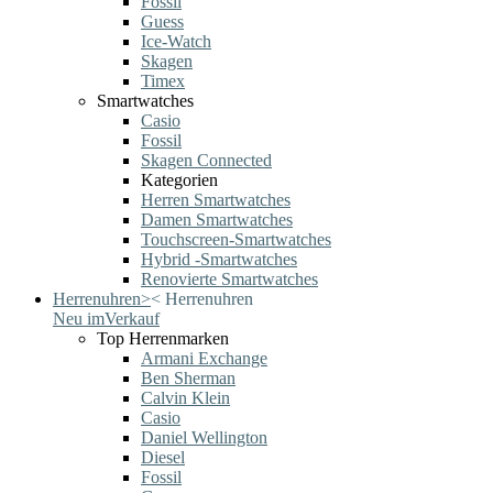
Fossil
Guess
Ice-Watch
Skagen
Timex
Smartwatches
Casio
Fossil
Skagen Connected
Kategorien
Herren Smartwatches
Damen Smartwatches
Touchscreen-Smartwatches
Hybrid -Smartwatches
Renovierte Smartwatches
Herrenuhren
>
<
Herrenuhren
Neu im
Verkauf
Top Herrenmarken
Armani Exchange
Ben Sherman
Calvin Klein
Casio
Daniel Wellington
Diesel
Fossil