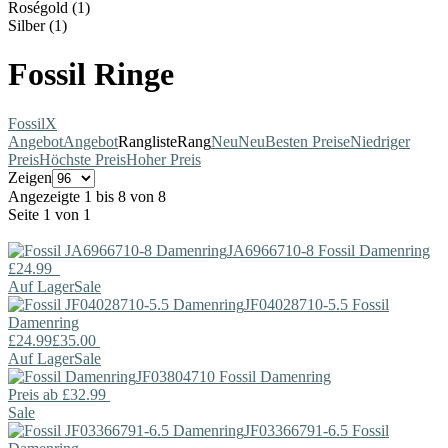
Roségold (1)
Silber (1)
Fossil Ringe
Fossil
X
Angebot
Angebot
Rangliste
Rang
Neu
Neu
Besten Preise
Niedriger
Preis
Höchste Preis
Hoher Preis
Zeigen
Angezeigte 1 bis 8 von 8
Seite 1 von 1
JA6966710-8
Fossil
Damenring
£24.99
Auf Lager
Sale
JF04028710-5.5
Fossil
Damenring
£24.99
£35.00
Auf Lager
Sale
JF03804710
Fossil
Damenring
Preis ab
£32.99
Sale
JF03366791-6.5
Fossil