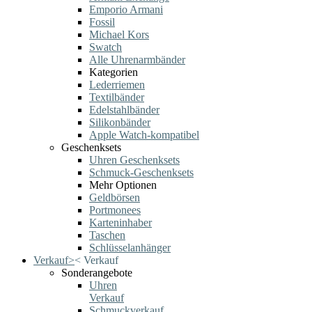
Emporio Armani
Fossil
Michael Kors
Swatch
Alle Uhrenarmbänder
Kategorien
Lederriemen
Textilbänder
Edelstahlbänder
Silikonbänder
Apple Watch-kompatibel
Geschenksets
Uhren Geschenksets
Schmuck-Geschenksets
Mehr Optionen
Geldbörsen
Portmonees
Karteninhaber
Taschen
Schlüsselanhänger
Verkauf
>
<
Verkauf
Sonderangebote
Uhren
Verkauf
Schmuckverkauf