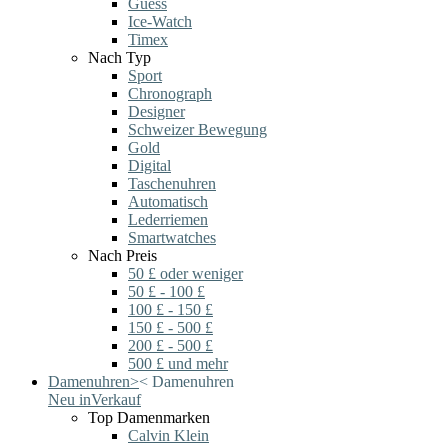
Guess
Ice-Watch
Timex
Nach Typ
Sport
Chronograph
Designer
Schweizer Bewegung
Gold
Digital
Taschenuhren
Automatisch
Lederriemen
Smartwatches
Nach Preis
50 £ oder weniger
50 £ - 100 £
100 £ - 150 £
150 £ - 500 £
200 £ - 500 £
500 £ und mehr
Damenuhren
>
<
Damenuhren
Neu in
Verkauf
Top Damenmarken
Calvin Klein