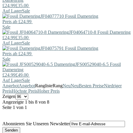
Damenring
£24.99
£35.00
Auf Lager
Sale
JF04077710
Fossil
Damenring
Preis ab
£24.99
Sale
JF04064710-8
Fossil
Damenring
£24.99
£35.00
Auf Lager
Sale
JF04075791
Fossil
Damenring
Preis ab
£24.99
Sale
JFS00529040-6.5
Fossil
Damenring
£24.99
£49.00
Auf Lager
Sale
Angebot
Angebot
Rangliste
Rang
Neu
Neu
Besten Preise
Niedriger
Preis
Höchste Preis
Hoher Preis
Zeigen
Angezeigte 1 bis 8 von 8
Seite 1 von 1
Abonnieren Sie Unseren Newsletter