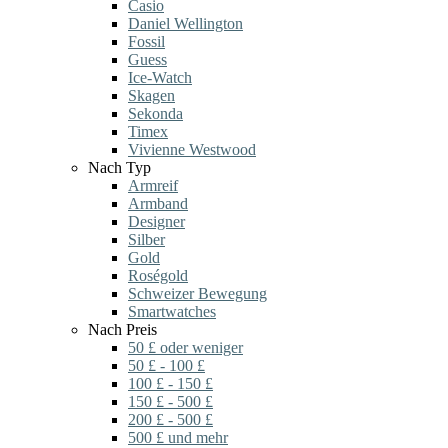
Casio
Daniel Wellington
Fossil
Guess
Ice-Watch
Skagen
Sekonda
Timex
Vivienne Westwood
Nach Typ
Armreif
Armband
Designer
Silber
Gold
Roségold
Schweizer Bewegung
Smartwatches
Nach Preis
50 £ oder weniger
50 £ - 100 £
100 £ - 150 £
150 £ - 500 £
200 £ - 500 £
500 £ und mehr