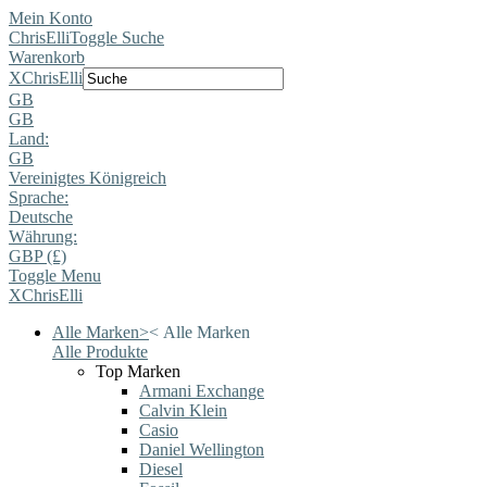
Mein Konto
ChrisElli
Toggle Suche
Warenkorb
X
ChrisElli
GB
GB
Land:
GB
Vereinigtes Königreich
Sprache:
Deutsche
Währung:
GBP (£)
Toggle Menu
X
ChrisElli
Alle Marken
>
<
Alle Marken
Alle Produkte
Top Marken
Armani Exchange
Calvin Klein
Casio
Daniel Wellington
Diesel