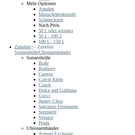
Mehr Optionen
Amulett
Manschettenknöpfe
Schmucksets
Nach Preis
50 £ oder weniger
50 £ - 100 £
100 £ - 150 £
Zubehör
>
<
Zubehör
Sonnenbrille
Uhrenarmbänder
Sonnenbrille
Bolle
Burberry
Carrera
Calvin Klein
Coach
Dolce and Gabbana
Gucci
Jimmy Choo
Salvatore Ferragamo
Serengeti
Versace
Prada
Uhrenarmbänder
Armani Exchange