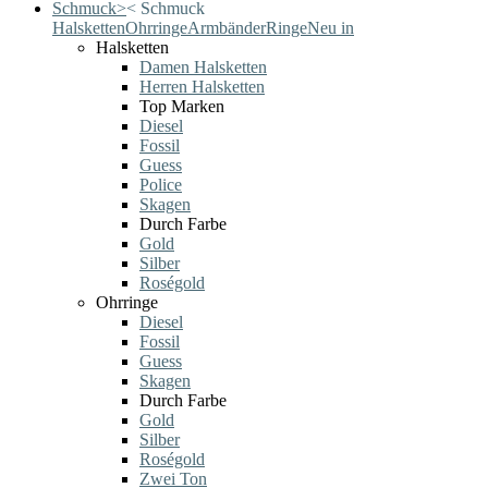
Schmuck
>
<
Schmuck
Halsketten
Ohrringe
Armbänder
Ringe
Neu in
Halsketten
Damen Halsketten
Herren Halsketten
Top Marken
Diesel
Fossil
Guess
Police
Skagen
Durch Farbe
Gold
Silber
Roségold
Ohrringe
Diesel
Fossil
Guess
Skagen
Durch Farbe
Gold
Silber
Roségold
Zwei Ton