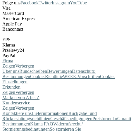
Folge uns
Facebook
Twitter
Instagram
YouTube
Visa
MasterCard
American Express
Apple Pay
Bancontact
EPS
Klarna
Przelewy24
PayPal
Firma
Zeigen
Verbergen
Über uns
Rundschreiben
Bewertungen
Datenschutz-
Bestimmungen
Cookie-Richtlinie
WEEE-Vorschriften
Cookie-
Einstellungen
Erkunden
Zeigen
Verbergen
Marken von A bis Z
Kundenservice
Zeigen
Verbergen
Kontaktiere uns
Lieferinformationen
Rückgabe- und
Rückerstattungsrichtlinien
Geschäftsbedingungen
Preisformular
Garant
Bestimmungen
Klarna FAQ
Widerrufsrecht /
Stornierungsbedingungen
So stornieren Sie