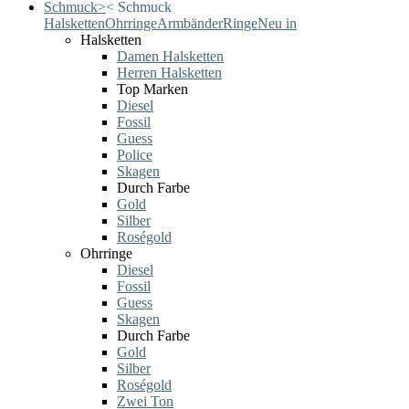
Schmuck
>
<
Schmuck
Halsketten
Ohrringe
Armbänder
Ringe
Neu in
Halsketten
Damen Halsketten
Herren Halsketten
Top Marken
Diesel
Fossil
Guess
Police
Skagen
Durch Farbe
Gold
Silber
Roségold
Ohrringe
Diesel
Fossil
Guess
Skagen
Durch Farbe
Gold
Silber
Roségold
Zwei Ton