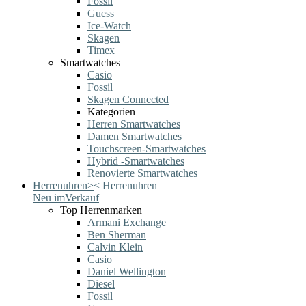
Fossil
Guess
Ice-Watch
Skagen
Timex
Smartwatches
Casio
Fossil
Skagen Connected
Kategorien
Herren Smartwatches
Damen Smartwatches
Touchscreen-Smartwatches
Hybrid -Smartwatches
Renovierte Smartwatches
Herrenuhren
>
<
Herrenuhren
Neu im
Verkauf
Top Herrenmarken
Armani Exchange
Ben Sherman
Calvin Klein
Casio
Daniel Wellington
Diesel
Fossil