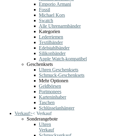
Emporio Armani
Fossil
Michael Kors
Swatch
Alle Uhrenarmbänder
Kategorien
Lederriemen
Textilbänder
Edelstahlbänder
Silikonbänder
Apple Watch-kompatibel
Geschenksets
Uhren Geschenksets
Schmuck-Geschenksets
Mehr Optionen
Geldbörsen
Portmonees
Karteninhaber
Taschen
Schlüsselanhänger
Verkauf
>
<
Verkauf
Sonderangebote
Uhren
Verkauf
Schmuckverkauf