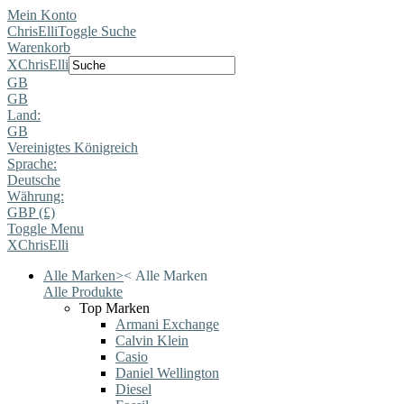
Mein Konto
ChrisElli
Toggle Suche
Warenkorb
X
ChrisElli
GB
GB
Land:
GB
Vereinigtes Königreich
Sprache:
Deutsche
Währung:
GBP (£)
Toggle Menu
X
ChrisElli
Alle Marken
>
<
Alle Marken
Alle Produkte
Top Marken
Armani Exchange
Calvin Klein
Casio
Daniel Wellington
Diesel