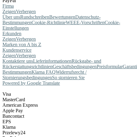
PayPal
Firma
Zeigen
Verbergen
Über uns
Rundschreiben
Bewertungen
Datenschutz-
Bestimmungen
Cookie-Richtlinie
WEEE-Vorschriften
Cookie-
Einstellungen
Erkunden
Zeigen
Verbergen
Marken von A bis Z
Kundenservice
Zeigen
Verbergen
Kontaktiere uns
Lieferinformationen
Rückgabe- und
Rückerstattungsrichtlinien
Geschäftsbedingungen
Preisformular
Garant
Bestimmungen
Klarna FAQ
Widerrufsrecht /
Stornierungsbedingungen
So stornieren Sie
Powered by Google Translate
Visa
MasterCard
American Express
Apple Pay
Bancontact
EPS
Klarna
Przelewy24