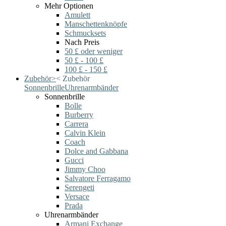
Mehr Optionen
Amulett
Manschettenknöpfe
Schmucksets
Nach Preis
50 £ oder weniger
50 £ - 100 £
100 £ - 150 £
Zubehör
>
<
Zubehör
Sonnenbrille
Uhrenarmbänder
Sonnenbrille
Bolle
Burberry
Carrera
Calvin Klein
Coach
Dolce and Gabbana
Gucci
Jimmy Choo
Salvatore Ferragamo
Serengeti
Versace
Prada
Uhrenarmbänder
Armani Exchange