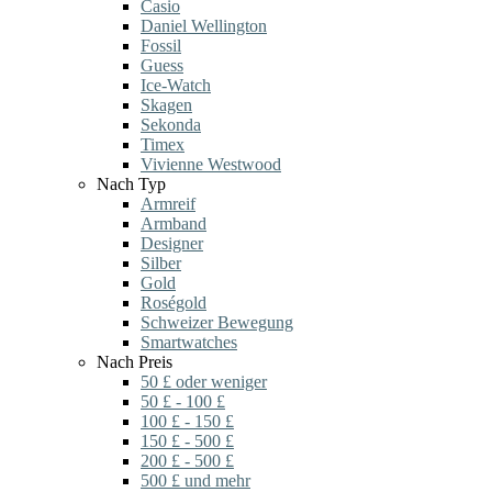
Casio
Daniel Wellington
Fossil
Guess
Ice-Watch
Skagen
Sekonda
Timex
Vivienne Westwood
Nach Typ
Armreif
Armband
Designer
Silber
Gold
Roségold
Schweizer Bewegung
Smartwatches
Nach Preis
50 £ oder weniger
50 £ - 100 £
100 £ - 150 £
150 £ - 500 £
200 £ - 500 £
500 £ und mehr