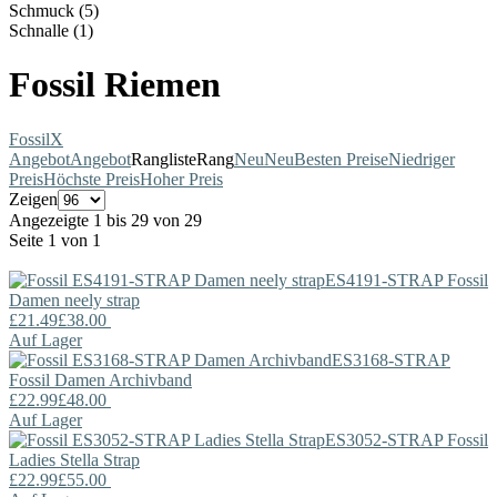
Schmuck (5)
Schnalle (1)
Fossil Riemen
Fossil
X
Angebot
Angebot
Rangliste
Rang
Neu
Neu
Besten Preise
Niedriger
Preis
Höchste Preis
Hoher Preis
Zeigen
Angezeigte 1 bis 29 von 29
Seite 1 von 1
ES4191-STRAP
Fossil
Damen neely strap
£21.49
£38.00
Auf Lager
ES3168-STRAP
Fossil
Damen Archivband
£22.99
£48.00
Auf Lager
ES3052-STRAP
Fossil
Ladies Stella Strap
£22.99
£55.00