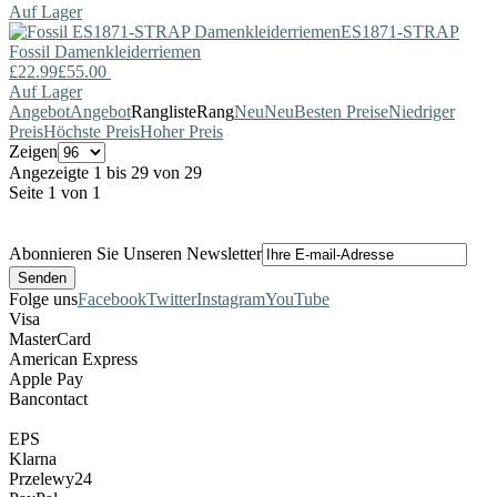
Auf Lager
ES1871-STRAP
Fossil
Damenkleiderriemen
£22.99
£55.00
Auf Lager
Angebot
Angebot
Rangliste
Rang
Neu
Neu
Besten Preise
Niedriger
Preis
Höchste Preis
Hoher Preis
Zeigen
Angezeigte 1 bis 29 von 29
Seite 1 von 1
Abonnieren Sie Unseren Newsletter
Folge uns
Facebook
Twitter
Instagram
YouTube
Visa
MasterCard
American Express
Apple Pay
Bancontact
EPS
Klarna
Przelewy24