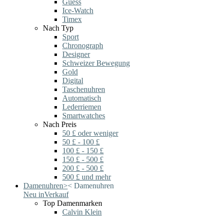
Guess
Ice-Watch
Timex
Nach Typ
Sport
Chronograph
Designer
Schweizer Bewegung
Gold
Digital
Taschenuhren
Automatisch
Lederriemen
Smartwatches
Nach Preis
50 £ oder weniger
50 £ - 100 £
100 £ - 150 £
150 £ - 500 £
200 £ - 500 £
500 £ und mehr
Damenuhren
>
<
Damenuhren
Neu in
Verkauf
Top Damenmarken
Calvin Klein