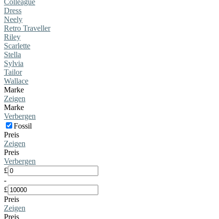
Colleague
Dress
Neely
Retro Traveller
Riley
Scarlette
Stella
Sylvia
Tailor
Wallace
Marke
Zeigen
Marke
Verbergen
Fossil
Preis
Zeigen
Preis
Verbergen
£
-
£
Preis
Zeigen
Preis