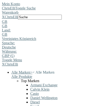
Mein Konto
ChrisElli
Toggle Suche
Warenkorb
X
ChrisElli
GB
GB
Land:
GB
Vereinigtes Königreich
Sprache:
Deutsche
Währung:
GBP (£)
Toggle Menu
X
ChrisElli
Alle Marken
>
<
Alle Marken
Alle Produkte
Top Marken
Armani Exchange
Calvin Klein
Casio
Daniel Wellington
Diesel