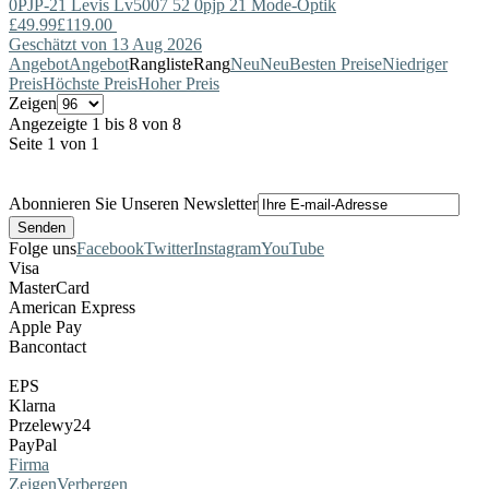
0PJP-21
Levis
Lv5007 52 0pjp 21 Mode-Optik
£49.99
£119.00
Geschätzt von 13 Aug 2026
Angebot
Angebot
Rangliste
Rang
Neu
Neu
Besten Preise
Niedriger
Preis
Höchste Preis
Hoher Preis
Zeigen
Angezeigte 1 bis 8 von 8
Seite 1 von 1
Abonnieren Sie Unseren Newsletter
Folge uns
Facebook
Twitter
Instagram
YouTube
Visa
MasterCard
American Express
Apple Pay
Bancontact
EPS
Klarna
Przelewy24
PayPal
Firma
Zeigen
Verbergen