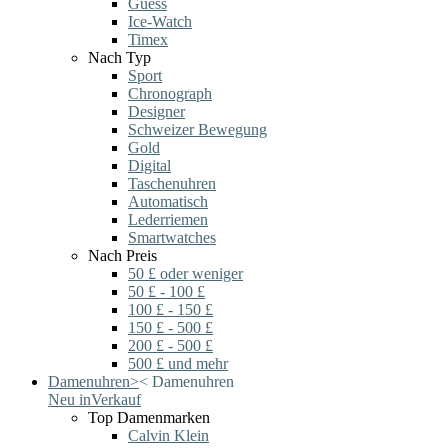
Guess
Ice-Watch
Timex
Nach Typ
Sport
Chronograph
Designer
Schweizer Bewegung
Gold
Digital
Taschenuhren
Automatisch
Lederriemen
Smartwatches
Nach Preis
50 £ oder weniger
50 £ - 100 £
100 £ - 150 £
150 £ - 500 £
200 £ - 500 £
500 £ und mehr
Damenuhren
>
<
Damenuhren
Neu in
Verkauf
Top Damenmarken
Calvin Klein