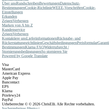
Über uns
Rundschreiben
Bewertungen
Datenschutz-
Bestimmungen
Cookie-Richtlinie
WEEE-Vorschriften
Cookie-
Einstellungen
Erkunden
Zeigen
Verbergen
Marken von A bis Z
Kundenservice
Zeigen
Verbergen
Kontaktiere uns
Lieferinformationen
Rückgabe- und
Rückerstattungsrichtlinien
Geschäftsbedingungen
Preisformular
Garant
Bestimmungen
Klarna FAQ
Widerrufsrecht /
Stornierungsbedingungen
So stornieren Sie
Powered by Google Translate
Visa
MasterCard
American Express
Apple Pay
Bancontact
EPS
Klarna
Przelewy24
PayPal
Urheberrechte © © 2026 ChrisElli. Alle Rechte vorbehalten.
Suchergebnisse filtern
+
↑