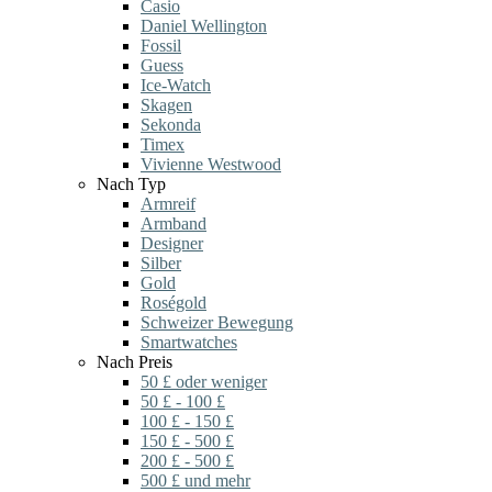
Casio
Daniel Wellington
Fossil
Guess
Ice-Watch
Skagen
Sekonda
Timex
Vivienne Westwood
Nach Typ
Armreif
Armband
Designer
Silber
Gold
Roségold
Schweizer Bewegung
Smartwatches
Nach Preis
50 £ oder weniger
50 £ - 100 £
100 £ - 150 £
150 £ - 500 £
200 £ - 500 £
500 £ und mehr