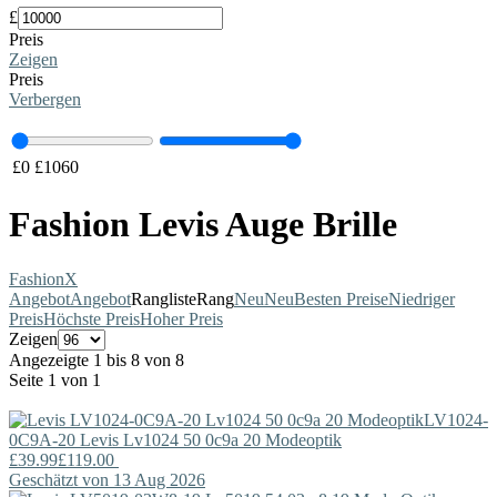
£
Preis
Zeigen
Preis
Verbergen
£
0
£
1060
Fashion Levis Auge Brille
Fashion
X
Angebot
Angebot
Rangliste
Rang
Neu
Neu
Besten Preise
Niedriger
Preis
Höchste Preis
Hoher Preis
Zeigen
Angezeigte 1 bis 8 von 8
Seite 1 von 1
LV1024-
0C9A-20
Levis
Lv1024 50 0c9a 20 Modeoptik
£39.99
£119.00
Geschätzt von 13 Aug 2026