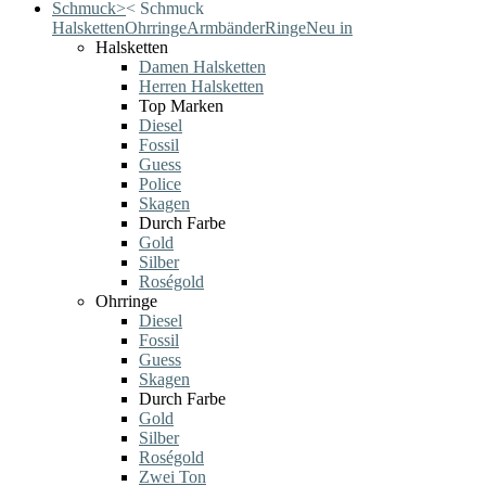
Schmuck
>
<
Schmuck
Halsketten
Ohrringe
Armbänder
Ringe
Neu in
Halsketten
Damen Halsketten
Herren Halsketten
Top Marken
Diesel
Fossil
Guess
Police
Skagen
Durch Farbe
Gold
Silber
Roségold
Ohrringe
Diesel
Fossil
Guess
Skagen
Durch Farbe
Gold
Silber
Roségold
Zwei Ton