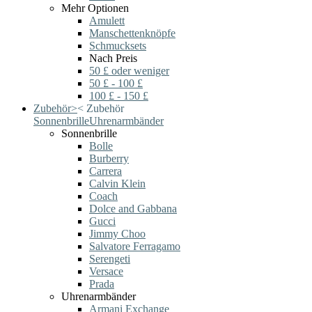
Mehr Optionen
Amulett
Manschettenknöpfe
Schmucksets
Nach Preis
50 £ oder weniger
50 £ - 100 £
100 £ - 150 £
Zubehör
>
<
Zubehör
Sonnenbrille
Uhrenarmbänder
Sonnenbrille
Bolle
Burberry
Carrera
Calvin Klein
Coach
Dolce and Gabbana
Gucci
Jimmy Choo
Salvatore Ferragamo
Serengeti
Versace
Prada
Uhrenarmbänder
Armani Exchange