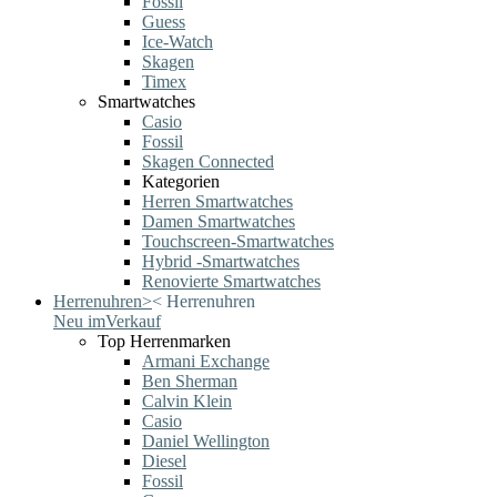
Fossil
Guess
Ice-Watch
Skagen
Timex
Smartwatches
Casio
Fossil
Skagen Connected
Kategorien
Herren Smartwatches
Damen Smartwatches
Touchscreen-Smartwatches
Hybrid -Smartwatches
Renovierte Smartwatches
Herrenuhren
>
<
Herrenuhren
Neu im
Verkauf
Top Herrenmarken
Armani Exchange
Ben Sherman
Calvin Klein
Casio
Daniel Wellington
Diesel
Fossil