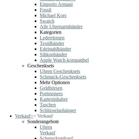
Emporio Armani
Fossil
Michael Kors
Swatch
Alle Uhrenarmbänder
Kategorien
Lederriemen
Textilbänder
Edelstahlbänder
Silikonbänder
Apple Watch-kompatibel
Geschenksets
Uhren Geschenksets
Schmuck-Geschenksets
Mehr Optionen
Geldbörsen
Portmonees
Karteninhaber
Taschen
Schlüsselanhänger
Verkauf
>
<
Verkauf
Sonderangebote
Uhren
Verkauf
Schmuckverkauf