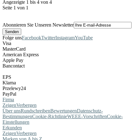
Angezeigte 1 bis 4 von 4
Seite 1 von 1
Abonnieren Sie Unseren Newsletter
Folge uns
Facebook
Twitter
Instagram
YouTube
Visa
MasterCard
American Express
Apple Pay
Bancontact
EPS
Klarna
Przelewy24
PayPal
Firma
Zeigen
Verbergen
Über uns
Rundschreiben
Bewertungen
Datenschutz-
Bestimmungen
Cookie-Richtlinie
WEEE-Vorschriften
Cookie-
Einstellungen
Erkunden
Zeigen
Verbergen
Marken von A bis Z