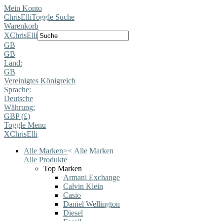
Mein Konto
ChrisElli
Toggle Suche
Warenkorb
X
ChrisElli
GB
GB
Land:
GB
Vereinigtes Königreich
Sprache:
Deutsche
Währung:
GBP (£)
Toggle Menu
X
ChrisElli
Alle Marken
>
<
Alle Marken
Alle Produkte
Top Marken
Armani Exchange
Calvin Klein
Casio
Daniel Wellington
Diesel