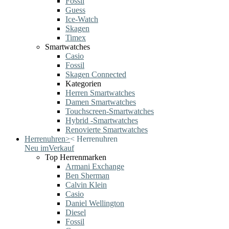
Fossil
Guess
Ice-Watch
Skagen
Timex
Smartwatches
Casio
Fossil
Skagen Connected
Kategorien
Herren Smartwatches
Damen Smartwatches
Touchscreen-Smartwatches
Hybrid -Smartwatches
Renovierte Smartwatches
Herrenuhren
>
<
Herrenuhren
Neu im
Verkauf
Top Herrenmarken
Armani Exchange
Ben Sherman
Calvin Klein
Casio
Daniel Wellington
Diesel
Fossil