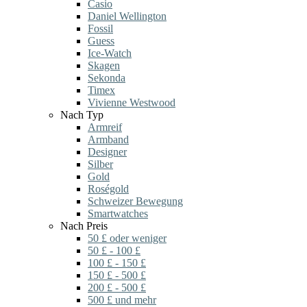
Casio
Daniel Wellington
Fossil
Guess
Ice-Watch
Skagen
Sekonda
Timex
Vivienne Westwood
Nach Typ
Armreif
Armband
Designer
Silber
Gold
Roségold
Schweizer Bewegung
Smartwatches
Nach Preis
50 £ oder weniger
50 £ - 100 £
100 £ - 150 £
150 £ - 500 £
200 £ - 500 £
500 £ und mehr