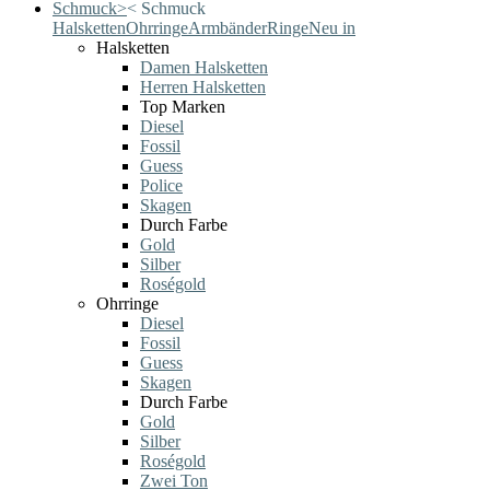
Schmuck
>
<
Schmuck
Halsketten
Ohrringe
Armbänder
Ringe
Neu in
Halsketten
Damen Halsketten
Herren Halsketten
Top Marken
Diesel
Fossil
Guess
Police
Skagen
Durch Farbe
Gold
Silber
Roségold
Ohrringe
Diesel
Fossil
Guess
Skagen
Durch Farbe
Gold
Silber
Roségold
Zwei Ton