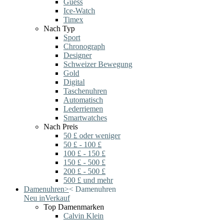
Guess
Ice-Watch
Timex
Nach Typ
Sport
Chronograph
Designer
Schweizer Bewegung
Gold
Digital
Taschenuhren
Automatisch
Lederriemen
Smartwatches
Nach Preis
50 £ oder weniger
50 £ - 100 £
100 £ - 150 £
150 £ - 500 £
200 £ - 500 £
500 £ und mehr
Damenuhren
>
<
Damenuhren
Neu in
Verkauf
Top Damenmarken
Calvin Klein