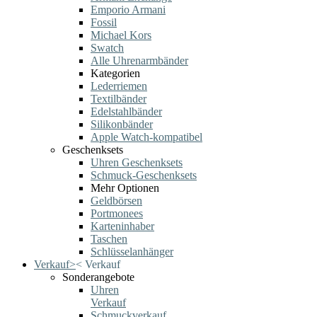
Emporio Armani
Fossil
Michael Kors
Swatch
Alle Uhrenarmbänder
Kategorien
Lederriemen
Textilbänder
Edelstahlbänder
Silikonbänder
Apple Watch-kompatibel
Geschenksets
Uhren Geschenksets
Schmuck-Geschenksets
Mehr Optionen
Geldbörsen
Portmonees
Karteninhaber
Taschen
Schlüsselanhänger
Verkauf
>
<
Verkauf
Sonderangebote
Uhren
Verkauf
Schmuckverkauf