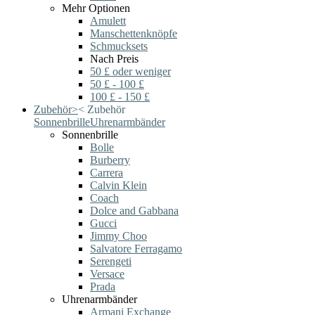
Mehr Optionen
Amulett
Manschettenknöpfe
Schmucksets
Nach Preis
50 £ oder weniger
50 £ - 100 £
100 £ - 150 £
Zubehör
>
<
Zubehör
Sonnenbrille
Uhrenarmbänder
Sonnenbrille
Bolle
Burberry
Carrera
Calvin Klein
Coach
Dolce and Gabbana
Gucci
Jimmy Choo
Salvatore Ferragamo
Serengeti
Versace
Prada
Uhrenarmbänder
Armani Exchange