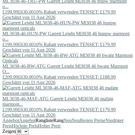
ML3038-46-TRU-PW
Garrett Leight
Ml3038 46 trupw marmont
o...
£199.99
£630.00
10% Rabatt verwenden TENSET: £179.99
Geschätzt von 11 Aug 2026
ML3038-46-HUN-PW
Garrett Leight
Ml3038 46 hunpw marmont
o...
£199.99
£630.00
10% Rabatt verwenden TENSET: £179.99
Geschätzt von 11 Aug 2026
ML3038-46-BW-ATG
Garrett Leight
Ml3038 46 bwatg Marmont
O...
£209.99
£630.00
10% Rabatt verwenden TENSET: £188.99
Geschätzt von 11 Aug 2026
ML3038-46-MAF-ATG
Garrett Leight
Ml3038 46 mafatg
marmont...
£199.99
£630.00
10% Rabatt verwenden TENSET: £179.99
Geschätzt von 11 Aug 2026
Angebot
Angebot
Rangliste
Rang
Neu
Neu
Besten Preise
Niedriger
Preis
Höchste Preis
Hoher Preis
Zeigen