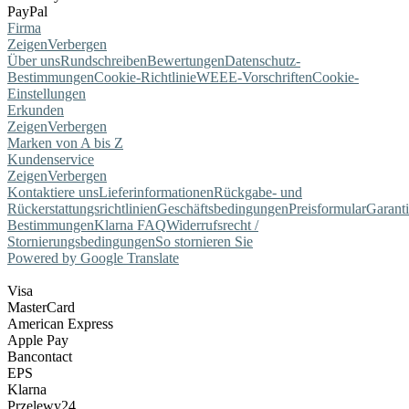
PayPal
Firma
Zeigen
Verbergen
Über uns
Rundschreiben
Bewertungen
Datenschutz-
Bestimmungen
Cookie-Richtlinie
WEEE-Vorschriften
Cookie-
Einstellungen
Erkunden
Zeigen
Verbergen
Marken von A bis Z
Kundenservice
Zeigen
Verbergen
Kontaktiere uns
Lieferinformationen
Rückgabe- und
Rückerstattungsrichtlinien
Geschäftsbedingungen
Preisformular
Garant
Bestimmungen
Klarna FAQ
Widerrufsrecht /
Stornierungsbedingungen
So stornieren Sie
Powered by Google Translate
Visa
MasterCard
American Express
Apple Pay
Bancontact
EPS
Klarna
Przelewy24