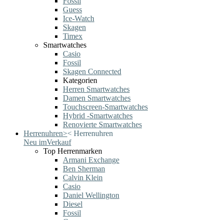
Fossil
Guess
Ice-Watch
Skagen
Timex
Smartwatches
Casio
Fossil
Skagen Connected
Kategorien
Herren Smartwatches
Damen Smartwatches
Touchscreen-Smartwatches
Hybrid -Smartwatches
Renovierte Smartwatches
Herrenuhren
>
<
Herrenuhren
Neu im
Verkauf
Top Herrenmarken
Armani Exchange
Ben Sherman
Calvin Klein
Casio
Daniel Wellington
Diesel
Fossil