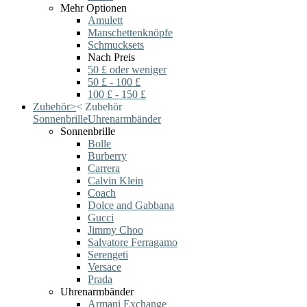
Mehr Optionen
Amulett
Manschettenknöpfe
Schmucksets
Nach Preis
50 £ oder weniger
50 £ - 100 £
100 £ - 150 £
Zubehör
>
<
Zubehör
Sonnenbrille
Uhrenarmbänder
Sonnenbrille
Bolle
Burberry
Carrera
Calvin Klein
Coach
Dolce and Gabbana
Gucci
Jimmy Choo
Salvatore Ferragamo
Serengeti
Versace
Prada
Uhrenarmbänder
Armani Exchange