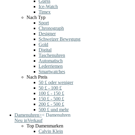
Guess
Ice-Watch
Timex
Nach Typ
Sport
Chronograph
Designer
Schweizer Bewegung
Gold
Digital
Taschenuhren
Automatisch
Lederriemen
Smartwatches
Nach Preis
50 £ oder weniger
50 £ - 100 £
100 £ - 150 £
150 £ - 500 £
200 £ - 500 £
500 £ und mehr
Damenuhren
>
<
Damenuhren
Neu in
Verkauf
Top Damenmarken
Calvin Klein