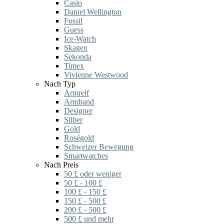
Casio
Daniel Wellington
Fossil
Guess
Ice-Watch
Skagen
Sekonda
Timex
Vivienne Westwood
Nach Typ
Armreif
Armband
Designer
Silber
Gold
Roségold
Schweizer Bewegung
Smartwatches
Nach Preis
50 £ oder weniger
50 £ - 100 £
100 £ - 150 £
150 £ - 500 £
200 £ - 500 £
500 £ und mehr