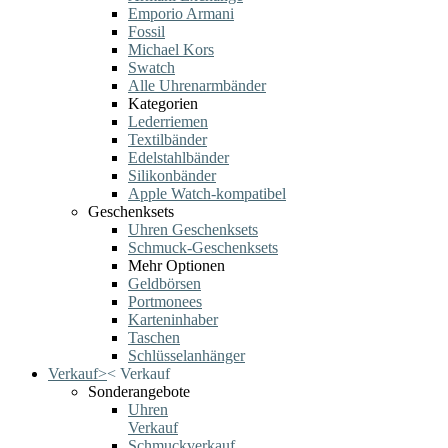
Emporio Armani
Fossil
Michael Kors
Swatch
Alle Uhrenarmbänder
Kategorien
Lederriemen
Textilbänder
Edelstahlbänder
Silikonbänder
Apple Watch-kompatibel
Geschenksets
Uhren Geschenksets
Schmuck-Geschenksets
Mehr Optionen
Geldbörsen
Portmonees
Karteninhaber
Taschen
Schlüsselanhänger
Verkauf
>
<
Verkauf
Sonderangebote
Uhren
Verkauf
Schmuckverkauf