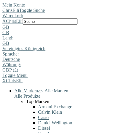
Mein Konto
ChrisElli
Toggle Suche
Warenkorb
X
ChrisElli
GB
GB
Land:
GB
Vereinigtes Königreich
Sprache:
Deutsche
Währung:
GBP (£)
Toggle Menu
X
ChrisElli
Alle Marken
>
<
Alle Marken
Alle Produkte
Top Marken
Armani Exchange
Calvin Klein
Casio
Daniel Wellington
Diesel