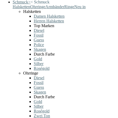
Schmuck
>
<
Schmuck
Halsketten
Ohrringe
Armbänder
Ringe
Neu in
Halsketten
Damen Halsketten
Herren Halsketten
Top Marken
Diesel
Fossil
Guess
Police
Skagen
Durch Farbe
Gold
Silber
Roségold
Ohrringe
Diesel
Fossil
Guess
Skagen
Durch Farbe
Gold
Silber
Roségold
Zwei Ton