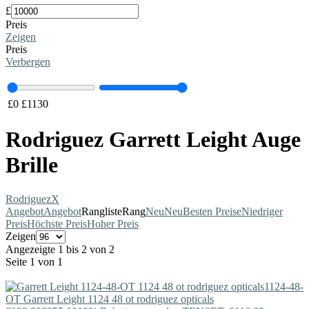
£
Preis
Zeigen
Preis
Verbergen
£
0
£
1130
Rodriguez Garrett Leight Auge
Brille
Rodriguez
X
Angebot
Angebot
Rangliste
Rang
Neu
Neu
Besten Preise
Niedriger
Preis
Höchste Preis
Hoher Preis
Zeigen
Angezeigte 1 bis 2 von 2
Seite 1 von 1
1124-48-
OT
Garrett Leight
1124 48 ot rodriguez opticals