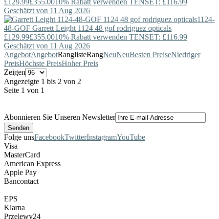
£129.99
£355.00
10% Rabatt verwenden TENSET: £116.99
Geschätzt von 11 Aug 2026
1124-
48-GOF
Garrett Leight
1124 48 gof rodriguez opticals
£129.99
£355.00
10% Rabatt verwenden TENSET: £116.99
Geschätzt von 11 Aug 2026
Angebot
Angebot
Rangliste
Rang
Neu
Neu
Besten Preise
Niedriger
Preis
Höchste Preis
Hoher Preis
Zeigen
Angezeigte 1 bis 2 von 2
Seite 1 von 1
Abonnieren Sie Unseren Newsletter
Folge uns
Facebook
Twitter
Instagram
YouTube
Visa
MasterCard
American Express
Apple Pay
Bancontact
EPS
Klarna
Przelewy24