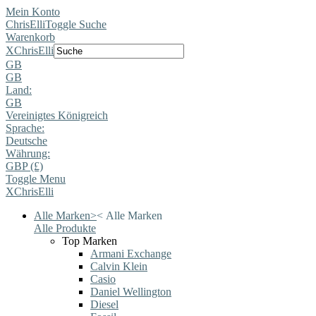
Mein Konto
ChrisElli
Toggle Suche
Warenkorb
X
ChrisElli
GB
GB
Land:
GB
Vereinigtes Königreich
Sprache:
Deutsche
Währung:
GBP (£)
Toggle Menu
X
ChrisElli
Alle Marken
>
<
Alle Marken
Alle Produkte
Top Marken
Armani Exchange
Calvin Klein
Casio
Daniel Wellington
Diesel