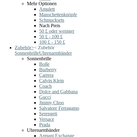
Mehr Optionen
Amulett
Manschettenknöpfe
Schmucksets
Nach Preis
50 £ oder weniger
50 £ - 100 £
100 £ - 150 £
Zubehör
>
<
Zubehör
Sonnenbrille
Uhrenarmbänder
Sonnenbrille
Bolle
Burberry
Carrera
Calvin Klein
Coach
Dolce and Gabbana
Gucci
Jimmy Choo
Salvatore Ferragamo
Serengeti
Versace
Prada
Uhrenarmbänder
Armani Exchange