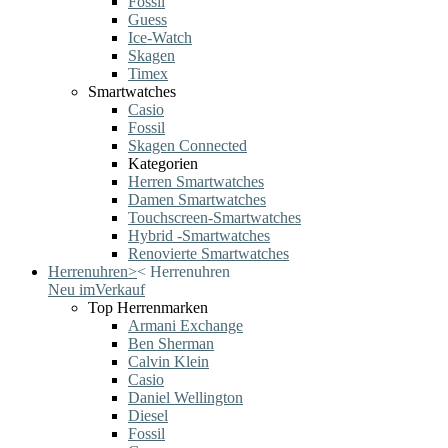
Fossil
Guess
Ice-Watch
Skagen
Timex
Smartwatches
Casio
Fossil
Skagen Connected
Kategorien
Herren Smartwatches
Damen Smartwatches
Touchscreen-Smartwatches
Hybrid -Smartwatches
Renovierte Smartwatches
Herrenuhren
>
<
Herrenuhren
Neu im
Verkauf
Top Herrenmarken
Armani Exchange
Ben Sherman
Calvin Klein
Casio
Daniel Wellington
Diesel
Fossil