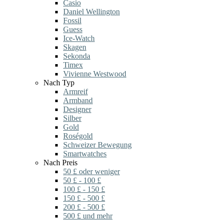
Casio
Daniel Wellington
Fossil
Guess
Ice-Watch
Skagen
Sekonda
Timex
Vivienne Westwood
Nach Typ
Armreif
Armband
Designer
Silber
Gold
Roségold
Schweizer Bewegung
Smartwatches
Nach Preis
50 £ oder weniger
50 £ - 100 £
100 £ - 150 £
150 £ - 500 £
200 £ - 500 £
500 £ und mehr