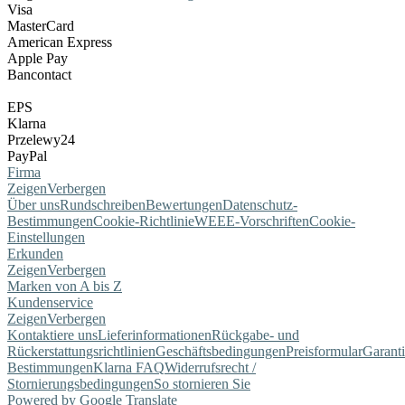
Visa
MasterCard
American Express
Apple Pay
Bancontact
EPS
Klarna
Przelewy24
PayPal
Firma
Zeigen
Verbergen
Über uns
Rundschreiben
Bewertungen
Datenschutz-
Bestimmungen
Cookie-Richtlinie
WEEE-Vorschriften
Cookie-
Einstellungen
Erkunden
Zeigen
Verbergen
Marken von A bis Z
Kundenservice
Zeigen
Verbergen
Kontaktiere uns
Lieferinformationen
Rückgabe- und
Rückerstattungsrichtlinien
Geschäftsbedingungen
Preisformular
Garant
Bestimmungen
Klarna FAQ
Widerrufsrecht /
Stornierungsbedingungen
So stornieren Sie
Powered by Google Translate