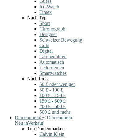
Guess
Ice-Watch
Timex
Nach Typ
Sport
Chronograph
Designer
Schweizer Bewegung
Gold
Digital
Taschenuhren
Automatisch
Lederriemen
Smartwatches
Nach Preis
50 £ oder weniger
50 £ - 100 £
100 £ - 150 £
150 £ - 500 £
200 £ - 500 £
500 £ und mehr
Damenuhren
>
<
Damenuhren
Neu in
Verkauf
Top Damenmarken
Calvin Klein