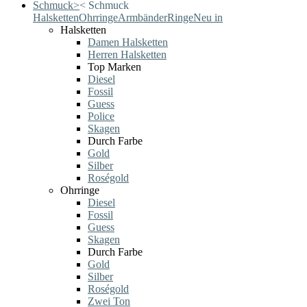
Schmuck
>
<
Schmuck
Halsketten
Ohrringe
Armbänder
Ringe
Neu in
Halsketten
Damen Halsketten
Herren Halsketten
Top Marken
Diesel
Fossil
Guess
Police
Skagen
Durch Farbe
Gold
Silber
Roségold
Ohrringe
Diesel
Fossil
Guess
Skagen
Durch Farbe
Gold
Silber
Roségold
Zwei Ton