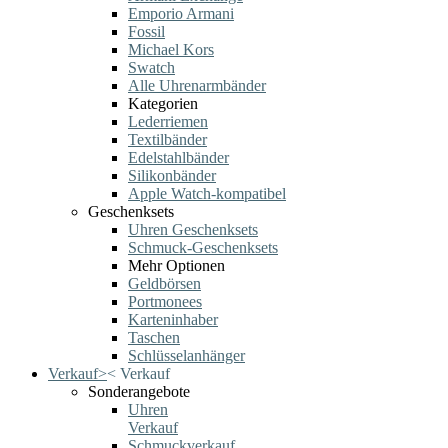
Emporio Armani
Fossil
Michael Kors
Swatch
Alle Uhrenarmbänder
Kategorien
Lederriemen
Textilbänder
Edelstahlbänder
Silikonbänder
Apple Watch-kompatibel
Geschenksets
Uhren Geschenksets
Schmuck-Geschenksets
Mehr Optionen
Geldbörsen
Portmonees
Karteninhaber
Taschen
Schlüsselanhänger
Verkauf
>
<
Verkauf
Sonderangebote
Uhren
Verkauf
Schmuckverkauf