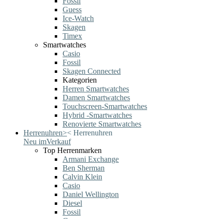
Fossil
Guess
Ice-Watch
Skagen
Timex
Smartwatches
Casio
Fossil
Skagen Connected
Kategorien
Herren Smartwatches
Damen Smartwatches
Touchscreen-Smartwatches
Hybrid -Smartwatches
Renovierte Smartwatches
Herrenuhren
>
<
Herrenuhren
Neu im
Verkauf
Top Herrenmarken
Armani Exchange
Ben Sherman
Calvin Klein
Casio
Daniel Wellington
Diesel
Fossil