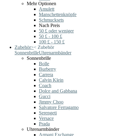
Mehr Optionen
Amulett
Manschettenknöpfe
Schmucksets
Nach Preis
50 £ oder weniger
50 £ - 100 £
100 £ - 150 £
Zubehör
>
<
Zubehör
Sonnenbrille
Uhrenarmbänder
Sonnenbrille
Bolle
Burberry
Carrera
Calvin Klein
Coach
Dolce and Gabbana
Gucci
Jimmy Choo
Salvatore Ferragamo
Serengeti
Versace
Prada
Uhrenarmbänder
Armani Exchange