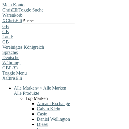
Mein Konto
ChrisElli
Toggle Suche
Warenkorb
X
ChrisElli
GB
GB
Land:
GB
Vereinigtes Königreich
Sprache:
Deutsche
Währung:
GBP (£)
Toggle Menu
X
ChrisElli
Alle Marken
>
<
Alle Marken
Alle Produkte
Top Marken
Armani Exchange
Calvin Klein
Casio
Daniel Wellington
Diesel