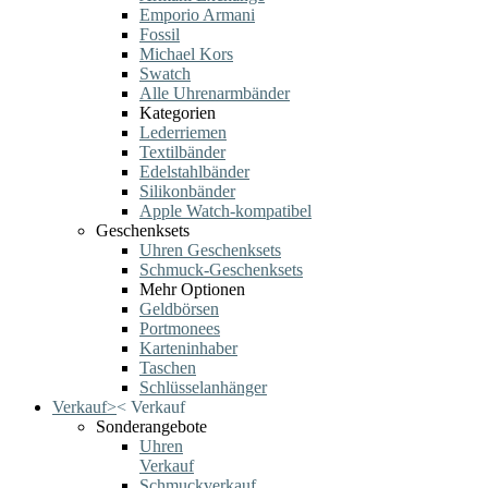
Emporio Armani
Fossil
Michael Kors
Swatch
Alle Uhrenarmbänder
Kategorien
Lederriemen
Textilbänder
Edelstahlbänder
Silikonbänder
Apple Watch-kompatibel
Geschenksets
Uhren Geschenksets
Schmuck-Geschenksets
Mehr Optionen
Geldbörsen
Portmonees
Karteninhaber
Taschen
Schlüsselanhänger
Verkauf
>
<
Verkauf
Sonderangebote
Uhren
Verkauf
Schmuckverkauf