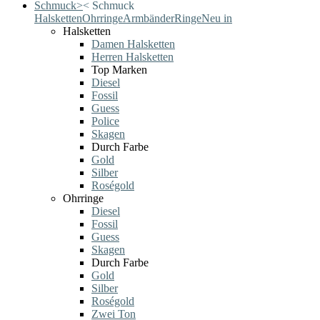
Schmuck
>
<
Schmuck
Halsketten
Ohrringe
Armbänder
Ringe
Neu in
Halsketten
Damen Halsketten
Herren Halsketten
Top Marken
Diesel
Fossil
Guess
Police
Skagen
Durch Farbe
Gold
Silber
Roségold
Ohrringe
Diesel
Fossil
Guess
Skagen
Durch Farbe
Gold
Silber
Roségold
Zwei Ton