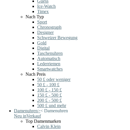
Guess
Ice-Watch
Timex
Nach Typ
Sport
Chronograph
Designer
Schweizer Bewegung
Gold
Digital
Taschenuhren
Automatisch
Lederriemen
Smartwatches
Nach Preis
50 £ oder weniger
50 £ - 100 £
100 £ - 150 £
150 £ - 500 £
200 £ - 500 £
500 £ und mehr
Damenuhren
>
<
Damenuhren
Neu in
Verkauf
Top Damenmarken
Calvin Klein