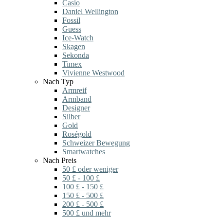
Casio
Daniel Wellington
Fossil
Guess
Ice-Watch
Skagen
Sekonda
Timex
Vivienne Westwood
Nach Typ
Armreif
Armband
Designer
Silber
Gold
Roségold
Schweizer Bewegung
Smartwatches
Nach Preis
50 £ oder weniger
50 £ - 100 £
100 £ - 150 £
150 £ - 500 £
200 £ - 500 £
500 £ und mehr