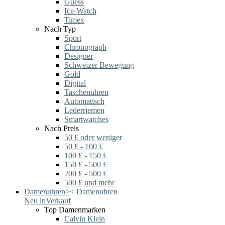
Guess
Ice-Watch
Timex
Nach Typ
Sport
Chronograph
Designer
Schweizer Bewegung
Gold
Digital
Taschenuhren
Automatisch
Lederriemen
Smartwatches
Nach Preis
50 £ oder weniger
50 £ - 100 £
100 £ - 150 £
150 £ - 500 £
200 £ - 500 £
500 £ und mehr
Damenuhren
>
<
Damenuhren
Neu in
Verkauf
Top Damenmarken
Calvin Klein