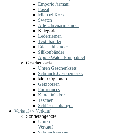
Emporio Armani
Fossil
Michael Kors
Swatch
Alle Uhrenarmbänder
Kategorien
Lederriemen
Textilbänder
Edelstahlbänder
Silikonbänder
Apple Watch-kompatibel
Geschenksets
Uhren Geschenksets
Schmuck-Geschenksets
Mehr Optionen
Geldbörsen
Portmonees
Karteninhaber
Taschen
Schlüsselanhänger
Verkauf
>
<
Verkauf
Sonderangebote
Uhren
Verkauf
Schmuckverkauf