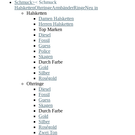
Schmuck
>
<
Schmuck
Halsketten
Ohrringe
Armbänder
Ringe
Neu in
Halsketten
Damen Halsketten
Herren Halsketten
Top Marken
Diesel
Fossil
Guess
Police
Skagen
Durch Farbe
Gold
Silber
Roségold
Ohrringe
Diesel
Fossil
Guess
Skagen
Durch Farbe
Gold
Silber
Roségold
Zwei Ton