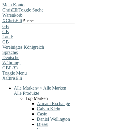
Mein Konto
ChrisElli
Toggle Suche
Warenkorb
X
ChrisElli
GB
GB
Land:
GB
Vereinigtes Königreich
Sprache:
Deutsche
Währung:
GBP (£)
Toggle Menu
X
ChrisElli
Alle Marken
>
<
Alle Marken
Alle Produkte
Top Marken
Armani Exchange
Calvin Klein
Casio
Daniel Wellington
Diesel