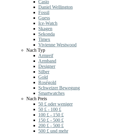
Casio
Daniel Wellington
Fossil
Guess
Ice-Watch
Skagen
Sekonda
Timex
Vivienne Westwood
Nach Typ
Armreif
Armband
Designer
Silber
Gold
Roségold
Schweizer Bewegung
Smartwatches
Nach Preis
50 £ oder weniger
50 £ - 100 £
100 £ - 150 £
150 £ - 500 £
200 £ - 500 £
500 £ und mehr