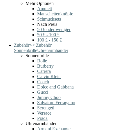
Mehr Optionen
Amulett
Manschettenknöpfe
Schmucksets
Nach Preis
50 £ oder weniger
50 £ - 100 £
100 £ - 150 £
Zubehör
>
<
Zubehör
Sonnenbrille
Uhrenarmbänder
Sonnenbrille
Bolle
Burberry
Carrera
Calvin Klein
Coach
Dolce and Gabbana
Gucci
Jimmy Choo
Salvatore Ferragamo
Serengeti
Versace
Prada
Uhrenarmbänder
Armani Exchange