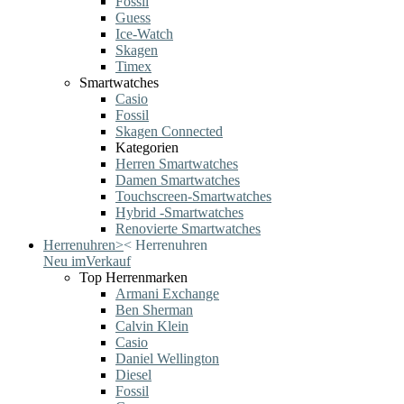
Fossil
Guess
Ice-Watch
Skagen
Timex
Smartwatches
Casio
Fossil
Skagen Connected
Kategorien
Herren Smartwatches
Damen Smartwatches
Touchscreen-Smartwatches
Hybrid -Smartwatches
Renovierte Smartwatches
Herrenuhren
>
<
Herrenuhren
Neu im
Verkauf
Top Herrenmarken
Armani Exchange
Ben Sherman
Calvin Klein
Casio
Daniel Wellington
Diesel
Fossil