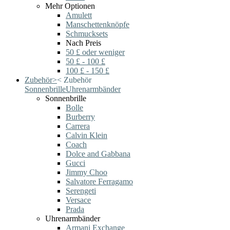
Mehr Optionen
Amulett
Manschettenknöpfe
Schmucksets
Nach Preis
50 £ oder weniger
50 £ - 100 £
100 £ - 150 £
Zubehör
>
<
Zubehör
Sonnenbrille
Uhrenarmbänder
Sonnenbrille
Bolle
Burberry
Carrera
Calvin Klein
Coach
Dolce and Gabbana
Gucci
Jimmy Choo
Salvatore Ferragamo
Serengeti
Versace
Prada
Uhrenarmbänder
Armani Exchange