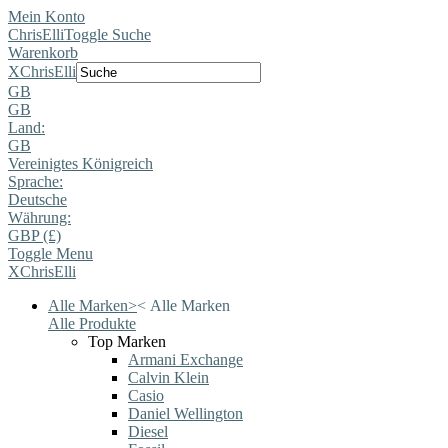
Mein Konto
ChrisElli
Toggle Suche
Warenkorb
X
ChrisElli
GB
GB
Land:
GB
Vereinigtes Königreich
Sprache:
Deutsche
Währung:
GBP (£)
Toggle Menu
X
ChrisElli
Alle Marken
>
<
Alle Marken
Alle Produkte
Top Marken
Armani Exchange
Calvin Klein
Casio
Daniel Wellington
Diesel