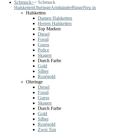
Schmuck
>
<
Schmuck
Halsketten
Ohrringe
Armbänder
Ringe
Neu in
Halsketten
Damen Halsketten
Herren Halsketten
Top Marken
Diesel
Fossil
Guess
Police
Skagen
Durch Farbe
Gold
Silber
Roségold
Ohrringe
Diesel
Fossil
Guess
Skagen
Durch Farbe
Gold
Silber
Roségold
Zwei Ton