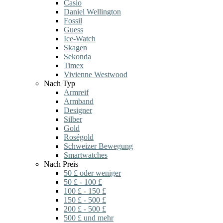
Casio
Daniel Wellington
Fossil
Guess
Ice-Watch
Skagen
Sekonda
Timex
Vivienne Westwood
Nach Typ
Armreif
Armband
Designer
Silber
Gold
Roségold
Schweizer Bewegung
Smartwatches
Nach Preis
50 £ oder weniger
50 £ - 100 £
100 £ - 150 £
150 £ - 500 £
200 £ - 500 £
500 £ und mehr