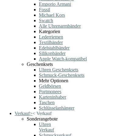
Emporio Armani
Fossil
Michael Kors
Swatch
Alle Uhrenarmbänder
Kategorien
Lederriemen
Textilbänder
Edelstahlbänder
Silikonbänder
Apple Watch-kompatibel
Geschenksets
Uhren Geschenksets
Schmuck-Geschenksets
Mehr Optionen
Geldbörsen
Portmonees
Karteninhaber
Taschen
Schlüsselanhänger
Verkauf
>
<
Verkauf
Sonderangebote
Uhren
Verkauf
Schmuckverkauf