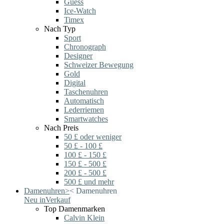
Guess
Ice-Watch
Timex
Nach Typ
Sport
Chronograph
Designer
Schweizer Bewegung
Gold
Digital
Taschenuhren
Automatisch
Lederriemen
Smartwatches
Nach Preis
50 £ oder weniger
50 £ - 100 £
100 £ - 150 £
150 £ - 500 £
200 £ - 500 £
500 £ und mehr
Damenuhren
>
<
Damenuhren
Neu in
Verkauf
Top Damenmarken
Calvin Klein