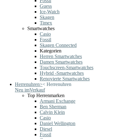
Fossil
Guess
Ice-Watch
Skagen
Timex
Smartwatches
Casio
Fossil
Skagen Connected
Kategorien
Herren Smartwatches
Damen Smartwatches
Touchscreen-Smartwatches
Hybrid -Smartwatches
Renovierte Smartwatches
Herrenuhren
>
<
Herrenuhren
Neu im
Verkauf
Top Herrenmarken
Armani Exchange
Ben Sherman
Calvin Klein
Casio
Daniel Wellington
Diesel
Fossil