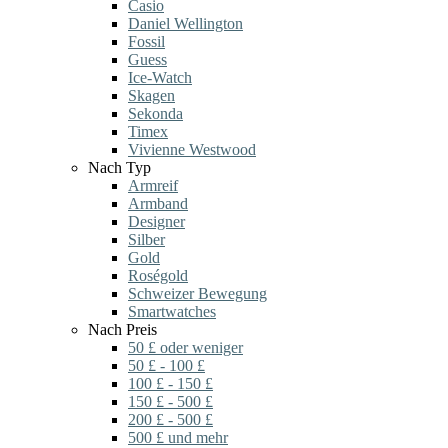
Casio
Daniel Wellington
Fossil
Guess
Ice-Watch
Skagen
Sekonda
Timex
Vivienne Westwood
Nach Typ
Armreif
Armband
Designer
Silber
Gold
Roségold
Schweizer Bewegung
Smartwatches
Nach Preis
50 £ oder weniger
50 £ - 100 £
100 £ - 150 £
150 £ - 500 £
200 £ - 500 £
500 £ und mehr