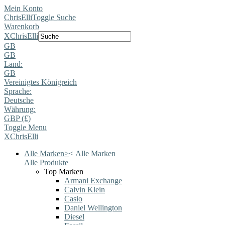
Mein Konto
ChrisElli
Toggle Suche
Warenkorb
X
ChrisElli
GB
GB
Land:
GB
Vereinigtes Königreich
Sprache:
Deutsche
Währung:
GBP (£)
Toggle Menu
X
ChrisElli
Alle Marken
>
<
Alle Marken
Alle Produkte
Top Marken
Armani Exchange
Calvin Klein
Casio
Daniel Wellington
Diesel