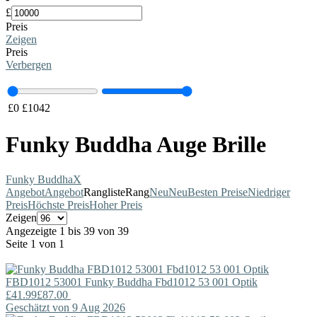
£
Preis
Zeigen
Preis
Verbergen
£
0
£
1042
Funky Buddha Auge Brille
Funky Buddha
X
Angebot
Angebot
Rangliste
Rang
Neu
Neu
Besten Preise
Niedriger
Preis
Höchste Preis
Hoher Preis
Zeigen
Angezeigte 1 bis 39 von 39
Seite 1 von 1
FBD1012 53001
Funky Buddha
Fbd1012 53 001 Optik
£41.99
£87.00
Geschätzt von 9 Aug 2026