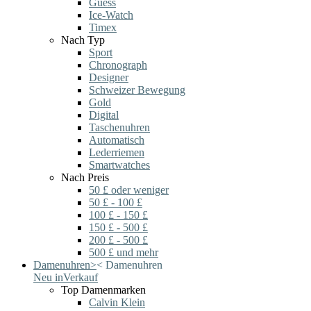
Guess
Ice-Watch
Timex
Nach Typ
Sport
Chronograph
Designer
Schweizer Bewegung
Gold
Digital
Taschenuhren
Automatisch
Lederriemen
Smartwatches
Nach Preis
50 £ oder weniger
50 £ - 100 £
100 £ - 150 £
150 £ - 500 £
200 £ - 500 £
500 £ und mehr
Damenuhren
>
<
Damenuhren
Neu in
Verkauf
Top Damenmarken
Calvin Klein