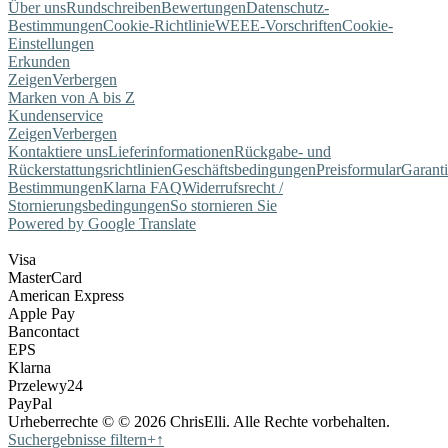
Über uns
Rundschreiben
Bewertungen
Datenschutz-
Bestimmungen
Cookie-Richtlinie
WEEE-Vorschriften
Cookie-
Einstellungen
Erkunden
Zeigen
Verbergen
Marken von A bis Z
Kundenservice
Zeigen
Verbergen
Kontaktiere uns
Lieferinformationen
Rückgabe- und
Rückerstattungsrichtlinien
Geschäftsbedingungen
Preisformular
Garant
Bestimmungen
Klarna FAQ
Widerrufsrecht /
Stornierungsbedingungen
So stornieren Sie
Powered by Google Translate
Visa
MasterCard
American Express
Apple Pay
Bancontact
EPS
Klarna
Przelewy24
PayPal
Urheberrechte © © 2026 ChrisElli. Alle Rechte vorbehalten.
Suchergebnisse filtern
+
↑