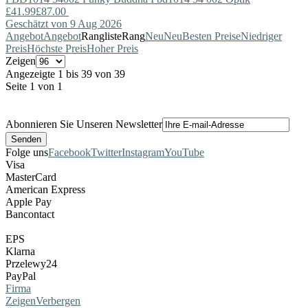
£41.99
£87.00
Geschätzt von 9 Aug 2026
Angebot
Angebot
Rangliste
Rang
Neu
Neu
Besten Preise
Niedriger
Preis
Höchste Preis
Hoher Preis
Zeigen
Angezeigte 1 bis 39 von 39
Seite 1 von 1
Abonnieren Sie Unseren Newsletter
Folge uns
Facebook
Twitter
Instagram
YouTube
Visa
MasterCard
American Express
Apple Pay
Bancontact
EPS
Klarna
Przelewy24
PayPal
Firma
Zeigen
Verbergen