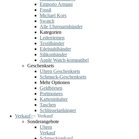
Emporio Armani
Fossil
Michael Kors
Swatch
Alle Uhrenarmbänder
Kategorien
Lederriemen
Textilbänder
Edelstahlbänder
Silikonbänder
Apple Watch-kompatibel
Geschenksets
Uhren Geschenksets
Schmuck-Geschenksets
Mehr Optionen
Geldbörsen
Portmonees
Karteninhaber
Taschen
Schlüsselanhänger
Verkauf
>
<
Verkauf
Sonderangebote
Uhren
Verkauf
Schmuckverkauf