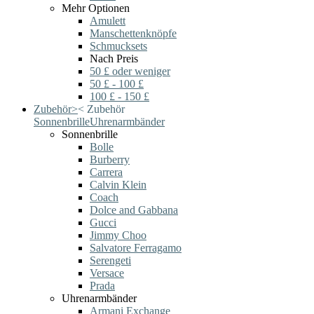
Mehr Optionen
Amulett
Manschettenknöpfe
Schmucksets
Nach Preis
50 £ oder weniger
50 £ - 100 £
100 £ - 150 £
Zubehör
>
<
Zubehör
Sonnenbrille
Uhrenarmbänder
Sonnenbrille
Bolle
Burberry
Carrera
Calvin Klein
Coach
Dolce and Gabbana
Gucci
Jimmy Choo
Salvatore Ferragamo
Serengeti
Versace
Prada
Uhrenarmbänder
Armani Exchange