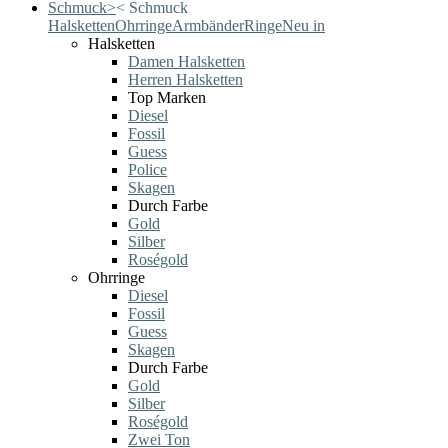
Schmuck
>
<
Schmuck
Halsketten
Ohrringe
Armbänder
Ringe
Neu in
Halsketten
Damen Halsketten
Herren Halsketten
Top Marken
Diesel
Fossil
Guess
Police
Skagen
Durch Farbe
Gold
Silber
Roségold
Ohrringe
Diesel
Fossil
Guess
Skagen
Durch Farbe
Gold
Silber
Roségold
Zwei Ton