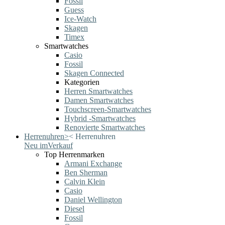
Fossil
Guess
Ice-Watch
Skagen
Timex
Smartwatches
Casio
Fossil
Skagen Connected
Kategorien
Herren Smartwatches
Damen Smartwatches
Touchscreen-Smartwatches
Hybrid -Smartwatches
Renovierte Smartwatches
Herrenuhren
>
<
Herrenuhren
Neu im
Verkauf
Top Herrenmarken
Armani Exchange
Ben Sherman
Calvin Klein
Casio
Daniel Wellington
Diesel
Fossil