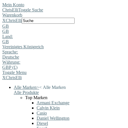
Mein Konto
ChrisElli
Toggle Suche
Warenkorb
X
ChrisElli
GB
GB
Land:
GB
Vereinigtes Königreich
Sprache:
Deutsche
Währung:
GBP (£)
Toggle Menu
X
ChrisElli
Alle Marken
>
<
Alle Marken
Alle Produkte
Top Marken
Armani Exchange
Calvin Klein
Casio
Daniel Wellington
Diesel