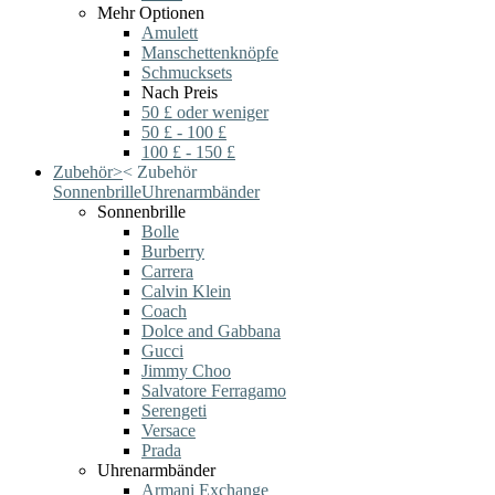
Mehr Optionen
Amulett
Manschettenknöpfe
Schmucksets
Nach Preis
50 £ oder weniger
50 £ - 100 £
100 £ - 150 £
Zubehör
>
<
Zubehör
Sonnenbrille
Uhrenarmbänder
Sonnenbrille
Bolle
Burberry
Carrera
Calvin Klein
Coach
Dolce and Gabbana
Gucci
Jimmy Choo
Salvatore Ferragamo
Serengeti
Versace
Prada
Uhrenarmbänder
Armani Exchange