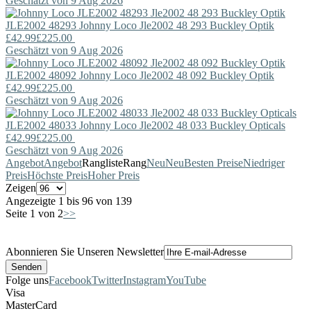
Geschätzt von 9 Aug 2026
JLE2002 48293
Johnny Loco
Jle2002 48 293 Buckley Optik
£42.99
£225.00
Geschätzt von 9 Aug 2026
JLE2002 48092
Johnny Loco
Jle2002 48 092 Buckley Optik
£42.99
£225.00
Geschätzt von 9 Aug 2026
JLE2002 48033
Johnny Loco
Jle2002 48 033 Buckley Opticals
£42.99
£225.00
Geschätzt von 9 Aug 2026
Angebot
Angebot
Rangliste
Rang
Neu
Neu
Besten Preise
Niedriger
Preis
Höchste Preis
Hoher Preis
Zeigen
Angezeigte 1 bis 96 von 139
Seite 1 von 2
>>
Abonnieren Sie Unseren Newsletter
Folge uns
Facebook
Twitter
Instagram
YouTube
Visa
MasterCard