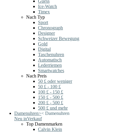
Guess
Ice-Watch
Timex
Nach Typ
Sport
Chronograph
Designer
Schweizer Bewegung
Gold
Digital
Taschenuhren
Automatisch
Lederriemen
Smartwatches
Nach Preis
50 £ oder weniger
50 £ - 100 £
100 £ - 150 £
150 £ - 500 £
200 £ - 500 £
500 £ und mehr
Damenuhren
>
<
Damenuhren
Neu in
Verkauf
Top Damenmarken
Calvin Klein