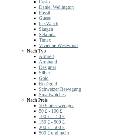
Casio
Daniel Wellington
Fossil
Guess
Ice-Watch
Skagen
Sekonda
Timex
Vivienne Westwood
Nach Typ
Armreif
Armband
Designer
Silber
Gold
Roségold
Schweizer Bewegung
Smartwatches
Nach Preis
50 £ oder weniger
50 £ - 100 £
100 £ - 150 £
150 £ - 500 £
200 £ - 500 £
500 £ und mehr