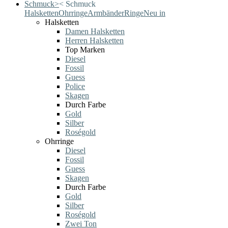
Schmuck
>
<
Schmuck
Halsketten
Ohrringe
Armbänder
Ringe
Neu in
Halsketten
Damen Halsketten
Herren Halsketten
Top Marken
Diesel
Fossil
Guess
Police
Skagen
Durch Farbe
Gold
Silber
Roségold
Ohrringe
Diesel
Fossil
Guess
Skagen
Durch Farbe
Gold
Silber
Roségold
Zwei Ton