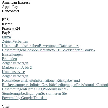
American Express
Apple Pay
Bancontact
EPS
Klarna
Przelewy24
PayPal
Firma
Zeigen
Verbergen
Über uns
Rundschreiben
Bewertungen
Datenschutz-
Bestimmungen
Cookie-Richtlinie
WEEE-Vorschriften
Cookie-
Einstellungen
Erkunden
Zeigen
Verbergen
Marken von A bis Z
Kundenservice
Zeigen
Verbergen
Kontaktiere uns
Lieferinformationen
Rückgabe- und
Rückerstattungsrichtlinien
Geschäftsbedingungen
Preisformular
Garant
Bestimmungen
Klarna FAQ
Widerrufsrecht /
Stornierungsbedingungen
So stornieren Sie
Powered by Google Translate
Visa