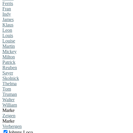
Ferris
Fran
Indy
James
Klaus
Leon
Louis
Louise
Martin
Mickey
Milton
Patrick
Reuben
Sayer
Skolnick
Thelma
Tom
Truman
Walter
William
Marke
Zeigen
Marke
Verbergen
Johnny Loco