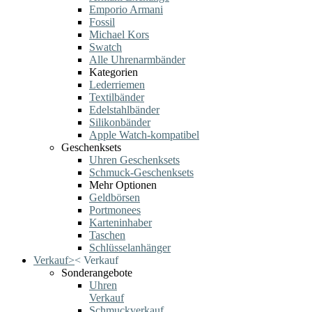
Emporio Armani
Fossil
Michael Kors
Swatch
Alle Uhrenarmbänder
Kategorien
Lederriemen
Textilbänder
Edelstahlbänder
Silikonbänder
Apple Watch-kompatibel
Geschenksets
Uhren Geschenksets
Schmuck-Geschenksets
Mehr Optionen
Geldbörsen
Portmonees
Karteninhaber
Taschen
Schlüsselanhänger
Verkauf
>
<
Verkauf
Sonderangebote
Uhren
Verkauf
Schmuckverkauf