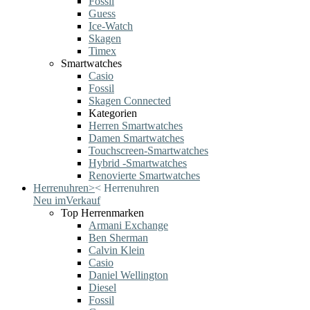
Fossil
Guess
Ice-Watch
Skagen
Timex
Smartwatches
Casio
Fossil
Skagen Connected
Kategorien
Herren Smartwatches
Damen Smartwatches
Touchscreen-Smartwatches
Hybrid -Smartwatches
Renovierte Smartwatches
Herrenuhren
>
<
Herrenuhren
Neu im
Verkauf
Top Herrenmarken
Armani Exchange
Ben Sherman
Calvin Klein
Casio
Daniel Wellington
Diesel
Fossil