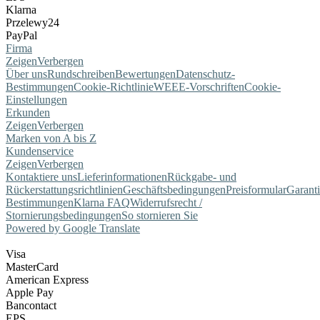
Klarna
Przelewy24
PayPal
Firma
Zeigen
Verbergen
Über uns
Rundschreiben
Bewertungen
Datenschutz-
Bestimmungen
Cookie-Richtlinie
WEEE-Vorschriften
Cookie-
Einstellungen
Erkunden
Zeigen
Verbergen
Marken von A bis Z
Kundenservice
Zeigen
Verbergen
Kontaktiere uns
Lieferinformationen
Rückgabe- und
Rückerstattungsrichtlinien
Geschäftsbedingungen
Preisformular
Garant
Bestimmungen
Klarna FAQ
Widerrufsrecht /
Stornierungsbedingungen
So stornieren Sie
Powered by Google Translate
Visa
MasterCard
American Express
Apple Pay
Bancontact
EPS