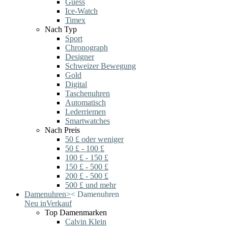
Guess
Ice-Watch
Timex
Nach Typ
Sport
Chronograph
Designer
Schweizer Bewegung
Gold
Digital
Taschenuhren
Automatisch
Lederriemen
Smartwatches
Nach Preis
50 £ oder weniger
50 £ - 100 £
100 £ - 150 £
150 £ - 500 £
200 £ - 500 £
500 £ und mehr
Damenuhren
>
<
Damenuhren
Neu in
Verkauf
Top Damenmarken
Calvin Klein