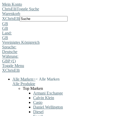
Mein Konto
ChrisElli
Toggle Suche
Warenkorb
X
ChrisElli
GB
GB
Land:
GB
Vereinigtes Königreich
Sprache:
Deutsche
Währung:
GBP (£)
Toggle Menu
X
ChrisElli
Alle Marken
>
<
Alle Marken
Alle Produkte
Top Marken
Armani Exchange
Calvin Klein
Casio
Daniel Wellington
Diesel