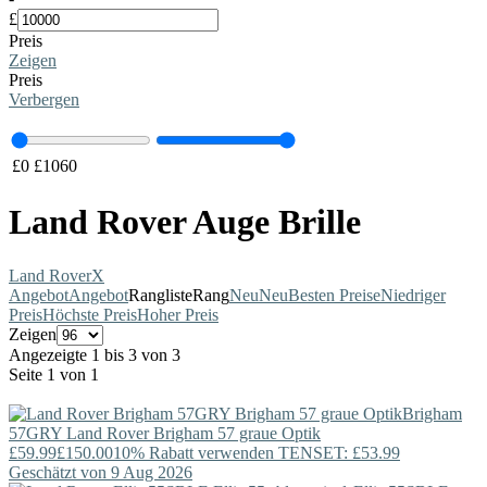
£
Preis
Zeigen
Preis
Verbergen
£
0
£
1060
Land Rover Auge Brille
Land Rover
X
Angebot
Angebot
Rangliste
Rang
Neu
Neu
Besten Preise
Niedriger
Preis
Höchste Preis
Hoher Preis
Zeigen
Angezeigte 1 bis 3 von 3
Seite 1 von 1
Brigham
57GRY
Land Rover
Brigham 57 graue Optik
£59.99
£150.00
10% Rabatt verwenden TENSET: £53.99
Geschätzt von 9 Aug 2026