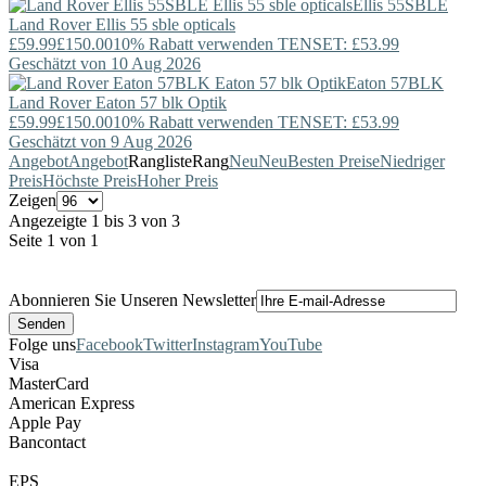
Ellis 55SBLE
Land Rover
Ellis 55 sble opticals
£59.99
£150.00
10% Rabatt verwenden TENSET: £53.99
Geschätzt von 10 Aug 2026
Eaton 57BLK
Land Rover
Eaton 57 blk Optik
£59.99
£150.00
10% Rabatt verwenden TENSET: £53.99
Geschätzt von 9 Aug 2026
Angebot
Angebot
Rangliste
Rang
Neu
Neu
Besten Preise
Niedriger
Preis
Höchste Preis
Hoher Preis
Zeigen
Angezeigte 1 bis 3 von 3
Seite 1 von 1
Abonnieren Sie Unseren Newsletter
Folge uns
Facebook
Twitter
Instagram
YouTube
Visa
MasterCard
American Express
Apple Pay
Bancontact
EPS