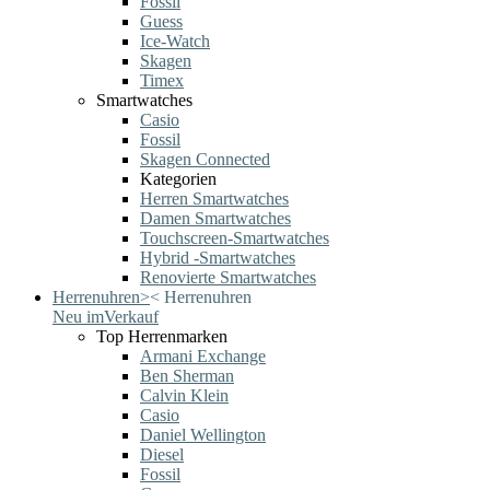
Fossil
Guess
Ice-Watch
Skagen
Timex
Smartwatches
Casio
Fossil
Skagen Connected
Kategorien
Herren Smartwatches
Damen Smartwatches
Touchscreen-Smartwatches
Hybrid -Smartwatches
Renovierte Smartwatches
Herrenuhren
>
<
Herrenuhren
Neu im
Verkauf
Top Herrenmarken
Armani Exchange
Ben Sherman
Calvin Klein
Casio
Daniel Wellington
Diesel
Fossil