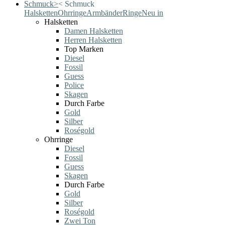
Schmuck
>
<
Schmuck
Halsketten
Ohrringe
Armbänder
Ringe
Neu in
Halsketten
Damen Halsketten
Herren Halsketten
Top Marken
Diesel
Fossil
Guess
Police
Skagen
Durch Farbe
Gold
Silber
Roségold
Ohrringe
Diesel
Fossil
Guess
Skagen
Durch Farbe
Gold
Silber
Roségold
Zwei Ton