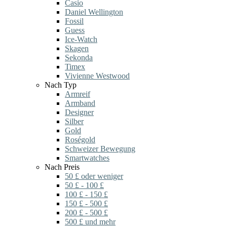
Casio
Daniel Wellington
Fossil
Guess
Ice-Watch
Skagen
Sekonda
Timex
Vivienne Westwood
Nach Typ
Armreif
Armband
Designer
Silber
Gold
Roségold
Schweizer Bewegung
Smartwatches
Nach Preis
50 £ oder weniger
50 £ - 100 £
100 £ - 150 £
150 £ - 500 £
200 £ - 500 £
500 £ und mehr