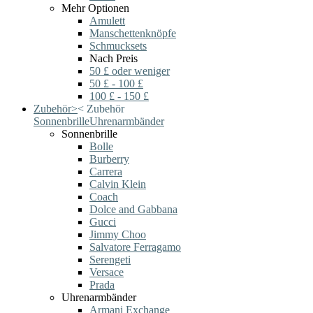
Mehr Optionen
Amulett
Manschettenknöpfe
Schmucksets
Nach Preis
50 £ oder weniger
50 £ - 100 £
100 £ - 150 £
Zubehör
>
<
Zubehör
Sonnenbrille
Uhrenarmbänder
Sonnenbrille
Bolle
Burberry
Carrera
Calvin Klein
Coach
Dolce and Gabbana
Gucci
Jimmy Choo
Salvatore Ferragamo
Serengeti
Versace
Prada
Uhrenarmbänder
Armani Exchange