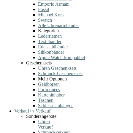
Emporio Armani
Fossil
Michael Kors
Swatch
Alle Uhrenarmbänder
Kategorien
Lederriemen
Textilbänder
Edelstahlbänder
Silikonbänder
Apple Watch-kompatibel
Geschenksets
Uhren Geschenksets
Schmuck-Geschenksets
Mehr Optionen
Geldbörsen
Portmonees
Karteninhaber
Taschen
Schlüsselanhänger
Verkauf
>
<
Verkauf
Sonderangebote
Uhren
Verkauf
Schmuckverkauf