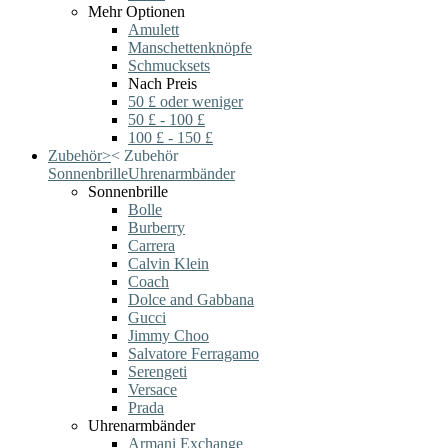
Mehr Optionen
Amulett
Manschettenknöpfe
Schmucksets
Nach Preis
50 £ oder weniger
50 £ - 100 £
100 £ - 150 £
Zubehör
>
<
Zubehör
Sonnenbrille
Uhrenarmbänder
Sonnenbrille
Bolle
Burberry
Carrera
Calvin Klein
Coach
Dolce and Gabbana
Gucci
Jimmy Choo
Salvatore Ferragamo
Serengeti
Versace
Prada
Uhrenarmbänder
Armani Exchange