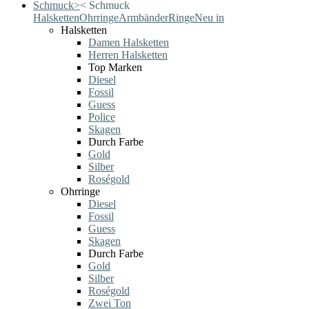
Schmuck
>
<
Schmuck
Halsketten
Ohrringe
Armbänder
Ringe
Neu in
Halsketten
Damen Halsketten
Herren Halsketten
Top Marken
Diesel
Fossil
Guess
Police
Skagen
Durch Farbe
Gold
Silber
Roségold
Ohrringe
Diesel
Fossil
Guess
Skagen
Durch Farbe
Gold
Silber
Roségold
Zwei Ton