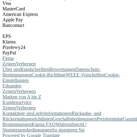
Visa
MasterCard
American Express
Apple Pay
Bancontact
EPS
Klarna
Przelewy24
PayPal
Firma
Zeigen
Verbergen
Über uns
Rundschreiben
Bewertungen
Datenschutz-
Bestimmungen
Cookie-Richtlinie
WEEE-Vorschriften
Cookie-
Einstellungen
Erkunden
Zeigen
Verbergen
Marken von A bis Z
Kundenservice
Zeigen
Verbergen
Kontaktiere uns
Lieferinformationen
Rückgabe- und
Rückerstattungsrichtlinien
Geschäftsbedingungen
Preisformular
Garant
Bestimmungen
Klarna FAQ
Widerrufsrecht /
Stornierungsbedingungen
So stornieren Sie
Powered by Google Translate