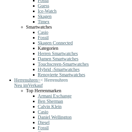
Fossil
Guess
Ice-Watch
Skagen
Timex
Smartwatches
Casio
Fossil
Skagen Connected
Kategorien
Herren Smartwatches
Damen Smartwatches
Touchscreen-Smartwatches
Hybrid -Smartwatches
Renovierte Smartwatches
Herrenuhren
>
<
Herrenuhren
Neu im
Verkauf
Top Herrenmarken
Armani Exchange
Ben Sherman
Calvin Klein
Casio
Daniel Wellington
Diesel
Fossil