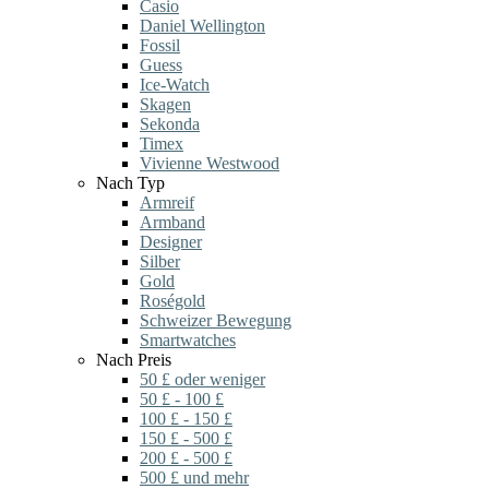
Casio
Daniel Wellington
Fossil
Guess
Ice-Watch
Skagen
Sekonda
Timex
Vivienne Westwood
Nach Typ
Armreif
Armband
Designer
Silber
Gold
Roségold
Schweizer Bewegung
Smartwatches
Nach Preis
50 £ oder weniger
50 £ - 100 £
100 £ - 150 £
150 £ - 500 £
200 £ - 500 £
500 £ und mehr