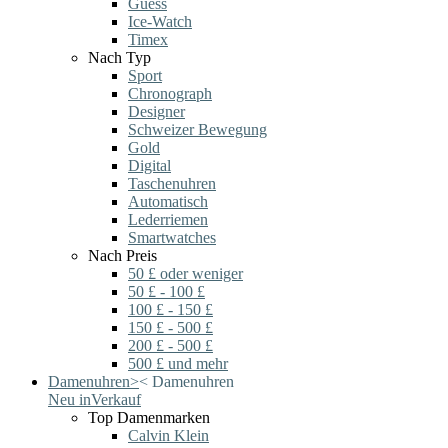
Guess
Ice-Watch
Timex
Nach Typ
Sport
Chronograph
Designer
Schweizer Bewegung
Gold
Digital
Taschenuhren
Automatisch
Lederriemen
Smartwatches
Nach Preis
50 £ oder weniger
50 £ - 100 £
100 £ - 150 £
150 £ - 500 £
200 £ - 500 £
500 £ und mehr
Damenuhren
>
<
Damenuhren
Neu in
Verkauf
Top Damenmarken
Calvin Klein