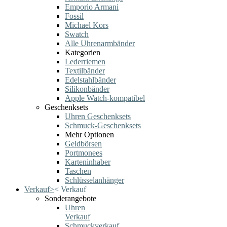
Emporio Armani
Fossil
Michael Kors
Swatch
Alle Uhrenarmbänder
Kategorien
Lederriemen
Textilbänder
Edelstahlbänder
Silikonbänder
Apple Watch-kompatibel
Geschenksets
Uhren Geschenksets
Schmuck-Geschenksets
Mehr Optionen
Geldbörsen
Portmonees
Karteninhaber
Taschen
Schlüsselanhänger
Verkauf
>
<
Verkauf
Sonderangebote
Uhren
Verkauf
Schmuckverkauf