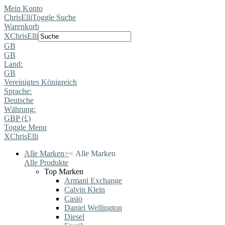
Mein Konto
ChrisElli
Toggle Suche
Warenkorb
X
ChrisElli
GB
GB
Land:
GB
Vereinigtes Königreich
Sprache:
Deutsche
Währung:
GBP (£)
Toggle Menu
X
ChrisElli
Alle Marken
>
<
Alle Marken
Alle Produkte
Top Marken
Armani Exchange
Calvin Klein
Casio
Daniel Wellington
Diesel