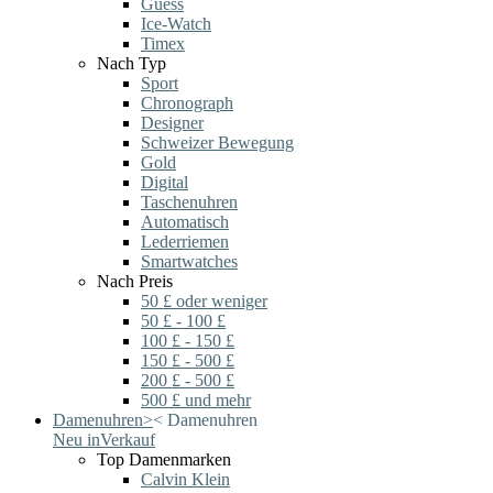
Guess
Ice-Watch
Timex
Nach Typ
Sport
Chronograph
Designer
Schweizer Bewegung
Gold
Digital
Taschenuhren
Automatisch
Lederriemen
Smartwatches
Nach Preis
50 £ oder weniger
50 £ - 100 £
100 £ - 150 £
150 £ - 500 £
200 £ - 500 £
500 £ und mehr
Damenuhren
>
<
Damenuhren
Neu in
Verkauf
Top Damenmarken
Calvin Klein