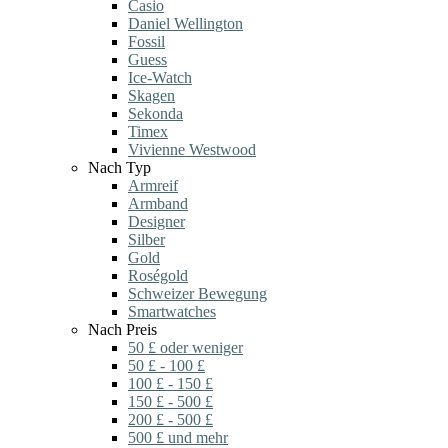
Casio
Daniel Wellington
Fossil
Guess
Ice-Watch
Skagen
Sekonda
Timex
Vivienne Westwood
Nach Typ
Armreif
Armband
Designer
Silber
Gold
Roségold
Schweizer Bewegung
Smartwatches
Nach Preis
50 £ oder weniger
50 £ - 100 £
100 £ - 150 £
150 £ - 500 £
200 £ - 500 £
500 £ und mehr