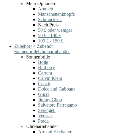
Mehr Optionen
Amulett
Manschettenknöpfe
Schmucksets
Nach Preis
50 £ oder weniger
50 £ - 100 £
100 £ - 150 £
Zubehör
>
<
Zubehör
Sonnenbrille
Uhrenarmbänder
Sonnenbrille
Bolle
Burberry
Carrera
Calvin Klein
Coach
Dolce and Gabbana
Gucci
Jimmy Choo
Salvatore Ferragamo
Serengeti
Versace
Prada
Uhrenarmbänder
Armani Exchange