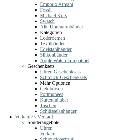
Emporio Armani
Fossil
Michael Kors
Swatch
Alle Uhrenarmbänder
Kategorien
Lederriemen
Textilbänder
Edelstahlbänder
Silikonbänder
Apple Watch-kompatibel
Geschenksets
Uhren Geschenksets
Schmuck-Geschenksets
Mehr Optionen
Geldbörsen
Portmonees
Karteninhaber
Taschen
Schlüsselanhänger
Verkauf
>
<
Verkauf
Sonderangebote
Uhren
Verkauf
Schmuckverkauf