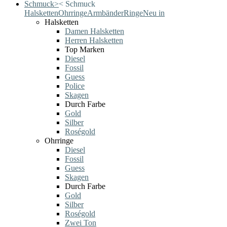
Schmuck
>
<
Schmuck
Halsketten
Ohrringe
Armbänder
Ringe
Neu in
Halsketten
Damen Halsketten
Herren Halsketten
Top Marken
Diesel
Fossil
Guess
Police
Skagen
Durch Farbe
Gold
Silber
Roségold
Ohrringe
Diesel
Fossil
Guess
Skagen
Durch Farbe
Gold
Silber
Roségold
Zwei Ton