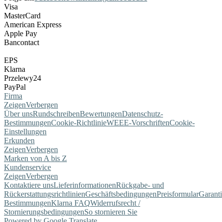
Visa
MasterCard
American Express
Apple Pay
Bancontact
EPS
Klarna
Przelewy24
PayPal
Firma
Zeigen
Verbergen
Über uns
Rundschreiben
Bewertungen
Datenschutz-
Bestimmungen
Cookie-Richtlinie
WEEE-Vorschriften
Cookie-
Einstellungen
Erkunden
Zeigen
Verbergen
Marken von A bis Z
Kundenservice
Zeigen
Verbergen
Kontaktiere uns
Lieferinformationen
Rückgabe- und
Rückerstattungsrichtlinien
Geschäftsbedingungen
Preisformular
Garant
Bestimmungen
Klarna FAQ
Widerrufsrecht /
Stornierungsbedingungen
So stornieren Sie
Powered by Google Translate