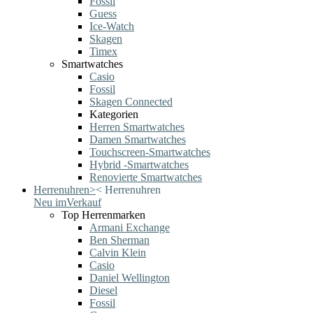
Fossil
Guess
Ice-Watch
Skagen
Timex
Smartwatches
Casio
Fossil
Skagen Connected
Kategorien
Herren Smartwatches
Damen Smartwatches
Touchscreen-Smartwatches
Hybrid -Smartwatches
Renovierte Smartwatches
Herrenuhren
>
<
Herrenuhren
Neu im
Verkauf
Top Herrenmarken
Armani Exchange
Ben Sherman
Calvin Klein
Casio
Daniel Wellington
Diesel
Fossil