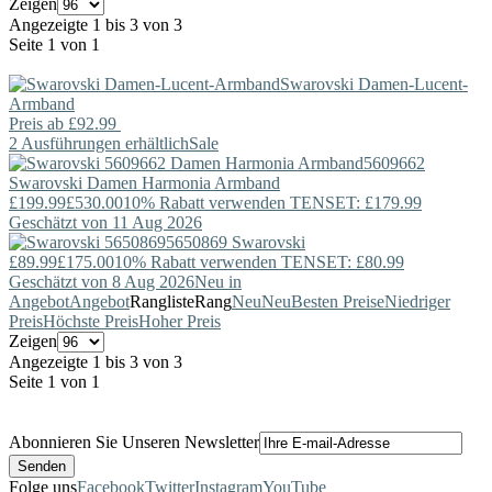
Zeigen
Angezeigte 1 bis 3 von 3
Seite 1 von 1
Swarovski
Damen-Lucent-
Armband
Preis ab
£92.99
2 Ausführungen erhältlich
Sale
5609662
Swarovski
Damen Harmonia Armband
£199.99
£530.00
10% Rabatt verwenden TENSET: £179.99
Geschätzt von 11 Aug 2026
5650869
Swarovski
£89.99
£175.00
10% Rabatt verwenden TENSET: £80.99
Geschätzt von 8 Aug 2026
Neu in
Angebot
Angebot
Rangliste
Rang
Neu
Neu
Besten Preise
Niedriger
Preis
Höchste Preis
Hoher Preis
Zeigen
Angezeigte 1 bis 3 von 3
Seite 1 von 1
Abonnieren Sie Unseren Newsletter
Folge uns
Facebook
Twitter
Instagram
YouTube