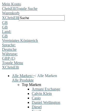
Mein Konto
ChrisElli
Toggle Suche
Warenkorb
X
ChrisElli
GB
GB
Land:
GB
Vereinigtes Königreich
Sprache:
Deutsche
Währung:
GBP (£)
Toggle Menu
X
ChrisElli
Alle Marken
>
<
Alle Marken
Alle Produkte
Top Marken
Armani Exchange
Calvin Klein
Casio
Daniel Wellington
Diesel