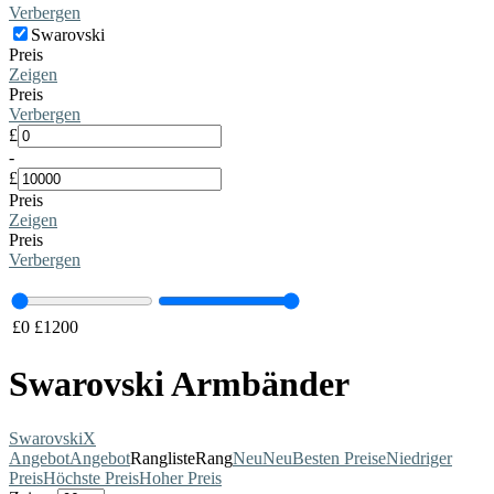
Verbergen
Swarovski
Preis
Zeigen
Preis
Verbergen
£
-
£
Preis
Zeigen
Preis
Verbergen
£
0
£
1200
Swarovski Armbänder
Swarovski
X
Angebot
Angebot
Rangliste
Rang
Neu
Neu
Besten Preise
Niedriger
Preis
Höchste Preis
Hoher Preis