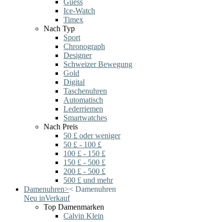
Guess
Ice-Watch
Timex
Nach Typ
Sport
Chronograph
Designer
Schweizer Bewegung
Gold
Digital
Taschenuhren
Automatisch
Lederriemen
Smartwatches
Nach Preis
50 £ oder weniger
50 £ - 100 £
100 £ - 150 £
150 £ - 500 £
200 £ - 500 £
500 £ und mehr
Damenuhren
>
<
Damenuhren
Neu in
Verkauf
Top Damenmarken
Calvin Klein