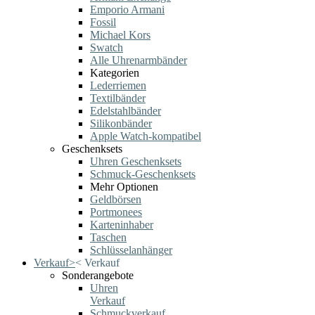
Emporio Armani
Fossil
Michael Kors
Swatch
Alle Uhrenarmbänder
Kategorien
Lederriemen
Textilbänder
Edelstahlbänder
Silikonbänder
Apple Watch-kompatibel
Geschenksets
Uhren Geschenksets
Schmuck-Geschenksets
Mehr Optionen
Geldbörsen
Portmonees
Karteninhaber
Taschen
Schlüsselanhänger
Verkauf
>
<
Verkauf
Sonderangebote
Uhren
Verkauf
Schmuckverkauf