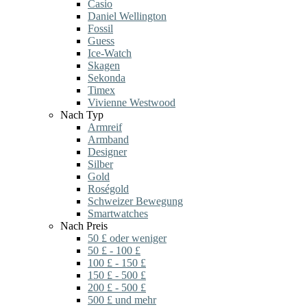
Casio
Daniel Wellington
Fossil
Guess
Ice-Watch
Skagen
Sekonda
Timex
Vivienne Westwood
Nach Typ
Armreif
Armband
Designer
Silber
Gold
Roségold
Schweizer Bewegung
Smartwatches
Nach Preis
50 £ oder weniger
50 £ - 100 £
100 £ - 150 £
150 £ - 500 £
200 £ - 500 £
500 £ und mehr