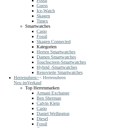
Fossil
Guess
Ice-Watch
Skagen
Timex
Smartwatches
Casio
Fossil
Skagen Connected
Kategorien
Herren Smartwatches
Damen Smartwatches
Touchscreen-Smartwatches
Hybrid -Smartwatches
Renovierte Smartwatches
Herrenuhren
>
<
Herrenuhren
Neu im
Verkauf
Top Herrenmarken
Armani Exchange
Ben Sherman
Calvin Klein
Casio
Daniel Wellington
Diesel
Fossil