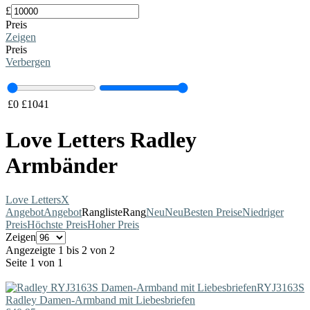
£
Preis
Zeigen
Preis
Verbergen
£
0
£
1041
Love Letters Radley
Armbänder
Love Letters
X
Angebot
Angebot
Rangliste
Rang
Neu
Neu
Besten Preise
Niedriger
Preis
Höchste Preis
Hoher Preis
Zeigen
Angezeigte 1 bis 2 von 2
Seite 1 von 1
RYJ3163S
Radley
Damen-Armband mit Liebesbriefen