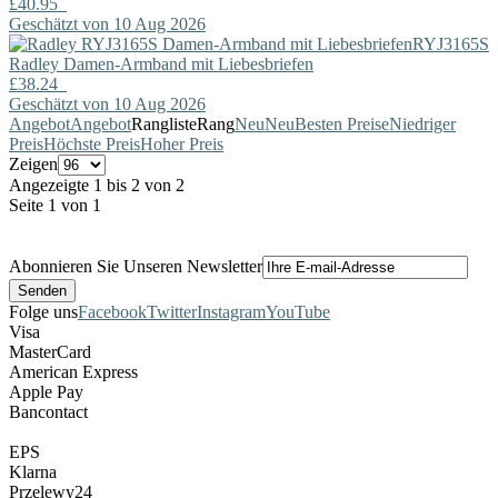
£40.95
Geschätzt von 10 Aug 2026
RYJ3165S
Radley
Damen-Armband mit Liebesbriefen
£38.24
Geschätzt von 10 Aug 2026
Angebot
Angebot
Rangliste
Rang
Neu
Neu
Besten Preise
Niedriger
Preis
Höchste Preis
Hoher Preis
Zeigen
Angezeigte 1 bis 2 von 2
Seite 1 von 1
Abonnieren Sie Unseren Newsletter
Folge uns
Facebook
Twitter
Instagram
YouTube
Visa
MasterCard
American Express
Apple Pay
Bancontact
EPS
Klarna
Przelewy24