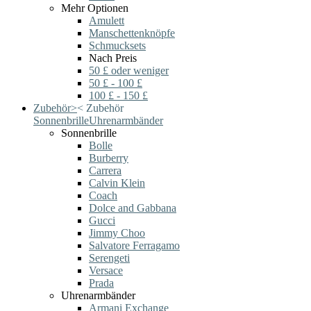
Mehr Optionen
Amulett
Manschettenknöpfe
Schmucksets
Nach Preis
50 £ oder weniger
50 £ - 100 £
100 £ - 150 £
Zubehör
>
<
Zubehör
Sonnenbrille
Uhrenarmbänder
Sonnenbrille
Bolle
Burberry
Carrera
Calvin Klein
Coach
Dolce and Gabbana
Gucci
Jimmy Choo
Salvatore Ferragamo
Serengeti
Versace
Prada
Uhrenarmbänder
Armani Exchange