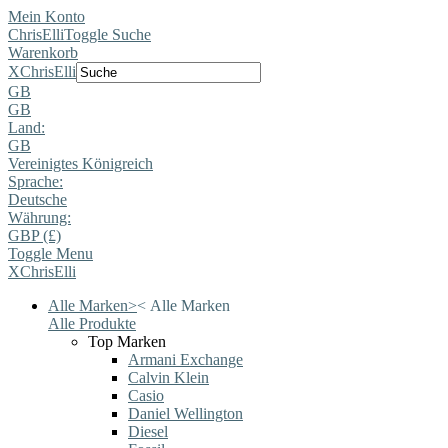
Mein Konto
ChrisElli
Toggle Suche
Warenkorb
X
ChrisElli
GB
GB
Land:
GB
Vereinigtes Königreich
Sprache:
Deutsche
Währung:
GBP (£)
Toggle Menu
X
ChrisElli
Alle Marken
>
<
Alle Marken
Alle Produkte
Top Marken
Armani Exchange
Calvin Klein
Casio
Daniel Wellington
Diesel