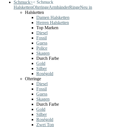
Schmuck
>
<
Schmuck
Halsketten
Ohrringe
Armbänder
Ringe
Neu in
Halsketten
Damen Halsketten
Herren Halsketten
Top Marken
Diesel
Fossil
Guess
Police
Skagen
Durch Farbe
Gold
Silber
Roségold
Ohrringe
Diesel
Fossil
Guess
Skagen
Durch Farbe
Gold
Silber
Roségold
Zwei Ton