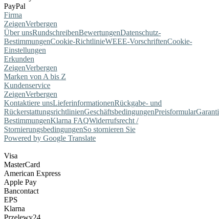
PayPal
Firma
Zeigen
Verbergen
Über uns
Rundschreiben
Bewertungen
Datenschutz-
Bestimmungen
Cookie-Richtlinie
WEEE-Vorschriften
Cookie-
Einstellungen
Erkunden
Zeigen
Verbergen
Marken von A bis Z
Kundenservice
Zeigen
Verbergen
Kontaktiere uns
Lieferinformationen
Rückgabe- und
Rückerstattungsrichtlinien
Geschäftsbedingungen
Preisformular
Garant
Bestimmungen
Klarna FAQ
Widerrufsrecht /
Stornierungsbedingungen
So stornieren Sie
Powered by Google Translate
Visa
MasterCard
American Express
Apple Pay
Bancontact
EPS
Klarna
Przelewy24