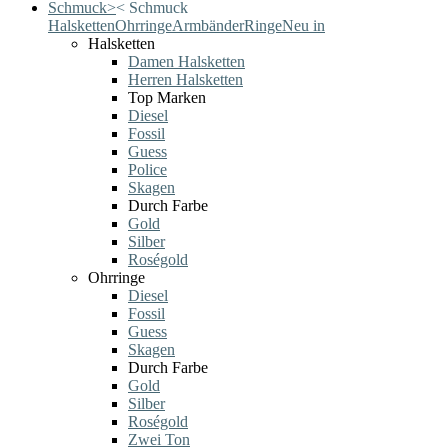
Schmuck
>
<
Schmuck
Halsketten
Ohrringe
Armbänder
Ringe
Neu in
Halsketten
Damen Halsketten
Herren Halsketten
Top Marken
Diesel
Fossil
Guess
Police
Skagen
Durch Farbe
Gold
Silber
Roségold
Ohrringe
Diesel
Fossil
Guess
Skagen
Durch Farbe
Gold
Silber
Roségold
Zwei Ton