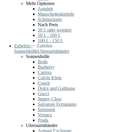
Mehr Optionen
Amulett
Manschettenknöpfe
Schmucksets
Nach Preis
50 £ oder weniger
50 £ - 100 £
100 £ - 150 £
Zubehör
>
<
Zubehör
Sonnenbrille
Uhrenarmbänder
Sonnenbrille
Bolle
Burberry
Carrera
Calvin Klein
Coach
Dolce and Gabbana
Gucci
Jimmy Choo
Salvatore Ferragamo
Serengeti
Versace
Prada
Uhrenarmbänder
Armani Exchange