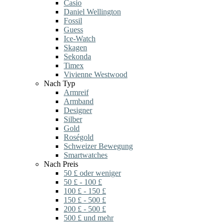
Casio
Daniel Wellington
Fossil
Guess
Ice-Watch
Skagen
Sekonda
Timex
Vivienne Westwood
Nach Typ
Armreif
Armband
Designer
Silber
Gold
Roségold
Schweizer Bewegung
Smartwatches
Nach Preis
50 £ oder weniger
50 £ - 100 £
100 £ - 150 £
150 £ - 500 £
200 £ - 500 £
500 £ und mehr