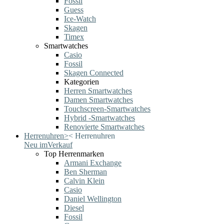
Fossil
Guess
Ice-Watch
Skagen
Timex
Smartwatches
Casio
Fossil
Skagen Connected
Kategorien
Herren Smartwatches
Damen Smartwatches
Touchscreen-Smartwatches
Hybrid -Smartwatches
Renovierte Smartwatches
Herrenuhren
>
<
Herrenuhren
Neu im
Verkauf
Top Herrenmarken
Armani Exchange
Ben Sherman
Calvin Klein
Casio
Daniel Wellington
Diesel
Fossil