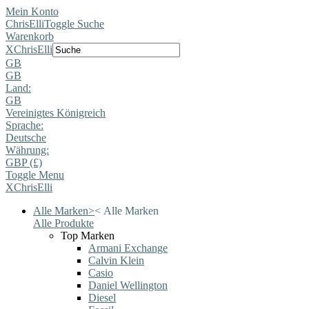
Mein Konto
ChrisElli
Toggle Suche
Warenkorb
X
ChrisElli
GB
GB
Land:
GB
Vereinigtes Königreich
Sprache:
Deutsche
Währung:
GBP (£)
Toggle Menu
X
ChrisElli
Alle Marken
>
<
Alle Marken
Alle Produkte
Top Marken
Armani Exchange
Calvin Klein
Casio
Daniel Wellington
Diesel