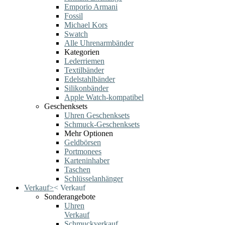
Emporio Armani
Fossil
Michael Kors
Swatch
Alle Uhrenarmbänder
Kategorien
Lederriemen
Textilbänder
Edelstahlbänder
Silikonbänder
Apple Watch-kompatibel
Geschenksets
Uhren Geschenksets
Schmuck-Geschenksets
Mehr Optionen
Geldbörsen
Portmonees
Karteninhaber
Taschen
Schlüsselanhänger
Verkauf
>
<
Verkauf
Sonderangebote
Uhren
Verkauf
Schmuckverkauf