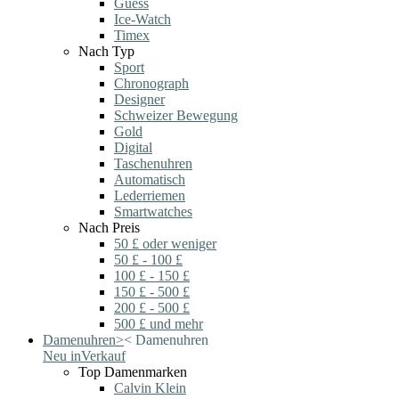
Guess
Ice-Watch
Timex
Nach Typ
Sport
Chronograph
Designer
Schweizer Bewegung
Gold
Digital
Taschenuhren
Automatisch
Lederriemen
Smartwatches
Nach Preis
50 £ oder weniger
50 £ - 100 £
100 £ - 150 £
150 £ - 500 £
200 £ - 500 £
500 £ und mehr
Damenuhren
>
<
Damenuhren
Neu in
Verkauf
Top Damenmarken
Calvin Klein