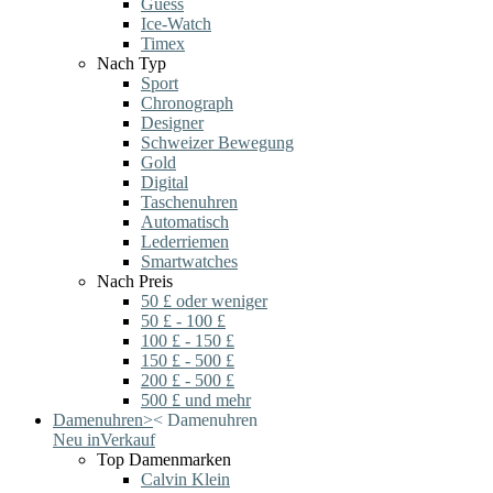
Guess
Ice-Watch
Timex
Nach Typ
Sport
Chronograph
Designer
Schweizer Bewegung
Gold
Digital
Taschenuhren
Automatisch
Lederriemen
Smartwatches
Nach Preis
50 £ oder weniger
50 £ - 100 £
100 £ - 150 £
150 £ - 500 £
200 £ - 500 £
500 £ und mehr
Damenuhren
>
<
Damenuhren
Neu in
Verkauf
Top Damenmarken
Calvin Klein