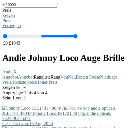
£
Preis
Zeigen
Preis
Verbergen
£
0
£
1043
Andie Johnny Loco Auge Brille
Andie
X
Angebot
Angebot
Rangliste
Rang
Neu
Neu
Besten Preise
Niedriger
Preis
Höchste Preis
Hoher Preis
Zeigen
Angezeigte 1 bis 4 von 4
Seite 1 von 1
JLE1701 4904P
Johnny Loco
Jle1701 49 04p andie opticals
£42.99
£225.00
Geschätzt von 13 Aug 2026