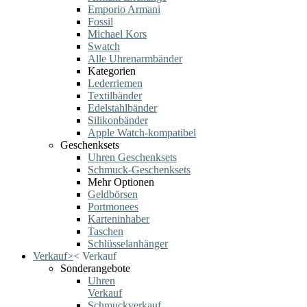
Emporio Armani
Fossil
Michael Kors
Swatch
Alle Uhrenarmbänder
Kategorien
Lederriemen
Textilbänder
Edelstahlbänder
Silikonbänder
Apple Watch-kompatibel
Geschenksets
Uhren Geschenksets
Schmuck-Geschenksets
Mehr Optionen
Geldbörsen
Portmonees
Karteninhaber
Taschen
Schlüsselanhänger
Verkauf
>
<
Verkauf
Sonderangebote
Uhren
Verkauf
Schmuckverkauf