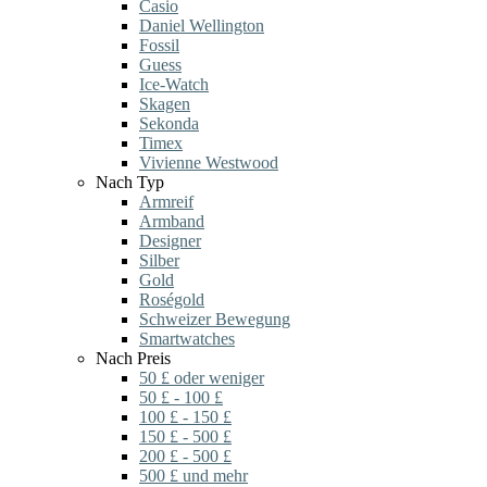
Casio
Daniel Wellington
Fossil
Guess
Ice-Watch
Skagen
Sekonda
Timex
Vivienne Westwood
Nach Typ
Armreif
Armband
Designer
Silber
Gold
Roségold
Schweizer Bewegung
Smartwatches
Nach Preis
50 £ oder weniger
50 £ - 100 £
100 £ - 150 £
150 £ - 500 £
200 £ - 500 £
500 £ und mehr