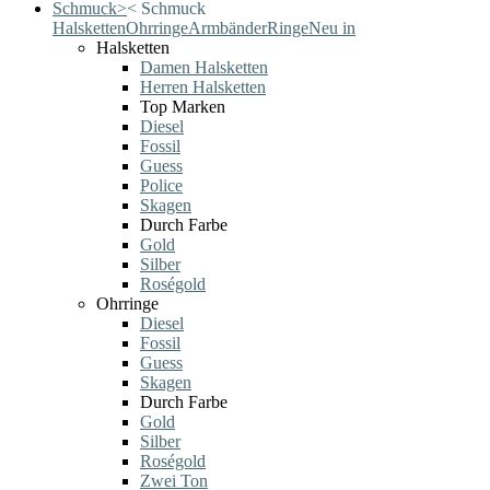
Schmuck
>
<
Schmuck
Halsketten
Ohrringe
Armbänder
Ringe
Neu in
Halsketten
Damen Halsketten
Herren Halsketten
Top Marken
Diesel
Fossil
Guess
Police
Skagen
Durch Farbe
Gold
Silber
Roségold
Ohrringe
Diesel
Fossil
Guess
Skagen
Durch Farbe
Gold
Silber
Roségold
Zwei Ton