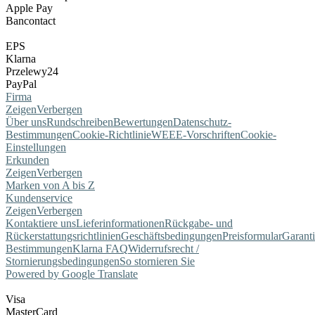
Apple Pay
Bancontact
EPS
Klarna
Przelewy24
PayPal
Firma
Zeigen
Verbergen
Über uns
Rundschreiben
Bewertungen
Datenschutz-
Bestimmungen
Cookie-Richtlinie
WEEE-Vorschriften
Cookie-
Einstellungen
Erkunden
Zeigen
Verbergen
Marken von A bis Z
Kundenservice
Zeigen
Verbergen
Kontaktiere uns
Lieferinformationen
Rückgabe- und
Rückerstattungsrichtlinien
Geschäftsbedingungen
Preisformular
Garant
Bestimmungen
Klarna FAQ
Widerrufsrecht /
Stornierungsbedingungen
So stornieren Sie
Powered by Google Translate
Visa
MasterCard