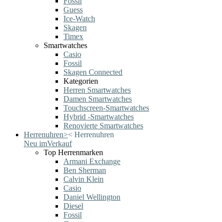
Fossil
Guess
Ice-Watch
Skagen
Timex
Smartwatches
Casio
Fossil
Skagen Connected
Kategorien
Herren Smartwatches
Damen Smartwatches
Touchscreen-Smartwatches
Hybrid -Smartwatches
Renovierte Smartwatches
Herrenuhren
>
<
Herrenuhren
Neu im
Verkauf
Top Herrenmarken
Armani Exchange
Ben Sherman
Calvin Klein
Casio
Daniel Wellington
Diesel
Fossil