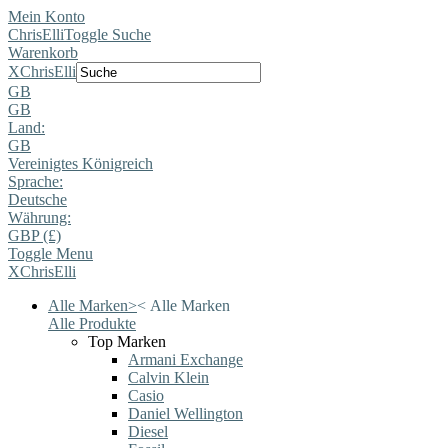
Mein Konto
ChrisElli
Toggle Suche
Warenkorb
X
ChrisElli
GB
GB
Land:
GB
Vereinigtes Königreich
Sprache:
Deutsche
Währung:
GBP (£)
Toggle Menu
X
ChrisElli
Alle Marken
>
<
Alle Marken
Alle Produkte
Top Marken
Armani Exchange
Calvin Klein
Casio
Daniel Wellington
Diesel