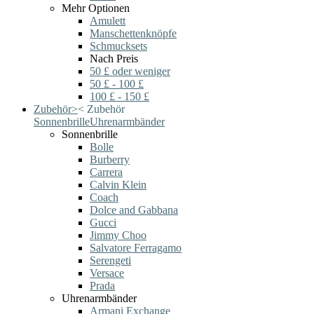
Mehr Optionen
Amulett
Manschettenknöpfe
Schmucksets
Nach Preis
50 £ oder weniger
50 £ - 100 £
100 £ - 150 £
Zubehör
>
<
Zubehör
Sonnenbrille
Uhrenarmbänder
Sonnenbrille
Bolle
Burberry
Carrera
Calvin Klein
Coach
Dolce and Gabbana
Gucci
Jimmy Choo
Salvatore Ferragamo
Serengeti
Versace
Prada
Uhrenarmbänder
Armani Exchange