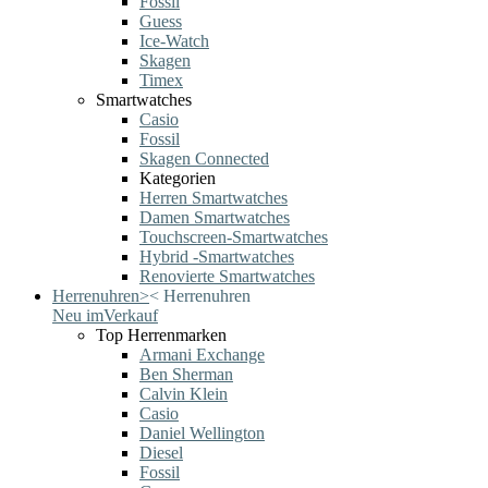
Fossil
Guess
Ice-Watch
Skagen
Timex
Smartwatches
Casio
Fossil
Skagen Connected
Kategorien
Herren Smartwatches
Damen Smartwatches
Touchscreen-Smartwatches
Hybrid -Smartwatches
Renovierte Smartwatches
Herrenuhren
>
<
Herrenuhren
Neu im
Verkauf
Top Herrenmarken
Armani Exchange
Ben Sherman
Calvin Klein
Casio
Daniel Wellington
Diesel
Fossil