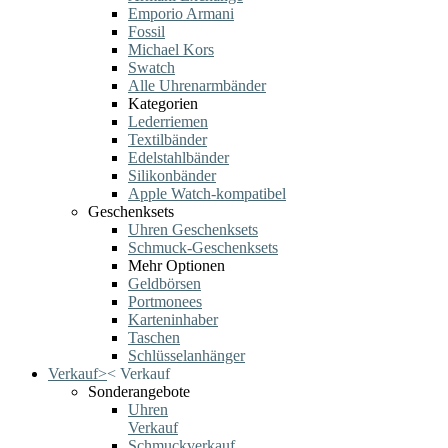
Emporio Armani
Fossil
Michael Kors
Swatch
Alle Uhrenarmbänder
Kategorien
Lederriemen
Textilbänder
Edelstahlbänder
Silikonbänder
Apple Watch-kompatibel
Geschenksets
Uhren Geschenksets
Schmuck-Geschenksets
Mehr Optionen
Geldbörsen
Portmonees
Karteninhaber
Taschen
Schlüsselanhänger
Verkauf
>
<
Verkauf
Sonderangebote
Uhren
Verkauf
Schmuckverkauf