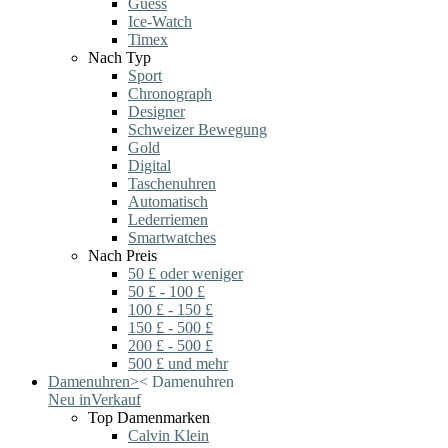
Guess
Ice-Watch
Timex
Nach Typ
Sport
Chronograph
Designer
Schweizer Bewegung
Gold
Digital
Taschenuhren
Automatisch
Lederriemen
Smartwatches
Nach Preis
50 £ oder weniger
50 £ - 100 £
100 £ - 150 £
150 £ - 500 £
200 £ - 500 £
500 £ und mehr
Damenuhren
>
<
Damenuhren
Neu in
Verkauf
Top Damenmarken
Calvin Klein