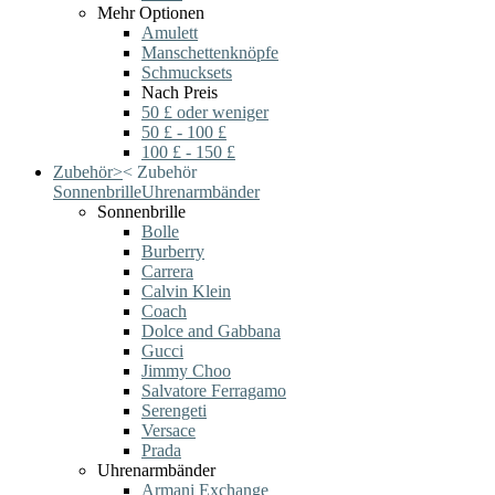
Mehr Optionen
Amulett
Manschettenknöpfe
Schmucksets
Nach Preis
50 £ oder weniger
50 £ - 100 £
100 £ - 150 £
Zubehör
>
<
Zubehör
Sonnenbrille
Uhrenarmbänder
Sonnenbrille
Bolle
Burberry
Carrera
Calvin Klein
Coach
Dolce and Gabbana
Gucci
Jimmy Choo
Salvatore Ferragamo
Serengeti
Versace
Prada
Uhrenarmbänder
Armani Exchange