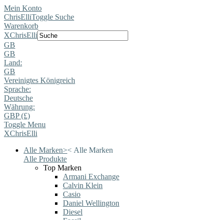
Mein Konto
ChrisElli
Toggle Suche
Warenkorb
X
ChrisElli
GB
GB
Land:
GB
Vereinigtes Königreich
Sprache:
Deutsche
Währung:
GBP (£)
Toggle Menu
X
ChrisElli
Alle Marken
>
<
Alle Marken
Alle Produkte
Top Marken
Armani Exchange
Calvin Klein
Casio
Daniel Wellington
Diesel