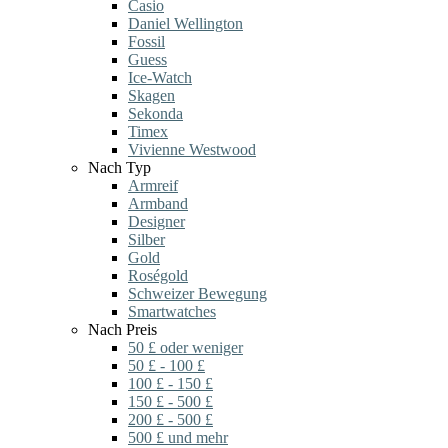
Casio
Daniel Wellington
Fossil
Guess
Ice-Watch
Skagen
Sekonda
Timex
Vivienne Westwood
Nach Typ
Armreif
Armband
Designer
Silber
Gold
Roségold
Schweizer Bewegung
Smartwatches
Nach Preis
50 £ oder weniger
50 £ - 100 £
100 £ - 150 £
150 £ - 500 £
200 £ - 500 £
500 £ und mehr