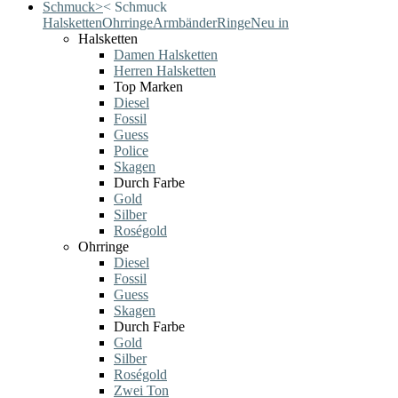
Schmuck
>
<
Schmuck
Halsketten
Ohrringe
Armbänder
Ringe
Neu in
Halsketten
Damen Halsketten
Herren Halsketten
Top Marken
Diesel
Fossil
Guess
Police
Skagen
Durch Farbe
Gold
Silber
Roségold
Ohrringe
Diesel
Fossil
Guess
Skagen
Durch Farbe
Gold
Silber
Roségold
Zwei Ton