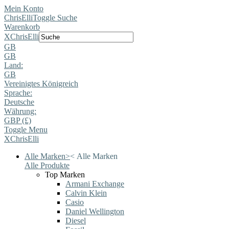
Mein Konto
ChrisElli
Toggle Suche
Warenkorb
X
ChrisElli
GB
GB
Land:
GB
Vereinigtes Königreich
Sprache:
Deutsche
Währung:
GBP (£)
Toggle Menu
X
ChrisElli
Alle Marken
>
<
Alle Marken
Alle Produkte
Top Marken
Armani Exchange
Calvin Klein
Casio
Daniel Wellington
Diesel