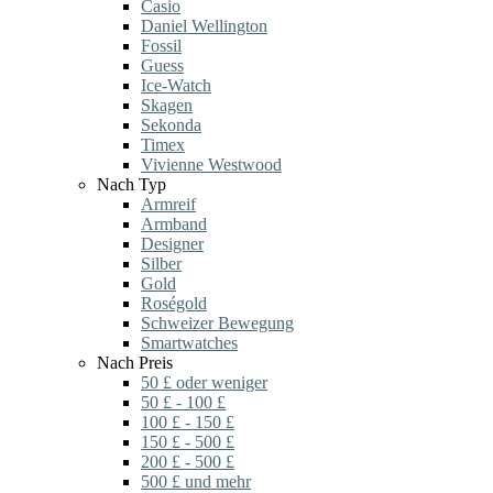
Casio
Daniel Wellington
Fossil
Guess
Ice-Watch
Skagen
Sekonda
Timex
Vivienne Westwood
Nach Typ
Armreif
Armband
Designer
Silber
Gold
Roségold
Schweizer Bewegung
Smartwatches
Nach Preis
50 £ oder weniger
50 £ - 100 £
100 £ - 150 £
150 £ - 500 £
200 £ - 500 £
500 £ und mehr