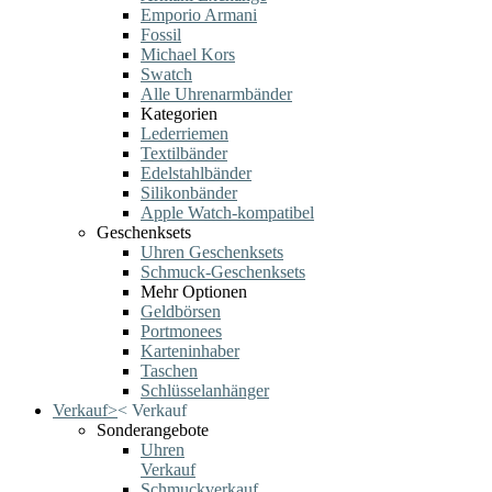
Emporio Armani
Fossil
Michael Kors
Swatch
Alle Uhrenarmbänder
Kategorien
Lederriemen
Textilbänder
Edelstahlbänder
Silikonbänder
Apple Watch-kompatibel
Geschenksets
Uhren Geschenksets
Schmuck-Geschenksets
Mehr Optionen
Geldbörsen
Portmonees
Karteninhaber
Taschen
Schlüsselanhänger
Verkauf
>
<
Verkauf
Sonderangebote
Uhren
Verkauf
Schmuckverkauf