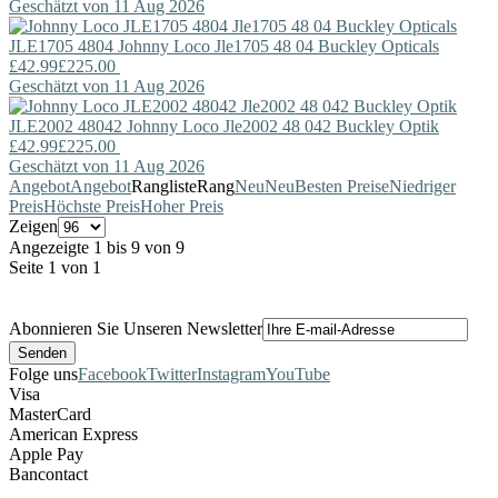
Geschätzt von 11 Aug 2026
JLE1705 4804
Johnny Loco
Jle1705 48 04 Buckley Opticals
£42.99
£225.00
Geschätzt von 11 Aug 2026
JLE2002 48042
Johnny Loco
Jle2002 48 042 Buckley Optik
£42.99
£225.00
Geschätzt von 11 Aug 2026
Angebot
Angebot
Rangliste
Rang
Neu
Neu
Besten Preise
Niedriger
Preis
Höchste Preis
Hoher Preis
Zeigen
Angezeigte 1 bis 9 von 9
Seite 1 von 1
Abonnieren Sie Unseren Newsletter
Folge uns
Facebook
Twitter
Instagram
YouTube
Visa
MasterCard
American Express
Apple Pay
Bancontact