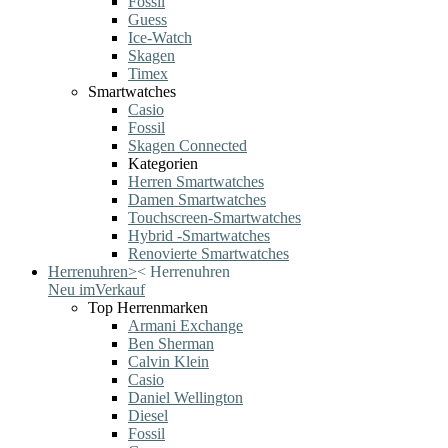
Fossil
Guess
Ice-Watch
Skagen
Timex
Smartwatches
Casio
Fossil
Skagen Connected
Kategorien
Herren Smartwatches
Damen Smartwatches
Touchscreen-Smartwatches
Hybrid -Smartwatches
Renovierte Smartwatches
Herrenuhren
>
<
Herrenuhren
Neu im
Verkauf
Top Herrenmarken
Armani Exchange
Ben Sherman
Calvin Klein
Casio
Daniel Wellington
Diesel
Fossil