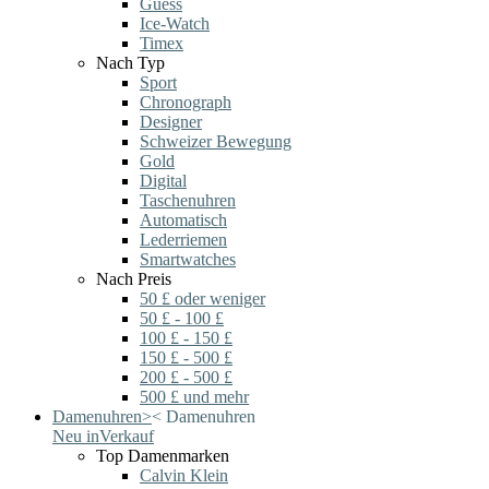
Guess
Ice-Watch
Timex
Nach Typ
Sport
Chronograph
Designer
Schweizer Bewegung
Gold
Digital
Taschenuhren
Automatisch
Lederriemen
Smartwatches
Nach Preis
50 £ oder weniger
50 £ - 100 £
100 £ - 150 £
150 £ - 500 £
200 £ - 500 £
500 £ und mehr
Damenuhren
>
<
Damenuhren
Neu in
Verkauf
Top Damenmarken
Calvin Klein