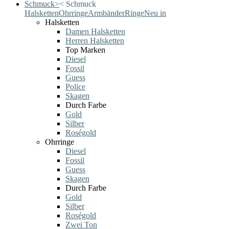
Schmuck
>
<
Schmuck
Halsketten
Ohrringe
Armbänder
Ringe
Neu in
Halsketten
Damen Halsketten
Herren Halsketten
Top Marken
Diesel
Fossil
Guess
Police
Skagen
Durch Farbe
Gold
Silber
Roségold
Ohrringe
Diesel
Fossil
Guess
Skagen
Durch Farbe
Gold
Silber
Roségold
Zwei Ton