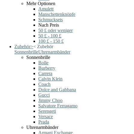
Mehr Optionen
Amulett
Manschettenknöpfe
Schmucksets
Nach Preis
50 £ oder weniger
50 £ - 100 £
100 £ - 150 £
Zubehör
>
<
Zubehör
Sonnenbrille
Uhrenarmbänder
Sonnenbrille
Bolle
Burberry
Carrera
Calvin Klein
Coach
Dolce and Gabbana
Gucci
Jimmy Choo
Salvatore Ferragamo
Serengeti
Versace
Prada
Uhrenarmbänder
Armani Exchange