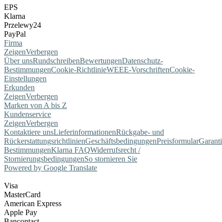
EPS
Klarna
Przelewy24
PayPal
Firma
Zeigen
Verbergen
Über uns
Rundschreiben
Bewertungen
Datenschutz-
Bestimmungen
Cookie-Richtlinie
WEEE-Vorschriften
Cookie-
Einstellungen
Erkunden
Zeigen
Verbergen
Marken von A bis Z
Kundenservice
Zeigen
Verbergen
Kontaktiere uns
Lieferinformationen
Rückgabe- und
Rückerstattungsrichtlinien
Geschäftsbedingungen
Preisformular
Garant
Bestimmungen
Klarna FAQ
Widerrufsrecht /
Stornierungsbedingungen
So stornieren Sie
Powered by Google Translate
Visa
MasterCard
American Express
Apple Pay
Bancontact