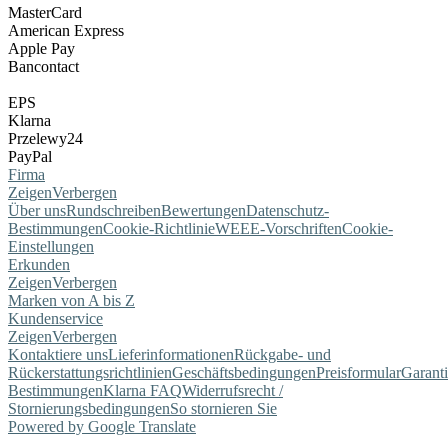
MasterCard
American Express
Apple Pay
Bancontact
EPS
Klarna
Przelewy24
PayPal
Firma
Zeigen
Verbergen
Über uns
Rundschreiben
Bewertungen
Datenschutz-
Bestimmungen
Cookie-Richtlinie
WEEE-Vorschriften
Cookie-
Einstellungen
Erkunden
Zeigen
Verbergen
Marken von A bis Z
Kundenservice
Zeigen
Verbergen
Kontaktiere uns
Lieferinformationen
Rückgabe- und
Rückerstattungsrichtlinien
Geschäftsbedingungen
Preisformular
Garant
Bestimmungen
Klarna FAQ
Widerrufsrecht /
Stornierungsbedingungen
So stornieren Sie
Powered by Google Translate