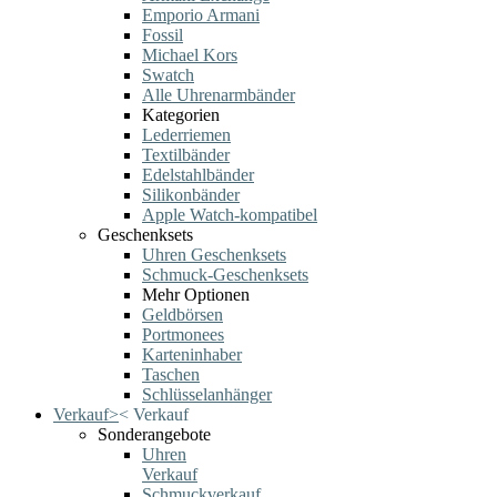
Emporio Armani
Fossil
Michael Kors
Swatch
Alle Uhrenarmbänder
Kategorien
Lederriemen
Textilbänder
Edelstahlbänder
Silikonbänder
Apple Watch-kompatibel
Geschenksets
Uhren Geschenksets
Schmuck-Geschenksets
Mehr Optionen
Geldbörsen
Portmonees
Karteninhaber
Taschen
Schlüsselanhänger
Verkauf
>
<
Verkauf
Sonderangebote
Uhren
Verkauf
Schmuckverkauf