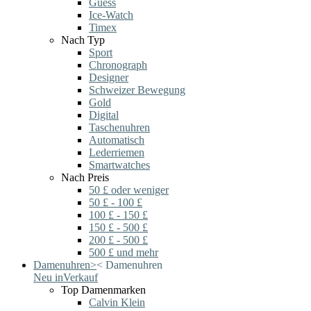
Guess
Ice-Watch
Timex
Nach Typ
Sport
Chronograph
Designer
Schweizer Bewegung
Gold
Digital
Taschenuhren
Automatisch
Lederriemen
Smartwatches
Nach Preis
50 £ oder weniger
50 £ - 100 £
100 £ - 150 £
150 £ - 500 £
200 £ - 500 £
500 £ und mehr
Damenuhren
>
<
Damenuhren
Neu in
Verkauf
Top Damenmarken
Calvin Klein