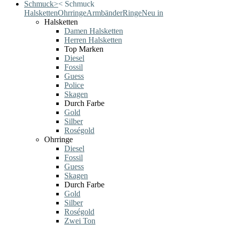
Schmuck
>
<
Schmuck
Halsketten
Ohrringe
Armbänder
Ringe
Neu in
Halsketten
Damen Halsketten
Herren Halsketten
Top Marken
Diesel
Fossil
Guess
Police
Skagen
Durch Farbe
Gold
Silber
Roségold
Ohrringe
Diesel
Fossil
Guess
Skagen
Durch Farbe
Gold
Silber
Roségold
Zwei Ton