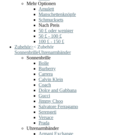
Mehr Optionen
Amulett
Manschettenknöpfe
Schmucksets
Nach Preis
50 £ oder weniger
50 £ - 100 £
100 £ - 150 £
Zubehör
>
<
Zubehör
Sonnenbrille
Uhrenarmbänder
Sonnenbrille
Bolle
Burberry
Carrera
Calvin Klein
Coach
Dolce and Gabbana
Gucci
Jimmy Choo
Salvatore Ferragamo
Serengeti
Versace
Prada
Uhrenarmbänder
Armani Exchange