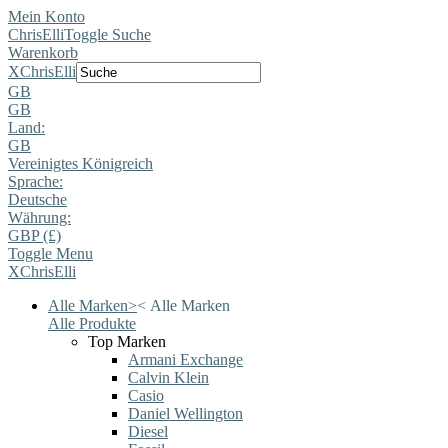
Mein Konto
ChrisElli
Toggle Suche
Warenkorb
X
ChrisElli
GB
GB
Land:
GB
Vereinigtes Königreich
Sprache:
Deutsche
Währung:
GBP (£)
Toggle Menu
X
ChrisElli
Alle Marken
>
<
Alle Marken
Alle Produkte
Top Marken
Armani Exchange
Calvin Klein
Casio
Daniel Wellington
Diesel