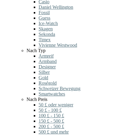
Casio
Daniel Wellington
Fossil
Guess
Ice-Watch
Skagen
Sekonda
Timex
Vivienne Westwood
Nach Typ
Armreif
Armband
Designer
Silber
Gold
Roségold
Schweizer Bewegung
Smartwatches
Nach Preis
50 £ oder weniger
50 £ - 100 £
100 £ - 150 £
150 £ - 500 £
200 £ - 500 £
500 £ und mehr