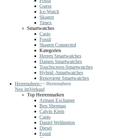
Fossil
Guess
Ice-Watch
Skagen
Timex
Smartwatches
Casio
Fossil
Skagen Connected
Kategorien
Herren Smartwatches
Damen Smartwatches
Touchscreen-Smartwatches
Hybrid -Smartwatches
Renovierte Smartwatches
Herrenuhren
>
<
Herrenuhren
Neu im
Verkauf
Top Herrenmarken
Armani Exchange
Ben Sherman
Calvin Klein
Casio
Daniel Wellington
Diesel
Fossil