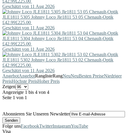
£42.99
£225.00
Geschätzt von 11 Aug 2026
JLE1811 5305
Johnny Loco
Jle1811 53 05 Chenault-Optik
£42.99
£225.00
Geschätzt von 11 Aug 2026
JLE1811 5304
Johnny Loco
Jle1811 53 04 Chenault-Optik
£42.99
£225.00
Geschätzt von 11 Aug 2026
JLE1811 5302
Johnny Loco
Jle1811 53 02 Chenault-Optik
£42.99
£225.00
Geschätzt von 11 Aug 2026
Angebot
Angebot
Rangliste
Rang
Neu
Neu
Besten Preise
Niedriger
Preis
Höchste Preis
Hoher Preis
Zeigen
Angezeigte 1 bis 4 von 4
Seite 1 von 1
Abonnieren Sie Unseren Newsletter
Folge uns
Facebook
Twitter
Instagram
YouTube
Visa