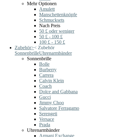
Mehr Optionen
Amulett
Manschettenknöpfe
Schmucksets
Nach Preis
50 £ oder weniger
50 £ - 100 £
100 £ - 150 £
Zubehör
>
<
Zubehör
Sonnenbrille
Uhrenarmbänder
Sonnenbrille
Bolle
Burberry
Carrera
Calvin Klein
Coach
Dolce and Gabbana
Gucci
Jimmy Choo
Salvatore Ferragamo
Serengeti
Versace
Prada
Uhrenarmbänder
Armani Exchange