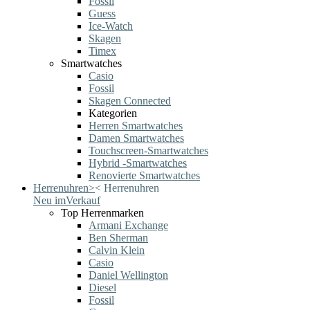
Fossil
Guess
Ice-Watch
Skagen
Timex
Smartwatches
Casio
Fossil
Skagen Connected
Kategorien
Herren Smartwatches
Damen Smartwatches
Touchscreen-Smartwatches
Hybrid -Smartwatches
Renovierte Smartwatches
Herrenuhren
>
<
Herrenuhren
Neu im
Verkauf
Top Herrenmarken
Armani Exchange
Ben Sherman
Calvin Klein
Casio
Daniel Wellington
Diesel
Fossil