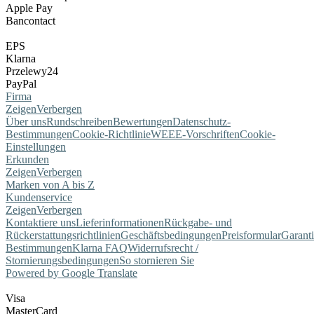
Apple Pay
Bancontact
EPS
Klarna
Przelewy24
PayPal
Firma
Zeigen
Verbergen
Über uns
Rundschreiben
Bewertungen
Datenschutz-
Bestimmungen
Cookie-Richtlinie
WEEE-Vorschriften
Cookie-
Einstellungen
Erkunden
Zeigen
Verbergen
Marken von A bis Z
Kundenservice
Zeigen
Verbergen
Kontaktiere uns
Lieferinformationen
Rückgabe- und
Rückerstattungsrichtlinien
Geschäftsbedingungen
Preisformular
Garant
Bestimmungen
Klarna FAQ
Widerrufsrecht /
Stornierungsbedingungen
So stornieren Sie
Powered by Google Translate
Visa
MasterCard