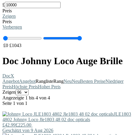
£
Preis
Zeigen
Preis
Verbergen
£
0
£
1043
Doc Johnny Loco Auge Brille
Doc
X
Angebot
Angebot
Rangliste
Rang
Neu
Neu
Besten Preise
Niedriger
Preis
Höchste Preis
Hoher Preis
Zeigen
Angezeigte 1 bis 4 von 4
Seite 1 von 1
JLE1803
4802
Johnny Loco
Jle1803 48 02 doc opticals
£42.99
£225.00
Geschätzt von 9 Aug 2026