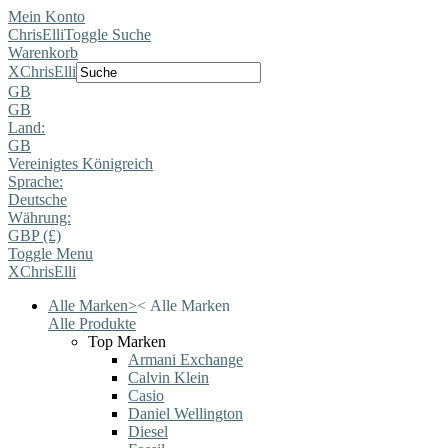
Mein Konto
ChrisElli
Toggle Suche
Warenkorb
X
ChrisElli
GB
GB
Land:
GB
Vereinigtes Königreich
Sprache:
Deutsche
Währung:
GBP (£)
Toggle Menu
X
ChrisElli
Alle Marken
>
<
Alle Marken
Alle Produkte
Top Marken
Armani Exchange
Calvin Klein
Casio
Daniel Wellington
Diesel