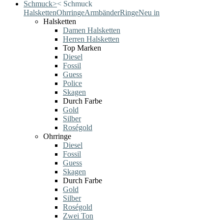
Schmuck
>
<
Schmuck
Halsketten
Ohrringe
Armbänder
Ringe
Neu in
Halsketten
Damen Halsketten
Herren Halsketten
Top Marken
Diesel
Fossil
Guess
Police
Skagen
Durch Farbe
Gold
Silber
Roségold
Ohrringe
Diesel
Fossil
Guess
Skagen
Durch Farbe
Gold
Silber
Roségold
Zwei Ton