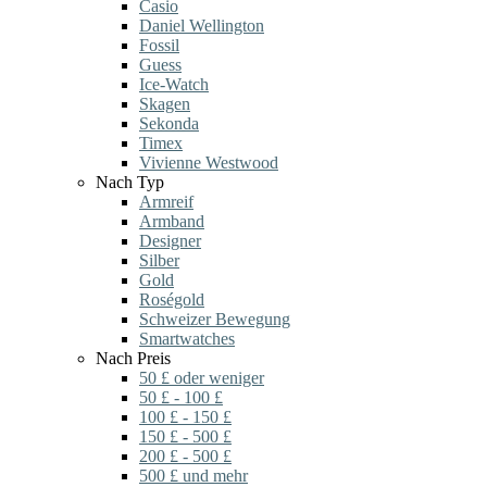
Casio
Daniel Wellington
Fossil
Guess
Ice-Watch
Skagen
Sekonda
Timex
Vivienne Westwood
Nach Typ
Armreif
Armband
Designer
Silber
Gold
Roségold
Schweizer Bewegung
Smartwatches
Nach Preis
50 £ oder weniger
50 £ - 100 £
100 £ - 150 £
150 £ - 500 £
200 £ - 500 £
500 £ und mehr