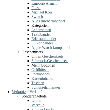
Emporio Armani
Fossil
Michael Kors
Swatch
Alle Uhrenarmbänder
Kategorien
Lederriemen
Textilbänder
Edelstahlbänder
Silikonbänder
Apple Watch-kompatibel
Geschenksets
Uhren Geschenksets
Schmuck-Geschenksets
Mehr Optionen
Geldbörsen
Portmonees
Karteninhaber
Taschen
Schlüsselanhänger
Verkauf
>
<
Verkauf
Sonderangebote
Uhren
Verkauf
Schmuckverkauf