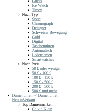
Guess
Ice-Watch
Timex
Nach Typ
Sport
Chronograph
Designer
Schweizer Bewegung
Gold
Digital
Taschenuhren
Automatisch
Lederriemen
Smartwatches
Nach Preis
50 £ oder weniger
50 £ - 100 £
100 £ - 150 £
150 £ - 500 £
200 £ - 500 £
500 £ und mehr
Damenuhren
>
<
Damenuhren
Neu in
Verkauf
Top Damenmarken
Calvin Klein