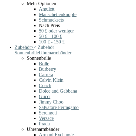
Mehr Optionen
Amulett
Manschettenknöpfe
Schmucksets
Nach Preis
50 £ oder weniger
50 £ - 100 £
100 £ - 150 £
Zubehör
>
<
Zubehör
Sonnenbrille
Uhrenarmbänder
Sonnenbrille
Bolle
Burberry
Carrera
Calvin Klein
Coach
Dolce and Gabbana
Gucci
Jimmy Choo
Salvatore Ferragamo
Serengeti
Versace
Prada
Uhrenarmbänder
Armani Exchange