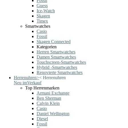
Fossil
Guess
Ice-Watch
Skagen
Timex
Smartwatches
Casio
Fossil
Skagen Connected
Kategorien
Herren Smartwatches
Damen Smartwatches
Touchscreen-Smartwatches
Hybrid -Smartwatches
Renovierte Smartwatches
Herrenuhren
>
<
Herrenuhren
Neu im
Verkauf
Top Herrenmarken
Armani Exchange
Ben Sherman
Calvin Klein
Casio
Daniel Wellington
Diesel
Fossil