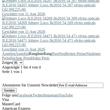
JLE2016 54207
Johnny Loco
Jle2016 54 207 elvira opticals
£42.99
£225.00
Geschätzt von 11 Aug 2026
JLE2016 54269
Johnny Loco
Jle2016 54 269 elvira opticals
£42.99
£225.00
Geschätzt von 11 Aug 2026
JLE2016 54471
Johnny Loco
Jle2016 54 471 elvira opticals
£42.99
£225.00
Geschätzt von 11 Aug 2026
Angebot
Angebot
Rangliste
Rang
Neu
Neu
Besten Preise
Niedriger
Preis
Höchste Preis
Hoher Preis
Zeigen
Angezeigte 1 bis 4 von 4
Seite 1 von 1
Abonnieren Sie Unseren Newsletter
Folge uns
Facebook
Twitter
Instagram
YouTube
Visa
MasterCard
American Express