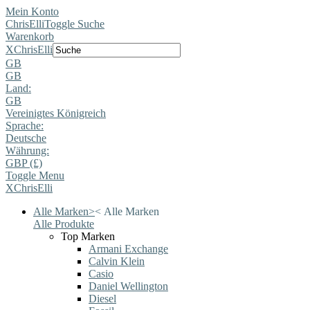
Mein Konto
ChrisElli
Toggle Suche
Warenkorb
X
ChrisElli
GB
GB
Land:
GB
Vereinigtes Königreich
Sprache:
Deutsche
Währung:
GBP (£)
Toggle Menu
X
ChrisElli
Alle Marken
>
<
Alle Marken
Alle Produkte
Top Marken
Armani Exchange
Calvin Klein
Casio
Daniel Wellington
Diesel