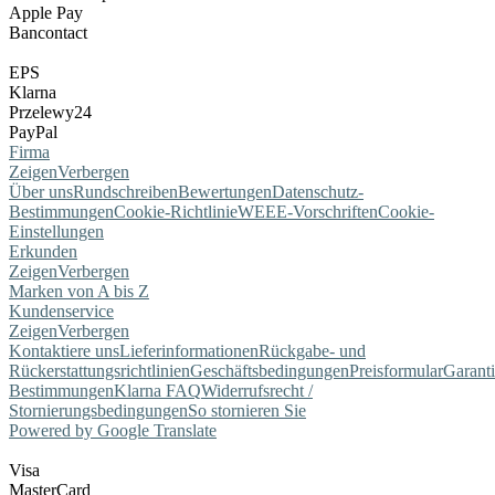
Apple Pay
Bancontact
EPS
Klarna
Przelewy24
PayPal
Firma
Zeigen
Verbergen
Über uns
Rundschreiben
Bewertungen
Datenschutz-
Bestimmungen
Cookie-Richtlinie
WEEE-Vorschriften
Cookie-
Einstellungen
Erkunden
Zeigen
Verbergen
Marken von A bis Z
Kundenservice
Zeigen
Verbergen
Kontaktiere uns
Lieferinformationen
Rückgabe- und
Rückerstattungsrichtlinien
Geschäftsbedingungen
Preisformular
Garant
Bestimmungen
Klarna FAQ
Widerrufsrecht /
Stornierungsbedingungen
So stornieren Sie
Powered by Google Translate
Visa
MasterCard