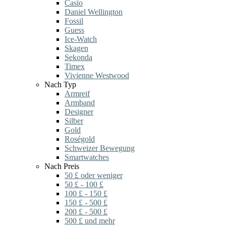
Casio
Daniel Wellington
Fossil
Guess
Ice-Watch
Skagen
Sekonda
Timex
Vivienne Westwood
Nach Typ
Armreif
Armband
Designer
Silber
Gold
Roségold
Schweizer Bewegung
Smartwatches
Nach Preis
50 £ oder weniger
50 £ - 100 £
100 £ - 150 £
150 £ - 500 £
200 £ - 500 £
500 £ und mehr