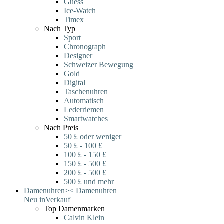
Guess
Ice-Watch
Timex
Nach Typ
Sport
Chronograph
Designer
Schweizer Bewegung
Gold
Digital
Taschenuhren
Automatisch
Lederriemen
Smartwatches
Nach Preis
50 £ oder weniger
50 £ - 100 £
100 £ - 150 £
150 £ - 500 £
200 £ - 500 £
500 £ und mehr
Damenuhren
>
<
Damenuhren
Neu in
Verkauf
Top Damenmarken
Calvin Klein