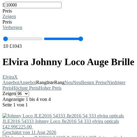
£
Preis
Zeigen
Preis
Verbergen
£
0
£
1043
Elvira Johnny Loco Auge Brille
Elvira
X
Angebot
Angebot
Rangliste
Rang
Neu
Neu
Besten Preise
Niedriger
Preis
Höchste Preis
Hoher Preis
Zeigen
Angezeigte 1 bis 4 von 4
Seite 1 von 1
JLE2016 54333
Johnny Loco
Jle2016 54 333 elvira opticals
£42.99
£225.00
Geschätzt von 11 Aug 2026