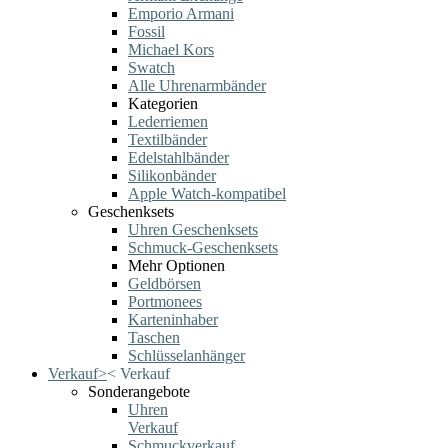
Emporio Armani
Fossil
Michael Kors
Swatch
Alle Uhrenarmbänder
Kategorien
Lederriemen
Textilbänder
Edelstahlbänder
Silikonbänder
Apple Watch-kompatibel
Geschenksets
Uhren Geschenksets
Schmuck-Geschenksets
Mehr Optionen
Geldbörsen
Portmonees
Karteninhaber
Taschen
Schlüsselanhänger
Verkauf
>
<
Verkauf
Sonderangebote
Uhren
Verkauf
Schmuckverkauf