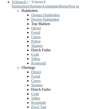
Schmuck
>
<
Schmuck
Halsketten
Ohrringe
Armbänder
Ringe
Neu in
Halsketten
Damen Halsketten
Herren Halsketten
Top Marken
Diesel
Fossil
Guess
Police
Skagen
Durch Farbe
Gold
Silber
Roségold
Ohrringe
Diesel
Fossil
Guess
Skagen
Durch Farbe
Gold
Silber
Roségold
Zwei Ton