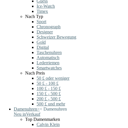
Guess
Ice-Watch
Timex
Nach Typ
Sport
Chronograph
Designer
Schweizer Bewegung
Gold
Digital
Taschenuhren
Automatisch
Lederriemen
Smartwatches
Nach Preis
50 £ oder weniger
50 £ - 100 £
100 £ - 150 £
150 £ - 500 £
200 £ - 500 £
500 £ und mehr
Damenuhren
>
<
Damenuhren
Neu in
Verkauf
Top Damenmarken
Calvin Klein