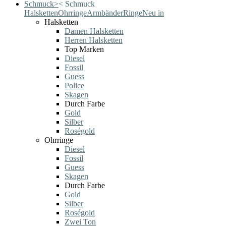
Schmuck
>
<
Schmuck
Halsketten
Ohrringe
Armbänder
Ringe
Neu in
Halsketten
Damen Halsketten
Herren Halsketten
Top Marken
Diesel
Fossil
Guess
Police
Skagen
Durch Farbe
Gold
Silber
Roségold
Ohrringe
Diesel
Fossil
Guess
Skagen
Durch Farbe
Gold
Silber
Roségold
Zwei Ton