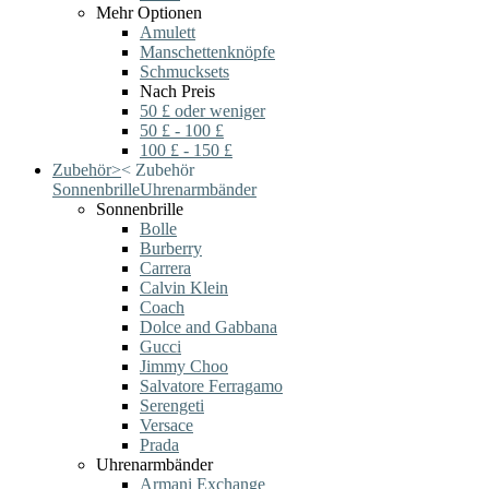
Mehr Optionen
Amulett
Manschettenknöpfe
Schmucksets
Nach Preis
50 £ oder weniger
50 £ - 100 £
100 £ - 150 £
Zubehör
>
<
Zubehör
Sonnenbrille
Uhrenarmbänder
Sonnenbrille
Bolle
Burberry
Carrera
Calvin Klein
Coach
Dolce and Gabbana
Gucci
Jimmy Choo
Salvatore Ferragamo
Serengeti
Versace
Prada
Uhrenarmbänder
Armani Exchange