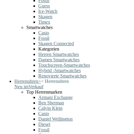
Fossil
Guess
Ice-Watch
Skagen
Timex
Smartwatches
Casio
Fossil
Skagen Connected
Kategorien
Herren Smartwatches
Damen Smartwatches
Touchscreen-Smartwatches
Hybrid -Smartwatches
Renovierte Smartwatches
Herrenuhren
>
<
Herrenuhren
Neu im
Verkauf
Top Herrenmarken
Armani Exchange
Ben Sherman
Calvin Klein
Casio
Daniel Wellington
Diesel
Fossil