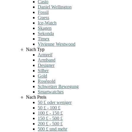
Casio
Daniel Wellington
Fossil
Guess
Ice-Watch
Skagen
Sekonda
Timex
Vivienne Westwood
Nach Typ
Armreif
Armband
Designer
Silber
Gold
Roségold
Schweizer Bewegung
Smartwatches
Nach Preis
50 £ oder weniger
50 £ - 100 £
100 £ - 150 £
150 £ - 500 £
200 £ - 500 £
500 £ und mehr