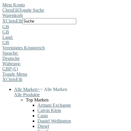
Mein Konto
ChrisElli
Toggle Suche
Warenkorb
X
ChrisElli
GB
GB
Land:
GB
Vereinigtes Königreich
Sprache:
Deutsche
Währung:
GBP (£)
Toggle Menu
X
ChrisElli
Alle Marken
>
<
Alle Marken
Alle Produkte
Top Marken
Armani Exchange
Calvin Klein
Casio
Daniel Wellington
Diesel