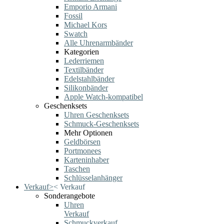
Emporio Armani
Fossil
Michael Kors
Swatch
Alle Uhrenarmbänder
Kategorien
Lederriemen
Textilbänder
Edelstahlbänder
Silikonbänder
Apple Watch-kompatibel
Geschenksets
Uhren Geschenksets
Schmuck-Geschenksets
Mehr Optionen
Geldbörsen
Portmonees
Karteninhaber
Taschen
Schlüsselanhänger
Verkauf
>
<
Verkauf
Sonderangebote
Uhren
Verkauf
Schmuckverkauf