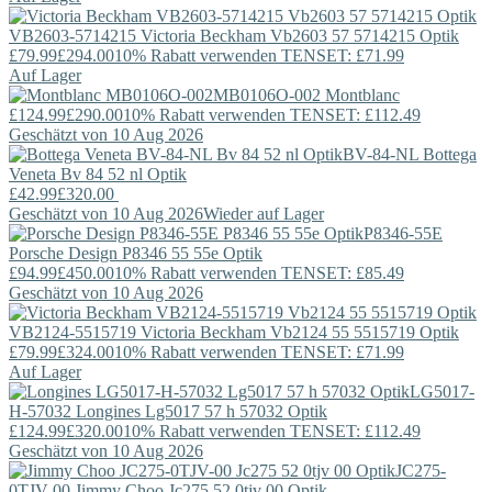
VB2603-5714215
Victoria Beckham
Vb2603 57 5714215 Optik
£79.99
£294.00
10% Rabatt verwenden TENSET: £71.99
Auf Lager
MB0106O-002
Montblanc
£124.99
£290.00
10% Rabatt verwenden TENSET: £112.49
Geschätzt von 10 Aug 2026
BV-84-NL
Bottega
Veneta
Bv 84 52 nl Optik
£42.99
£320.00
Geschätzt von 10 Aug 2026
Wieder auf Lager
P8346-55E
Porsche Design
P8346 55 55e Optik
£94.99
£450.00
10% Rabatt verwenden TENSET: £85.49
Geschätzt von 10 Aug 2026
VB2124-5515719
Victoria Beckham
Vb2124 55 5515719 Optik
£79.99
£324.00
10% Rabatt verwenden TENSET: £71.99
Auf Lager
LG5017-
H-57032
Longines
Lg5017 57 h 57032 Optik
£124.99
£320.00
10% Rabatt verwenden TENSET: £112.49
Geschätzt von 10 Aug 2026
JC275-
0TJV-00
Jimmy Choo
Jc275 52 0tjv 00 Optik