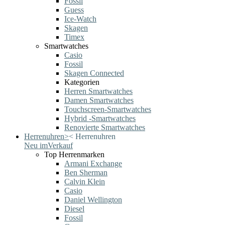
Fossil
Guess
Ice-Watch
Skagen
Timex
Smartwatches
Casio
Fossil
Skagen Connected
Kategorien
Herren Smartwatches
Damen Smartwatches
Touchscreen-Smartwatches
Hybrid -Smartwatches
Renovierte Smartwatches
Herrenuhren
>
<
Herrenuhren
Neu im
Verkauf
Top Herrenmarken
Armani Exchange
Ben Sherman
Calvin Klein
Casio
Daniel Wellington
Diesel
Fossil