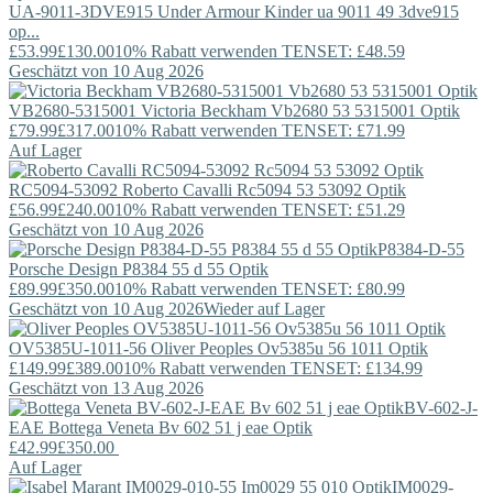
UA-9011-3DVE915
Under Armour
Kinder ua 9011 49 3dve915
op...
£53.99
£130.00
10% Rabatt verwenden TENSET: £48.59
Geschätzt von 10 Aug 2026
VB2680-5315001
Victoria Beckham
Vb2680 53 5315001 Optik
£79.99
£317.00
10% Rabatt verwenden TENSET: £71.99
Auf Lager
RC5094-53092
Roberto Cavalli
Rc5094 53 53092 Optik
£56.99
£240.00
10% Rabatt verwenden TENSET: £51.29
Geschätzt von 10 Aug 2026
P8384-D-55
Porsche Design
P8384 55 d 55 Optik
£89.99
£350.00
10% Rabatt verwenden TENSET: £80.99
Geschätzt von 10 Aug 2026
Wieder auf Lager
OV5385U-1011-56
Oliver Peoples
Ov5385u 56 1011 Optik
£149.99
£389.00
10% Rabatt verwenden TENSET: £134.99
Geschätzt von 13 Aug 2026
BV-602-J-
EAE
Bottega Veneta
Bv 602 51 j eae Optik
£42.99
£350.00
Auf Lager
IM0029-