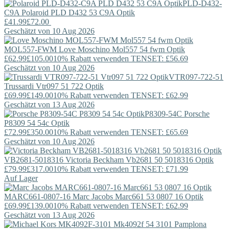
PLD-D432-
C9A
Polaroid
PLD D432 53 C9A Optik
£41.99
£72.00
Geschätzt von 10 Aug 2026
MOL557-FWM
Love Moschino
Mol557 54 fwm Optik
£62.99
£105.00
10% Rabatt verwenden TENSET: £56.69
Geschätzt von 10 Aug 2026
VTR097-722-51
Trussardi
Vtr097 51 722 Optik
£69.99
£149.00
10% Rabatt verwenden TENSET: £62.99
Geschätzt von 13 Aug 2026
P8309-54C
Porsche
P8309 54 54c Optik
£72.99
£350.00
10% Rabatt verwenden TENSET: £65.69
Geschätzt von 10 Aug 2026
VB2681-5018316
Victoria Beckham
Vb2681 50 5018316 Optik
£79.99
£317.00
10% Rabatt verwenden TENSET: £71.99
Auf Lager
MARC661-0807-16
Marc Jacobs
Marc661 53 0807 16 Optik
£69.99
£139.00
10% Rabatt verwenden TENSET: £62.99
Geschätzt von 13 Aug 2026