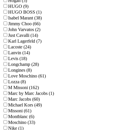
Hogan (5)
HUGO (9)
HUGO BOSS (1)
Isabel Marant (38)
Jimmy Choo (66)
John Varvatos (2)
Just Cavalli (14)
Karl Lagerfeld (7)
Lacoste (24)
Lanvin (14)
Levis (18)
Longchamp (28)
Longines (8)
Love Moschino (61)
Lozza (8)
M Missoni (162)
Marc by Marc Jacobs (1)
Marc Jacobs (60)
Michael Kors (49)
Missoni (61)
Montblanc (6)
Moschino (33)
Nike (1)