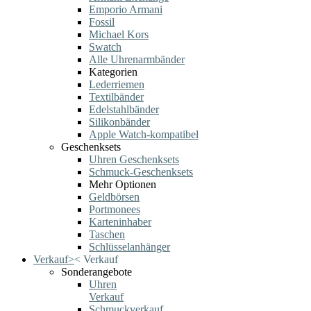
Emporio Armani
Fossil
Michael Kors
Swatch
Alle Uhrenarmbänder
Kategorien
Lederriemen
Textilbänder
Edelstahlbänder
Silikonbänder
Apple Watch-kompatibel
Geschenksets
Uhren Geschenksets
Schmuck-Geschenksets
Mehr Optionen
Geldbörsen
Portmonees
Karteninhaber
Taschen
Schlüsselanhänger
Verkauf
>
<
Verkauf
Sonderangebote
Uhren
Verkauf
Schmuckverkauf