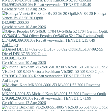
RNB3010-ECJ-52
Rag & Bone
Rnb3010 52 ecj opticals
£54.99
£249.00
10% Rabatt verwenden TENSET: £49.49
Geschätzt von 13 Aug 2026
BV-83-20
Bottega
Veneta
Bv 83 56 20 Optik
£42.99
£1,000.00
Geschätzt von 10 Aug 2026
OV5463U-1704
Oliver Peoples
Ov5463u 52 1704 Gwinn-Optik
£174.99
£389.00
10% Rabatt verwenden TENSET: £157.49
Auf Lager
DL5137-092-55
Diesel
Dl5137 55 092 Optik
£39.99
£145.00
Geschätzt von 10 Aug 2026
VB2681-5018230
Victoria Beckham
Vb2681 50 5018230 Optik
£79.99
£317.00
10% Rabatt verwenden TENSET: £71.99
Auf Lager
MK8001-3001-53
Michael Kors
Mk8001 53 3001 Ravenna Optik
£79.99
£209.00
10% Rabatt verwenden TENSET: £71.99
Geschätzt von 13 Aug 2026