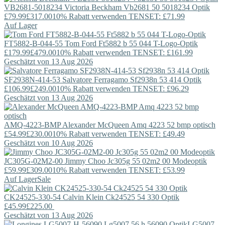
VB2681-5018234
Victoria Beckham
Vb2681 50 5018234 Optik
£79.99
£317.00
10% Rabatt verwenden TENSET: £71.99
Auf Lager
FT5882-B-044-55
Tom Ford
Ft5882 b 55 044 T-Logo-Optik
£179.99
£479.00
10% Rabatt verwenden TENSET: £161.99
Geschätzt von 13 Aug 2026
SF2938N-414-53
Salvatore Ferragamo
Sf2938n 53 414 Optik
£106.99
£249.00
10% Rabatt verwenden TENSET: £96.29
Geschätzt von 13 Aug 2026
AMQ-4223-BMP
Alexander McQueen
Amq 4223 52 bmp optisch
£54.99
£230.00
10% Rabatt verwenden TENSET: £49.49
Geschätzt von 10 Aug 2026
JC305G-02M2-00
Jimmy Choo
Jc305g 55 02m2 00 Modeoptik
£59.99
£309.00
10% Rabatt verwenden TENSET: £53.99
Auf Lager
Sale
CK24525-330-54
Calvin Klein
Ck24525 54 330 Optik
£45.99
£225.00
Geschätzt von 13 Aug 2026
LG5007-