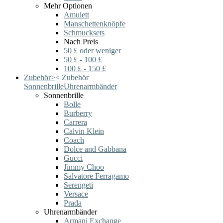
Mehr Optionen
Amulett
Manschettenknöpfe
Schmucksets
Nach Preis
50 £ oder weniger
50 £ - 100 £
100 £ - 150 £
Zubehör
>
<
Zubehör
Sonnenbrille
Uhrenarmbänder
Sonnenbrille
Bolle
Burberry
Carrera
Calvin Klein
Coach
Dolce and Gabbana
Gucci
Jimmy Choo
Salvatore Ferragamo
Serengeti
Versace
Prada
Uhrenarmbänder
Armani Exchange