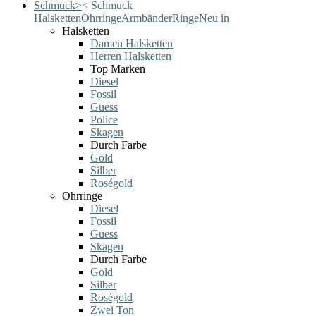
Schmuck
>
<
Schmuck
Halsketten
Ohrringe
Armbänder
Ringe
Neu in
Halsketten
Damen Halsketten
Herren Halsketten
Top Marken
Diesel
Fossil
Guess
Police
Skagen
Durch Farbe
Gold
Silber
Roségold
Ohrringe
Diesel
Fossil
Guess
Skagen
Durch Farbe
Gold
Silber
Roségold
Zwei Ton