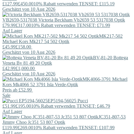
£127.99
£450.00
10% Rabatt verwenden TENSET: £115.19
Geschätzt von 10 Aug 2026
VB2659-5317038
Victoria Beckham
Vb2659 53 5317038 Optik
£79.99
£317.00
10% Rabatt verwenden TENSET: £71.99
Auf Lager
MK217-502
Michael Kors
Mk217 54 502 Optik
£45.99
£158.00
Geschätzt von 10 Aug 2026
BV-81-20
Bottega
Veneta
Bv 81 49 20 Optik
£42.99
£1,000.00
Geschätzt von 10 Aug 2026
MK4066-3791
Michael
Kors
Mk4066 52 3791 Isla Verde-Optik
Preis ab
£52.99
Sale
EP5194-56025
Pucci
£51.99
£195.00
10% Rabatt verwenden TENSET: £46.79
Auf Lager
JC351-807-53
Jimmy Choo
Jc351 53 807 Optik
£119.99
£269.00
10% Rabatt verwenden TENSET: £107.99
Auf Lager