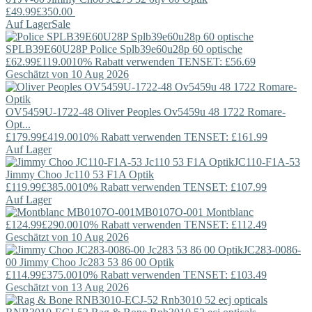
£49.99
£350.00
Auf Lager
Sale
SPLB39E60U28P
Police
Splb39e60u28p 60 optische
£62.99
£119.00
10% Rabatt verwenden TENSET: £56.69
Geschätzt von 10 Aug 2026
OV5459U-1722-48
Oliver Peoples
Ov5459u 48 1722 Romare-
Opt...
£179.99
£419.00
10% Rabatt verwenden TENSET: £161.99
Auf Lager
JC110-F1A-53
Jimmy Choo
Jc110 53 F1A Optik
£119.99
£385.00
10% Rabatt verwenden TENSET: £107.99
Auf Lager
MB0107O-001
Montblanc
£124.99
£290.00
10% Rabatt verwenden TENSET: £112.49
Geschätzt von 10 Aug 2026
JC283-0086-
00
Jimmy Choo
Jc283 53 86 00 Optik
£114.99
£375.00
10% Rabatt verwenden TENSET: £103.49
Geschätzt von 13 Aug 2026