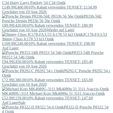
C34
Harry Larys
Patrioty 54 C34 Optik
£149.99
£400.00
10% Rabatt verwenden TENSET: £134.99
Geschätzt von 10 Aug 2026
P8336-56E
Porsche Design
P8336 56 56e Optik
£89.99
£420.00
10% Rabatt verwenden TENSET: £80.99
Geschätzt von 10 Aug 2026
Wieder auf Lager
JC178-FA3-53
Jimmy Choo
Jc178 53 fa3 Optik
£109.99
£249.00
10% Rabatt verwenden TENSET: £98.99
Auf Lager
P8353-54B
Porsche
P8353 54 54b Optik
£94.99
£450.00
10% Rabatt verwenden TENSET: £85.49
Geschätzt von 10 Aug 2026
P8292-C
Porsche
P8292 54 c
Optik
£72.99
£380.00
10% Rabatt verwenden TENSET: £65.69
Geschätzt von 10 Aug 2026
MK4089U-3111
Michael Kors
Mk4089u 51 3111 Ajaccio-Optik
£52.99
£159.00
10% Rabatt verwenden TENSET: £47.69
Auf Lager
Sale
P8322-D
Porsche
P8322 54
d Optik