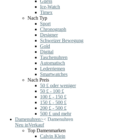
Guess
Ice-Watch
Timex
Nach Typ
Sport
Chronograph
Designer
Schweizer Bewegung
Gold
Digital
Taschenuhren
Automatisch
Lederriemen
Smartwatches
Nach Preis
50 £ oder weniger
50 £ - 100 £
100 £ - 150 £
150 £ - 500 £
200 £ - 500 £
500 £ und mehr
Damenuhren
>
<
Damenuhren
Neu in
Verkauf
Top Damenmarken
Calvin Klein