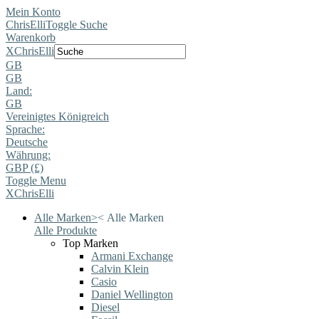
Mein Konto
ChrisElli
Toggle Suche
Warenkorb
X
ChrisElli
GB
GB
Land:
GB
Vereinigtes Königreich
Sprache:
Deutsche
Währung:
GBP (£)
Toggle Menu
X
ChrisElli
Alle Marken
>
<
Alle Marken
Alle Produkte
Top Marken
Armani Exchange
Calvin Klein
Casio
Daniel Wellington
Diesel