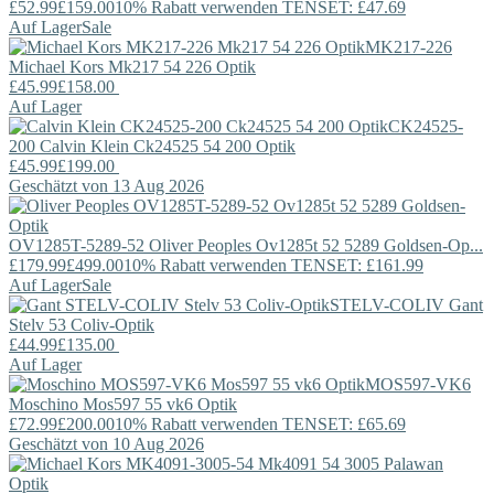
£52.99
£159.00
10% Rabatt verwenden TENSET: £47.69
Auf Lager
Sale
MK217-226
Michael Kors
Mk217 54 226 Optik
£45.99
£158.00
Auf Lager
CK24525-
200
Calvin Klein
Ck24525 54 200 Optik
£45.99
£199.00
Geschätzt von 13 Aug 2026
OV1285T-5289-52
Oliver Peoples
Ov1285t 52 5289 Goldsen-Op...
£179.99
£499.00
10% Rabatt verwenden TENSET: £161.99
Auf Lager
Sale
STELV-COLIV
Gant
Stelv 53 Coliv-Optik
£44.99
£135.00
Auf Lager
MOS597-VK6
Moschino
Mos597 55 vk6 Optik
£72.99
£200.00
10% Rabatt verwenden TENSET: £65.69
Geschätzt von 10 Aug 2026