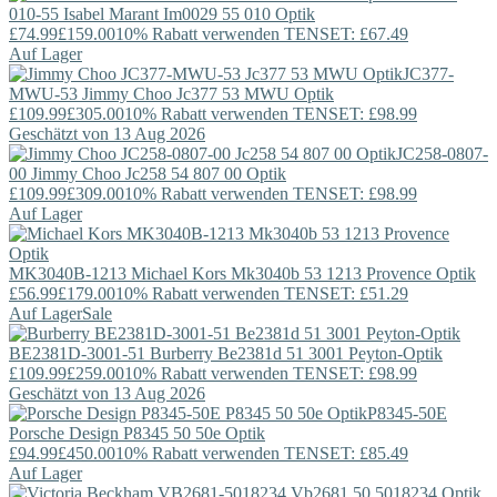
010-55
Isabel Marant
Im0029 55 010 Optik
£74.99
£159.00
10% Rabatt verwenden TENSET: £67.49
Auf Lager
JC377-
MWU-53
Jimmy Choo
Jc377 53 MWU Optik
£109.99
£305.00
10% Rabatt verwenden TENSET: £98.99
Geschätzt von 13 Aug 2026
JC258-0807-
00
Jimmy Choo
Jc258 54 807 00 Optik
£109.99
£309.00
10% Rabatt verwenden TENSET: £98.99
Auf Lager
MK3040B-1213
Michael Kors
Mk3040b 53 1213 Provence Optik
£56.99
£179.00
10% Rabatt verwenden TENSET: £51.29
Auf Lager
Sale
BE2381D-3001-51
Burberry
Be2381d 51 3001 Peyton-Optik
£109.99
£259.00
10% Rabatt verwenden TENSET: £98.99
Geschätzt von 13 Aug 2026
P8345-50E
Porsche Design
P8345 50 50e Optik
£94.99
£450.00
10% Rabatt verwenden TENSET: £85.49
Auf Lager