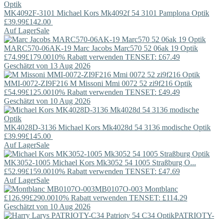
MK4092F-3101
Michael Kors
Mk4092f 54 3101 Pamplona Optik
£39.99
£142.00
Auf Lager
Sale
MARC570-06AK-19
Marc Jacobs
Marc570 52 06ak 19 Optik
£74.99
£179.00
10% Rabatt verwenden TENSET: £67.49
Geschätzt von 13 Aug 2026
MMI-0072-ZI9F216
M Missoni
Mmi 0072 52 zi9f216 Optik
£54.99
£125.00
10% Rabatt verwenden TENSET: £49.49
Geschätzt von 10 Aug 2026
MK4028D-3136
Michael Kors
Mk4028d 54 3136 modische Optik
£39.99
£145.00
Auf Lager
Sale
MK3052-1005
Michael Kors
Mk3052 54 1005 Straßburg O...
£52.99
£159.00
10% Rabatt verwenden TENSET: £47.69
Auf Lager
Sale
MB0107O-003
Montblanc
£126.99
£290.00
10% Rabatt verwenden TENSET: £114.29
Geschätzt von 10 Aug 2026
PATRIOTY-