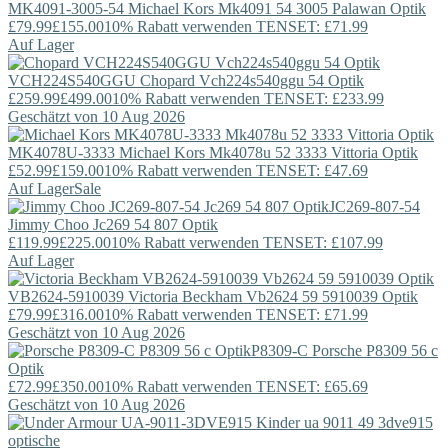
MK4091-3005-54
Michael Kors
Mk4091 54 3005 Palawan Optik
£79.99
£155.00
10% Rabatt verwenden TENSET: £71.99
Auf Lager
VCH224S540GGU
Chopard
Vch224s540ggu 54 Optik
£259.99
£499.00
10% Rabatt verwenden TENSET: £233.99
Geschätzt von 10 Aug 2026
MK4078U-3333
Michael Kors
Mk4078u 52 3333 Vittoria Optik
£52.99
£159.00
10% Rabatt verwenden TENSET: £47.69
Auf Lager
Sale
JC269-807-54
Jimmy Choo
Jc269 54 807 Optik
£119.99
£225.00
10% Rabatt verwenden TENSET: £107.99
Auf Lager
VB2624-5910039
Victoria Beckham
Vb2624 59 5910039 Optik
£79.99
£316.00
10% Rabatt verwenden TENSET: £71.99
Geschätzt von 10 Aug 2026
P8309-C
Porsche
P8309 56 c
Optik
£72.99
£350.00
10% Rabatt verwenden TENSET: £65.69
Geschätzt von 10 Aug 2026