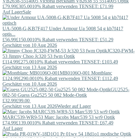
VB2638-5514005
Victoria Beckham
Vb2638 55 5514005 Optik
£79.99
£305.00
10% Rabatt verwenden TENSET: £71.99
Auf Lager
Sale
UA-5008-G-KB7F417
Under Armour
Ua 5008 54 g kb7f417
optis...
£56.99
£150.00
10% Rabatt verwenden TENSET: £51.29
Geschätzt von 10 Aug 2026
JC320-FWM-
53
Jimmy Choo
Jc320 53 fwm Optik
£114.99
£275.00
10% Rabatt verwenden TENSET: £103.49
Geschätzt von 13 Aug 2026
MB0106O-001
Montblanc
£124.99
£290.00
10% Rabatt verwenden TENSET: £112.49
Geschätzt von 10 Aug 2026
GU2525-
082-50
Guess
Gu2525 50 082 Mode-Optik
£32.99
£99.00
Geschätzt von 13 Aug 2026
Wieder auf Lager
MARC539-WR9-53
Marc Jacobs
Marc539 53 wr9 Optik
£74.99
£139.00
10% Rabatt verwenden TENSET: £67.49
Auf Lager