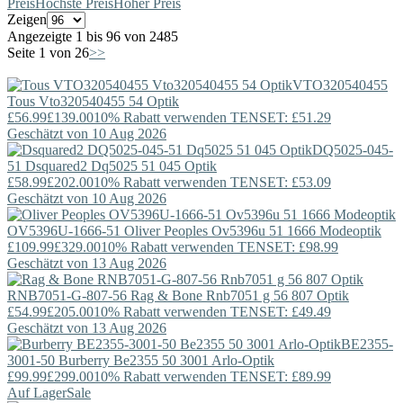
Preis
Höchste Preis
Hoher Preis
Zeigen
Angezeigte 1 bis 96 von 2485
Seite 1 von 26
>>
VTO320540455
Tous
Vto320540455 54 Optik
£56.99
£139.00
10% Rabatt verwenden TENSET: £51.29
Geschätzt von 10 Aug 2026
DQ5025-045-
51
Dsquared2
Dq5025 51 045 Optik
£58.99
£202.00
10% Rabatt verwenden TENSET: £53.09
Geschätzt von 10 Aug 2026
OV5396U-1666-51
Oliver Peoples
Ov5396u 51 1666 Modeoptik
£109.99
£329.00
10% Rabatt verwenden TENSET: £98.99
Geschätzt von 13 Aug 2026
RNB7051-G-807-56
Rag & Bone
Rnb7051 g 56 807 Optik
£54.99
£205.00
10% Rabatt verwenden TENSET: £49.49
Geschätzt von 13 Aug 2026
BE2355-
3001-50
Burberry
Be2355 50 3001 Arlo-Optik
£99.99
£299.00
10% Rabatt verwenden TENSET: £89.99
Auf Lager
Sale