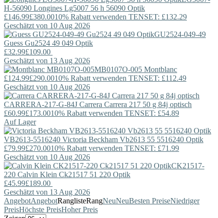
H-56090
Longines
Lg5007 56 h 56090 Optik
£146.99
£380.00
10% Rabatt verwenden TENSET: £132.29
Geschätzt von 10 Aug 2026
GU2524-049-49
Guess
Gu2524 49 049 Optik
£32.99
£109.00
Geschätzt von 13 Aug 2026
MB0107O-005
Montblanc
£124.99
£290.00
10% Rabatt verwenden TENSET: £112.49
Geschätzt von 10 Aug 2026
CARRERA-217-G-84J
Carrera
Carrera 217 50 g 84j optisch
£60.99
£173.00
10% Rabatt verwenden TENSET: £54.89
Auf Lager
VB2613-5516240
Victoria Beckham
Vb2613 55 5516240 Optik
£79.99
£270.00
10% Rabatt verwenden TENSET: £71.99
Geschätzt von 10 Aug 2026
CK21517-
220
Calvin Klein
Ck21517 51 220 Optik
£45.99
£189.00
Geschätzt von 13 Aug 2026
Angebot
Angebot
Rangliste
Rang
Neu
Neu
Besten Preise
Niedriger
Preis
Höchste Preis
Hoher Preis