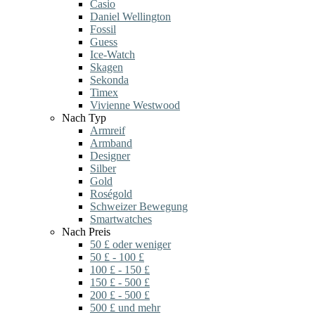
Casio
Daniel Wellington
Fossil
Guess
Ice-Watch
Skagen
Sekonda
Timex
Vivienne Westwood
Nach Typ
Armreif
Armband
Designer
Silber
Gold
Roségold
Schweizer Bewegung
Smartwatches
Nach Preis
50 £ oder weniger
50 £ - 100 £
100 £ - 150 £
150 £ - 500 £
200 £ - 500 £
500 £ und mehr