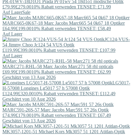
PR-01WV-18D1O1
Prada
Pr 01wv 54 18d1o1 modische Optik
£79.99
£279.00
10% Rabatt verwenden TENSET: £71.99
Auf Lager
Sale
MARC665-0K67-18
Marc Jacobs
Marc665 54 0k67 18 Optiker
£64.99
£199.00
10% Rabatt verwenden TENSET: £58.49
Auf Lager
JC124-VUS-
54
Jimmy Choo
Jc124 54 VUS Optik
£119.99
£399.00
10% Rabatt verwenden TENSET: £107.99
Auf Lager
MARC271-RHL-58
Marc Jacobs
Marc271 58 rhl opticals
£69.99
£199.00
10% Rabatt verwenden TENSET: £62.99
Geschätzt von 13 Aug 2026
LG5017-
H-57008
Longines
Lg5017 57 h 57008 Optik
£124.99
£320.00
10% Rabatt verwenden TENSET: £112.49
Geschätzt von 10 Aug 2026
MARC591-26S-57
Marc Jacobs
Marc591 57 26s Optik
£74.99
£179.00
10% Rabatt verwenden TENSET: £67.49
Geschätzt von 13 Aug 2026
MK3057-1201-51
Michael Kors
Mk3057 51 1201 Atitlan-Optik