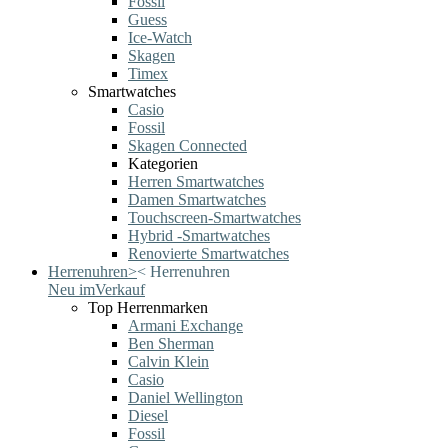
Fossil
Guess
Ice-Watch
Skagen
Timex
Smartwatches
Casio
Fossil
Skagen Connected
Kategorien
Herren Smartwatches
Damen Smartwatches
Touchscreen-Smartwatches
Hybrid -Smartwatches
Renovierte Smartwatches
Herrenuhren
>
<
Herrenuhren
Neu im
Verkauf
Top Herrenmarken
Armani Exchange
Ben Sherman
Calvin Klein
Casio
Daniel Wellington
Diesel
Fossil