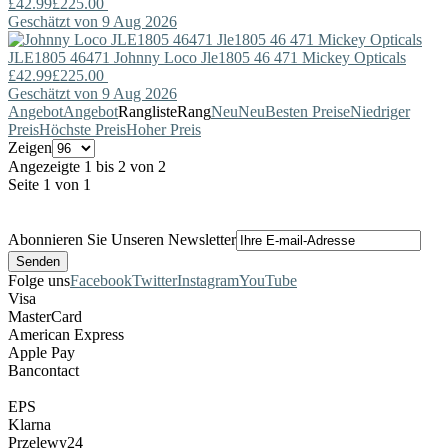
£42.99
£225.00
Geschätzt von 9 Aug 2026
JLE1805 46471
Johnny Loco
Jle1805 46 471 Mickey Opticals
£42.99
£225.00
Geschätzt von 9 Aug 2026
Angebot
Angebot
Rangliste
Rang
Neu
Neu
Besten Preise
Niedriger
Preis
Höchste Preis
Hoher Preis
Zeigen
Angezeigte 1 bis 2 von 2
Seite 1 von 1
Abonnieren Sie Unseren Newsletter
Folge uns
Facebook
Twitter
Instagram
YouTube
Visa
MasterCard
American Express
Apple Pay
Bancontact
EPS
Klarna
Przelewy24