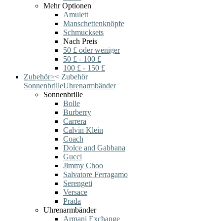
Mehr Optionen
Amulett
Manschettenknöpfe
Schmucksets
Nach Preis
50 £ oder weniger
50 £ - 100 £
100 £ - 150 £
Zubehör
>
<
Zubehör
Sonnenbrille
Uhrenarmbänder
Sonnenbrille
Bolle
Burberry
Carrera
Calvin Klein
Coach
Dolce and Gabbana
Gucci
Jimmy Choo
Salvatore Ferragamo
Serengeti
Versace
Prada
Uhrenarmbänder
Armani Exchange