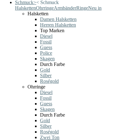
Schmuck
>
<
Schmuck
Halsketten
Ohrringe
Armbänder
Ringe
Neu in
Halsketten
Damen Halsketten
Herren Halsketten
Top Marken
Diesel
Fossil
Guess
Police
Skagen
Durch Farbe
Gold
Silber
Roségold
Ohrringe
Diesel
Fossil
Guess
Skagen
Durch Farbe
Gold
Silber
Roségold
Zwei Ton