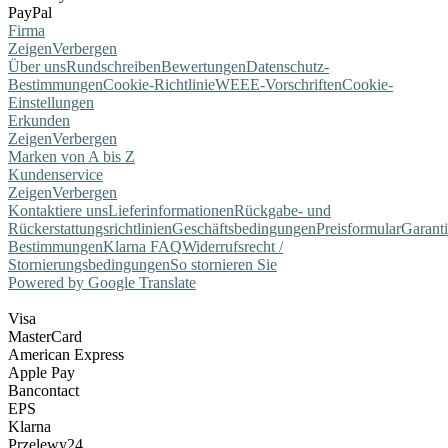
PayPal
Firma
Zeigen
Verbergen
Über uns
Rundschreiben
Bewertungen
Datenschutz-
Bestimmungen
Cookie-Richtlinie
WEEE-Vorschriften
Cookie-
Einstellungen
Erkunden
Zeigen
Verbergen
Marken von A bis Z
Kundenservice
Zeigen
Verbergen
Kontaktiere uns
Lieferinformationen
Rückgabe- und
Rückerstattungsrichtlinien
Geschäftsbedingungen
Preisformular
Garant
Bestimmungen
Klarna FAQ
Widerrufsrecht /
Stornierungsbedingungen
So stornieren Sie
Powered by Google Translate
Visa
MasterCard
American Express
Apple Pay
Bancontact
EPS
Klarna
Przelewy24