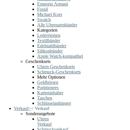
Emporio Armani
Fossil
Michael Kors
Swatch
Alle Uhrenarmbänder
Kategorien
Lederriemen
Textilbänder
Edelstahlbänder
Silikonbänder
Apple Watch-kompatibel
Geschenksets
Uhren Geschenksets
Schmuck-Geschenksets
Mehr Optionen
Geldbörsen
Portmonees
Karteninhaber
Taschen
Schlüsselanhänger
Verkauf
>
<
Verkauf
Sonderangebote
Uhren
Verkauf
Schmuckverkauf