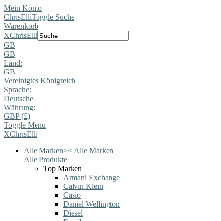
Mein Konto
ChrisElli
Toggle Suche
Warenkorb
X
ChrisElli
GB
GB
Land:
GB
Vereinigtes Königreich
Sprache:
Deutsche
Währung:
GBP (£)
Toggle Menu
X
ChrisElli
Alle Marken
>
<
Alle Marken
Alle Produkte
Top Marken
Armani Exchange
Calvin Klein
Casio
Daniel Wellington
Diesel