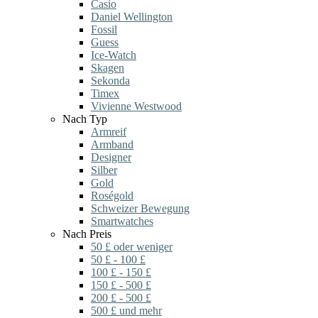
Casio
Daniel Wellington
Fossil
Guess
Ice-Watch
Skagen
Sekonda
Timex
Vivienne Westwood
Nach Typ
Armreif
Armband
Designer
Silber
Gold
Roségold
Schweizer Bewegung
Smartwatches
Nach Preis
50 £ oder weniger
50 £ - 100 £
100 £ - 150 £
150 £ - 500 £
200 £ - 500 £
500 £ und mehr