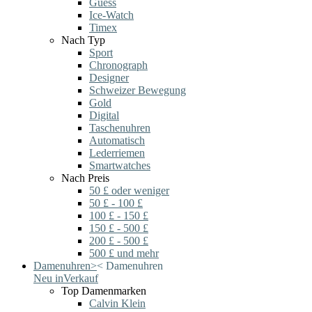
Guess
Ice-Watch
Timex
Nach Typ
Sport
Chronograph
Designer
Schweizer Bewegung
Gold
Digital
Taschenuhren
Automatisch
Lederriemen
Smartwatches
Nach Preis
50 £ oder weniger
50 £ - 100 £
100 £ - 150 £
150 £ - 500 £
200 £ - 500 £
500 £ und mehr
Damenuhren
>
<
Damenuhren
Neu in
Verkauf
Top Damenmarken
Calvin Klein