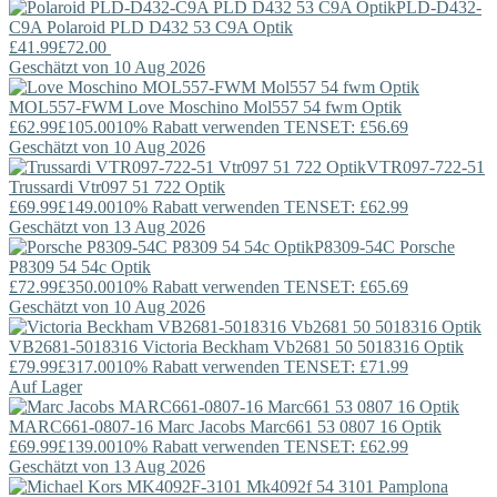
PLD-D432-
C9A
Polaroid
PLD D432 53 C9A Optik
£41.99
£72.00
Geschätzt von 10 Aug 2026
MOL557-FWM
Love Moschino
Mol557 54 fwm Optik
£62.99
£105.00
10% Rabatt verwenden TENSET: £56.69
Geschätzt von 10 Aug 2026
VTR097-722-51
Trussardi
Vtr097 51 722 Optik
£69.99
£149.00
10% Rabatt verwenden TENSET: £62.99
Geschätzt von 13 Aug 2026
P8309-54C
Porsche
P8309 54 54c Optik
£72.99
£350.00
10% Rabatt verwenden TENSET: £65.69
Geschätzt von 10 Aug 2026
VB2681-5018316
Victoria Beckham
Vb2681 50 5018316 Optik
£79.99
£317.00
10% Rabatt verwenden TENSET: £71.99
Auf Lager
MARC661-0807-16
Marc Jacobs
Marc661 53 0807 16 Optik
£69.99
£139.00
10% Rabatt verwenden TENSET: £62.99
Geschätzt von 13 Aug 2026