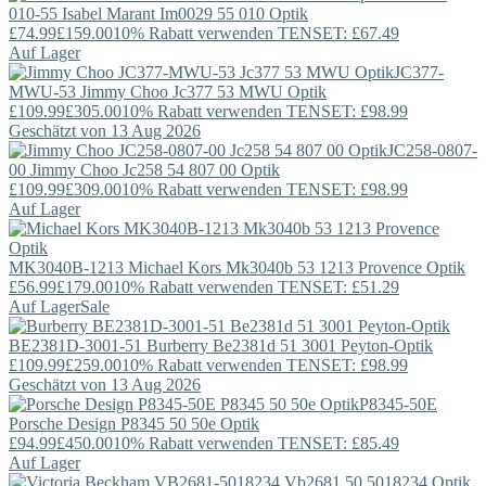
010-55
Isabel Marant
Im0029 55 010 Optik
£74.99
£159.00
10% Rabatt verwenden TENSET: £67.49
Auf Lager
JC377-
MWU-53
Jimmy Choo
Jc377 53 MWU Optik
£109.99
£305.00
10% Rabatt verwenden TENSET: £98.99
Geschätzt von 13 Aug 2026
JC258-0807-
00
Jimmy Choo
Jc258 54 807 00 Optik
£109.99
£309.00
10% Rabatt verwenden TENSET: £98.99
Auf Lager
MK3040B-1213
Michael Kors
Mk3040b 53 1213 Provence Optik
£56.99
£179.00
10% Rabatt verwenden TENSET: £51.29
Auf Lager
Sale
BE2381D-3001-51
Burberry
Be2381d 51 3001 Peyton-Optik
£109.99
£259.00
10% Rabatt verwenden TENSET: £98.99
Geschätzt von 13 Aug 2026
P8345-50E
Porsche Design
P8345 50 50e Optik
£94.99
£450.00
10% Rabatt verwenden TENSET: £85.49
Auf Lager