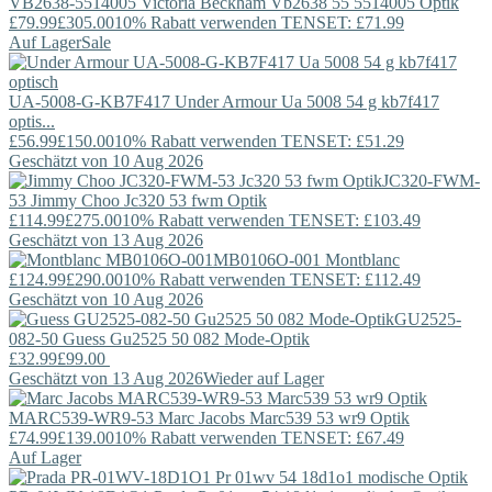
VB2638-5514005
Victoria Beckham
Vb2638 55 5514005 Optik
£79.99
£305.00
10% Rabatt verwenden TENSET: £71.99
Auf Lager
Sale
UA-5008-G-KB7F417
Under Armour
Ua 5008 54 g kb7f417
optis...
£56.99
£150.00
10% Rabatt verwenden TENSET: £51.29
Geschätzt von 10 Aug 2026
JC320-FWM-
53
Jimmy Choo
Jc320 53 fwm Optik
£114.99
£275.00
10% Rabatt verwenden TENSET: £103.49
Geschätzt von 13 Aug 2026
MB0106O-001
Montblanc
£124.99
£290.00
10% Rabatt verwenden TENSET: £112.49
Geschätzt von 10 Aug 2026
GU2525-
082-50
Guess
Gu2525 50 082 Mode-Optik
£32.99
£99.00
Geschätzt von 13 Aug 2026
Wieder auf Lager
MARC539-WR9-53
Marc Jacobs
Marc539 53 wr9 Optik
£74.99
£139.00
10% Rabatt verwenden TENSET: £67.49
Auf Lager