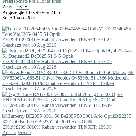
Preis
Höchste Preis
Hoher Preis
Zeigen
Angezeigte 1 bis 96 von 2485
Seite 1 von 26
>>
VTO320540455
Tous
Vto320540455 54 Optik
£56.99
£139.00
10% Rabatt verwenden TENSET: £51.29
Geschätzt von 10 Aug 2026
DQ5025-045-
51
Dsquared2
Dq5025 51 045 Optik
£58.99
£202.00
10% Rabatt verwenden TENSET: £53.09
Geschätzt von 10 Aug 2026
OV5396U-1666-51
Oliver Peoples
Ov5396u 51 1666 Modeoptik
£109.99
£329.00
10% Rabatt verwenden TENSET: £98.99
Geschätzt von 13 Aug 2026
RNB7051-G-807-56
Rag & Bone
Rnb7051 g 56 807 Optik
£54.99
£205.00
10% Rabatt verwenden TENSET: £49.49
Geschätzt von 13 Aug 2026
BE2355-
3001-50
Burberry
Be2355 50 3001 Arlo-Optik
£99.99
£299.00
10% Rabatt verwenden TENSET: £89.99
Auf Lager
Sale