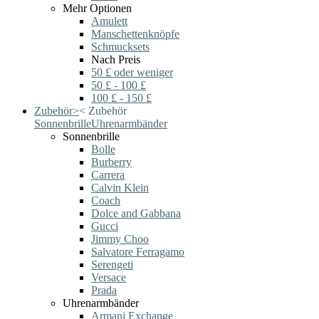
Mehr Optionen
Amulett
Manschettenknöpfe
Schmucksets
Nach Preis
50 £ oder weniger
50 £ - 100 £
100 £ - 150 £
Zubehör
>
<
Zubehör
Sonnenbrille
Uhrenarmbänder
Sonnenbrille
Bolle
Burberry
Carrera
Calvin Klein
Coach
Dolce and Gabbana
Gucci
Jimmy Choo
Salvatore Ferragamo
Serengeti
Versace
Prada
Uhrenarmbänder
Armani Exchange