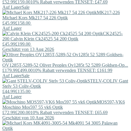
£52.99
£159.00
10% Rabatt verwenden TENSET: £47.69
Auf Lager
Sale
MK217-226
Michael Kors
Mk217 54 226 Optik
£45.99
£158.00
Auf Lager
CK24525-
200
Calvin Klein
Ck24525 54 200 Optik
£45.99
£199.00
Geschätzt von 13 Aug 2026
OV1285T-5289-52
Oliver Peoples
Ov1285t 52 5289 Goldsen-Op...
£179.99
£499.00
10% Rabatt verwenden TENSET: £161.99
Auf Lager
Sale
STELV-COLIV
Gant
Stelv 53 Coliv-Optik
£44.99
£135.00
Auf Lager
MOS597-VK6
Moschino
Mos597 55 vk6 Optik
£72.99
£200.00
10% Rabatt verwenden TENSET: £65.69
Geschätzt von 10 Aug 2026