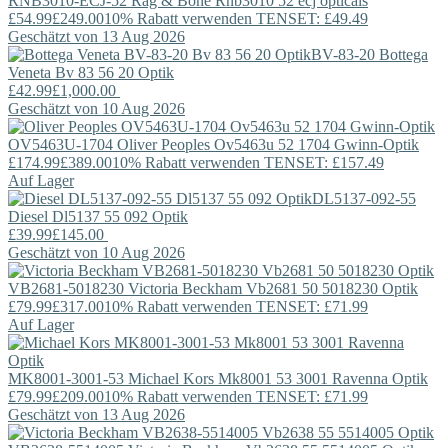
RNB3010-ECJ-52
Rag & Bone
Rnb3010 52 ecj opticals
£54.99
£249.00
10% Rabatt verwenden TENSET: £49.49
Geschätzt von 13 Aug 2026
BV-83-20
Bottega
Veneta
Bv 83 56 20 Optik
£42.99
£1,000.00
Geschätzt von 10 Aug 2026
OV5463U-1704
Oliver Peoples
Ov5463u 52 1704 Gwinn-Optik
£174.99
£389.00
10% Rabatt verwenden TENSET: £157.49
Auf Lager
DL5137-092-55
Diesel
Dl5137 55 092 Optik
£39.99
£145.00
Geschätzt von 10 Aug 2026
VB2681-5018230
Victoria Beckham
Vb2681 50 5018230 Optik
£79.99
£317.00
10% Rabatt verwenden TENSET: £71.99
Auf Lager
MK8001-3001-53
Michael Kors
Mk8001 53 3001 Ravenna Optik
£79.99
£209.00
10% Rabatt verwenden TENSET: £71.99
Geschätzt von 13 Aug 2026