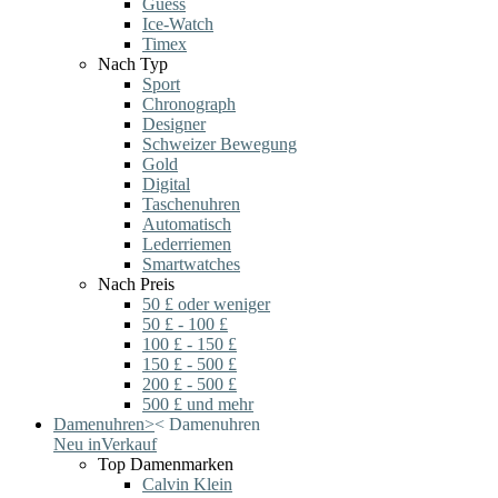
Guess
Ice-Watch
Timex
Nach Typ
Sport
Chronograph
Designer
Schweizer Bewegung
Gold
Digital
Taschenuhren
Automatisch
Lederriemen
Smartwatches
Nach Preis
50 £ oder weniger
50 £ - 100 £
100 £ - 150 £
150 £ - 500 £
200 £ - 500 £
500 £ und mehr
Damenuhren
>
<
Damenuhren
Neu in
Verkauf
Top Damenmarken
Calvin Klein