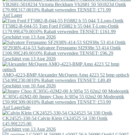
VB2681-5018234
Victoria Beckham
Vb2681 50 5018234 Optik
£79.99
£317.00
10% Rabatt verwenden TENSET: £71.99
Auf Lager
FT5882-B-044-55
Tom Ford
Ft5882 b 55 044 T-Logo-Optik
£179.99
£479.00
10% Rabatt verwenden TENSET: £161.99
Geschätzt von 13 Aug 2026
SF2938N-414-53
Salvatore Ferragamo
Sf2938n 53 414 Optik
£106.99
£249.00
10% Rabatt verwenden TENSET: £96.29
Geschätzt von 13 Aug 2026
AMQ-4223-BMP
Alexander McQueen
Amq 4223 52 bmp optisch
£54.99
£230.00
10% Rabatt verwenden TENSET: £49.49
Geschätzt von 10 Aug 2026
JC305G-02M2-00
Jimmy Choo
Jc305g 55 02m2 00 Modeoptik
£59.99
£309.00
10% Rabatt verwenden TENSET: £53.99
Auf Lager
Sale
CK24525-330-54
Calvin Klein
Ck24525 54 330 Optik
£45.99
£225.00
Geschätzt von 13 Aug 2026
LG5007-