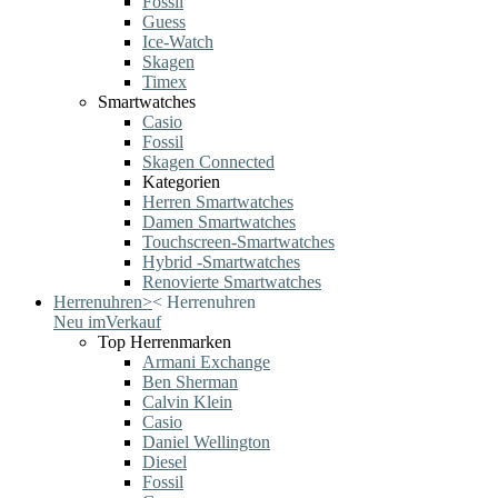
Fossil
Guess
Ice-Watch
Skagen
Timex
Smartwatches
Casio
Fossil
Skagen Connected
Kategorien
Herren Smartwatches
Damen Smartwatches
Touchscreen-Smartwatches
Hybrid -Smartwatches
Renovierte Smartwatches
Herrenuhren
>
<
Herrenuhren
Neu im
Verkauf
Top Herrenmarken
Armani Exchange
Ben Sherman
Calvin Klein
Casio
Daniel Wellington
Diesel
Fossil