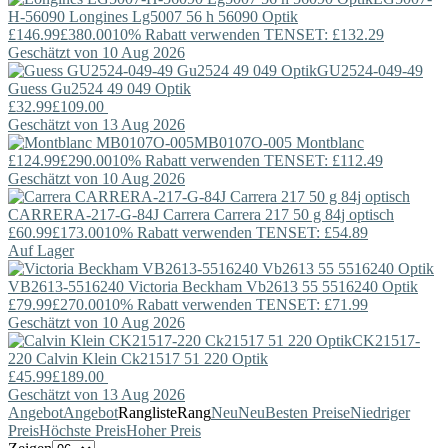
H-56090
Longines
Lg5007 56 h 56090 Optik
£146.99
£380.00
10% Rabatt verwenden TENSET: £132.29
Geschätzt von 10 Aug 2026
GU2524-049-49
Guess
Gu2524 49 049 Optik
£32.99
£109.00
Geschätzt von 13 Aug 2026
MB0107O-005
Montblanc
£124.99
£290.00
10% Rabatt verwenden TENSET: £112.49
Geschätzt von 10 Aug 2026
CARRERA-217-G-84J
Carrera
Carrera 217 50 g 84j optisch
£60.99
£173.00
10% Rabatt verwenden TENSET: £54.89
Auf Lager
VB2613-5516240
Victoria Beckham
Vb2613 55 5516240 Optik
£79.99
£270.00
10% Rabatt verwenden TENSET: £71.99
Geschätzt von 10 Aug 2026
CK21517-
220
Calvin Klein
Ck21517 51 220 Optik
£45.99
£189.00
Geschätzt von 13 Aug 2026
Angebot
Angebot
Rangliste
Rang
Neu
Neu
Besten Preise
Niedriger
Preis
Höchste Preis
Hoher Preis