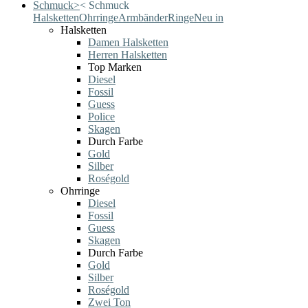
Schmuck
>
<
Schmuck
Halsketten
Ohrringe
Armbänder
Ringe
Neu in
Halsketten
Damen Halsketten
Herren Halsketten
Top Marken
Diesel
Fossil
Guess
Police
Skagen
Durch Farbe
Gold
Silber
Roségold
Ohrringe
Diesel
Fossil
Guess
Skagen
Durch Farbe
Gold
Silber
Roségold
Zwei Ton