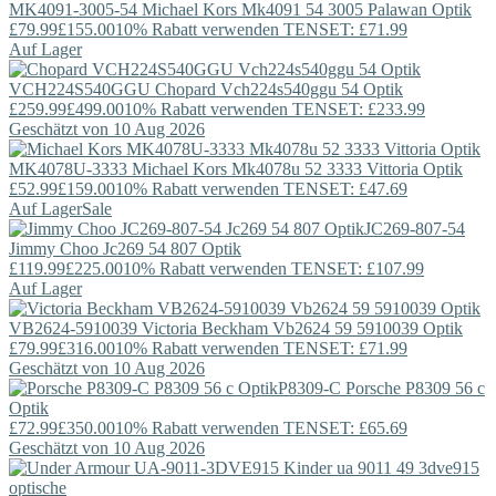
MK4091-3005-54
Michael Kors
Mk4091 54 3005 Palawan Optik
£79.99
£155.00
10% Rabatt verwenden TENSET: £71.99
Auf Lager
VCH224S540GGU
Chopard
Vch224s540ggu 54 Optik
£259.99
£499.00
10% Rabatt verwenden TENSET: £233.99
Geschätzt von 10 Aug 2026
MK4078U-3333
Michael Kors
Mk4078u 52 3333 Vittoria Optik
£52.99
£159.00
10% Rabatt verwenden TENSET: £47.69
Auf Lager
Sale
JC269-807-54
Jimmy Choo
Jc269 54 807 Optik
£119.99
£225.00
10% Rabatt verwenden TENSET: £107.99
Auf Lager
VB2624-5910039
Victoria Beckham
Vb2624 59 5910039 Optik
£79.99
£316.00
10% Rabatt verwenden TENSET: £71.99
Geschätzt von 10 Aug 2026
P8309-C
Porsche
P8309 56 c
Optik
£72.99
£350.00
10% Rabatt verwenden TENSET: £65.69
Geschätzt von 10 Aug 2026