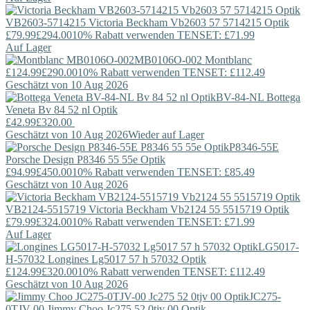
VB2603-5714215
Victoria Beckham
Vb2603 57 5714215 Optik
£79.99
£294.00
10% Rabatt verwenden TENSET: £71.99
Auf Lager
MB0106O-002
Montblanc
£124.99
£290.00
10% Rabatt verwenden TENSET: £112.49
Geschätzt von 10 Aug 2026
BV-84-NL
Bottega
Veneta
Bv 84 52 nl Optik
£42.99
£320.00
Geschätzt von 10 Aug 2026
Wieder auf Lager
P8346-55E
Porsche Design
P8346 55 55e Optik
£94.99
£450.00
10% Rabatt verwenden TENSET: £85.49
Geschätzt von 10 Aug 2026
VB2124-5515719
Victoria Beckham
Vb2124 55 5515719 Optik
£79.99
£324.00
10% Rabatt verwenden TENSET: £71.99
Auf Lager
LG5017-
H-57032
Longines
Lg5017 57 h 57032 Optik
£124.99
£320.00
10% Rabatt verwenden TENSET: £112.49
Geschätzt von 10 Aug 2026
JC275-
0TJV-00
Jimmy Choo
Jc275 52 0tjv 00 Optik