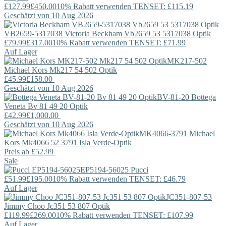
£127.99
£450.00
10% Rabatt verwenden TENSET: £115.19
Geschätzt von 10 Aug 2026
VB2659-5317038
Victoria Beckham
Vb2659 53 5317038 Optik
£79.99
£317.00
10% Rabatt verwenden TENSET: £71.99
Auf Lager
MK217-502
Michael Kors
Mk217 54 502 Optik
£45.99
£158.00
Geschätzt von 10 Aug 2026
BV-81-20
Bottega
Veneta
Bv 81 49 20 Optik
£42.99
£1,000.00
Geschätzt von 10 Aug 2026
MK4066-3791
Michael
Kors
Mk4066 52 3791 Isla Verde-Optik
Preis ab
£52.99
Sale
EP5194-56025
Pucci
£51.99
£195.00
10% Rabatt verwenden TENSET: £46.79
Auf Lager
JC351-807-53
Jimmy Choo
Jc351 53 807 Optik
£119.99
£269.00
10% Rabatt verwenden TENSET: £107.99
Auf Lager