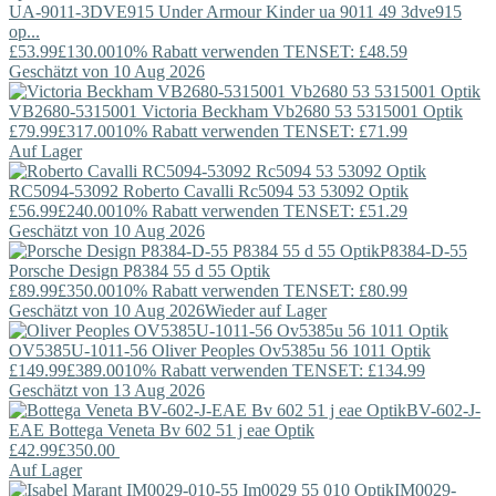
UA-9011-3DVE915
Under Armour
Kinder ua 9011 49 3dve915
op...
£53.99
£130.00
10% Rabatt verwenden TENSET: £48.59
Geschätzt von 10 Aug 2026
VB2680-5315001
Victoria Beckham
Vb2680 53 5315001 Optik
£79.99
£317.00
10% Rabatt verwenden TENSET: £71.99
Auf Lager
RC5094-53092
Roberto Cavalli
Rc5094 53 53092 Optik
£56.99
£240.00
10% Rabatt verwenden TENSET: £51.29
Geschätzt von 10 Aug 2026
P8384-D-55
Porsche Design
P8384 55 d 55 Optik
£89.99
£350.00
10% Rabatt verwenden TENSET: £80.99
Geschätzt von 10 Aug 2026
Wieder auf Lager
OV5385U-1011-56
Oliver Peoples
Ov5385u 56 1011 Optik
£149.99
£389.00
10% Rabatt verwenden TENSET: £134.99
Geschätzt von 13 Aug 2026
BV-602-J-
EAE
Bottega Veneta
Bv 602 51 j eae Optik
£42.99
£350.00
Auf Lager
IM0029-