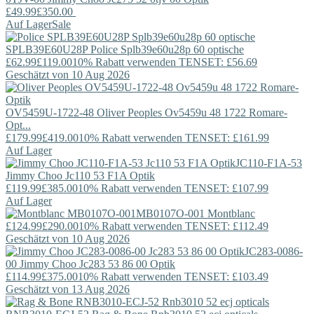
£49.99
£350.00
Auf Lager
Sale
SPLB39E60U28P
Police
Splb39e60u28p 60 optische
£62.99
£119.00
10% Rabatt verwenden TENSET: £56.69
Geschätzt von 10 Aug 2026
OV5459U-1722-48
Oliver Peoples
Ov5459u 48 1722 Romare-
Opt...
£179.99
£419.00
10% Rabatt verwenden TENSET: £161.99
Auf Lager
JC110-F1A-53
Jimmy Choo
Jc110 53 F1A Optik
£119.99
£385.00
10% Rabatt verwenden TENSET: £107.99
Auf Lager
MB0107O-001
Montblanc
£124.99
£290.00
10% Rabatt verwenden TENSET: £112.49
Geschätzt von 10 Aug 2026
JC283-0086-
00
Jimmy Choo
Jc283 53 86 00 Optik
£114.99
£375.00
10% Rabatt verwenden TENSET: £103.49
Geschätzt von 13 Aug 2026