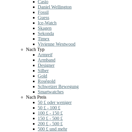
Casio
Daniel Wellington
Fossil
Guess
Ice-Watch
Skagen
Sekonda
Timex
Vivienne Westwood
Nach Typ
Armreif
Armband
Designer
Silber
Gold
Roségold
Schweizer Bewegung
Smartwatches
Nach Preis
50 £ oder weniger
50 £ - 100 £
100 £ - 150 £
150 £ - 500 £
200 £ - 500 £
500 £ und mehr