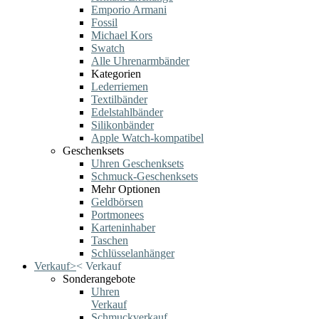
Emporio Armani
Fossil
Michael Kors
Swatch
Alle Uhrenarmbänder
Kategorien
Lederriemen
Textilbänder
Edelstahlbänder
Silikonbänder
Apple Watch-kompatibel
Geschenksets
Uhren Geschenksets
Schmuck-Geschenksets
Mehr Optionen
Geldbörsen
Portmonees
Karteninhaber
Taschen
Schlüsselanhänger
Verkauf
>
<
Verkauf
Sonderangebote
Uhren
Verkauf
Schmuckverkauf