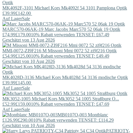
MK4092F-3101
Michael Kors
Mk4092f 54 3101 Pamplona Optik
£39.99
£142.00
Auf Lager
Sale
MARC570-06AK-19
Marc Jacobs
Marc570 52 06ak 19 Optik
£74.99
£179.00
10% Rabatt verwenden TENSET: £67.49
Geschätzt von 13 Aug 2026
MMI-0072-ZI9F216
M Missoni
Mmi 0072 52 zi9f216 Optik
£54.99
£125.00
10% Rabatt verwenden TENSET: £49.49
Geschätzt von 10 Aug 2026
MK4028D-3136
Michael Kors
Mk4028d 54 3136 modische Optik
£39.99
£145.00
Auf Lager
Sale
MK3052-1005
Michael Kors
Mk3052 54 1005 Straßburg O...
£52.99
£159.00
10% Rabatt verwenden TENSET: £47.69
Auf Lager
Sale
MB0107O-003
Montblanc
£126.99
£290.00
10% Rabatt verwenden TENSET: £114.29
Geschätzt von 10 Aug 2026
PATRIOTY-