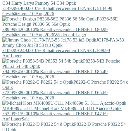
C34
Harry Larys
Patrioty 54 C34 Optik
£149.99
£400.00
10% Rabatt verwenden TENSET: £134.99
Geschätzt von 10 Aug 2026
P8336-56E
Porsche Design
P8336 56 56e Optik
£89.99
£420.00
10% Rabatt verwenden TENSET: £80.99
Geschätzt von 10 Aug 2026
Wieder auf Lager
JC178-FA3-53
Jimmy Choo
Jc178 53 fa3 Optik
£109.99
£249.00
10% Rabatt verwenden TENSET: £98.99
Auf Lager
P8353-54B
Porsche
P8353 54 54b Optik
£94.99
£450.00
10% Rabatt verwenden TENSET: £85.49
Geschätzt von 10 Aug 2026
P8292-C
Porsche
P8292 54 c
Optik
£72.99
£380.00
10% Rabatt verwenden TENSET: £65.69
Geschätzt von 10 Aug 2026
MK4089U-3111
Michael Kors
Mk4089u 51 3111 Ajaccio-Optik
£52.99
£159.00
10% Rabatt verwenden TENSET: £47.69
Auf Lager
Sale
P8322-D
Porsche
P8322 54
d Optik