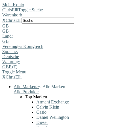
Mein Konto
ChrisElli
Toggle Suche
Warenkorb
X
ChrisElli
GB
GB
Land:
GB
Vereinigtes Königreich
Sprache:
Deutsche
Währung:
GBP (£)
Toggle Menu
X
ChrisElli
Alle Marken
>
<
Alle Marken
Alle Produkte
Top Marken
Armani Exchange
Calvin Klein
Casio
Daniel Wellington
Diesel