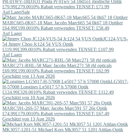
PR-01WV-18D1O1
Prada
Pr 01wv 54 18d1o1 modische Optik
£79.99
£279.00
10% Rabatt verwenden TENSET: £71.99
Auf Lager
Sale
MARC665-0K67-18
Marc Jacobs
Marc665 54 0k67 18 Optiker
£64.99
£199.00
10% Rabatt verwenden TENSET: £58.49
Auf Lager
JC124-VUS-
54
Jimmy Choo
Jc124 54 VUS Optik
£119.99
£399.00
10% Rabatt verwenden TENSET: £107.99
Auf Lager
MARC271-RHL-58
Marc Jacobs
Marc271 58 rhl opticals
£69.99
£199.00
10% Rabatt verwenden TENSET: £62.99
Geschätzt von 13 Aug 2026
LG5017-
H-57008
Longines
Lg5017 57 h 57008 Optik
£124.99
£320.00
10% Rabatt verwenden TENSET: £112.49
Geschätzt von 10 Aug 2026
MARC591-26S-57
Marc Jacobs
Marc591 57 26s Optik
£74.99
£179.00
10% Rabatt verwenden TENSET: £67.49
Geschätzt von 13 Aug 2026
MK3057-1201-51
Michael Kors
Mk3057 51 1201 Atitlan-Optik