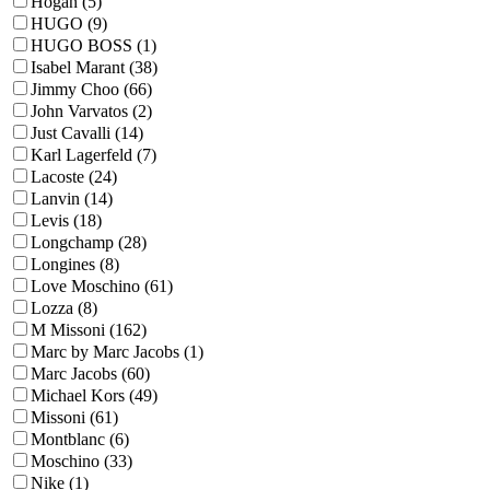
Hogan (5)
HUGO (9)
HUGO BOSS (1)
Isabel Marant (38)
Jimmy Choo (66)
John Varvatos (2)
Just Cavalli (14)
Karl Lagerfeld (7)
Lacoste (24)
Lanvin (14)
Levis (18)
Longchamp (28)
Longines (8)
Love Moschino (61)
Lozza (8)
M Missoni (162)
Marc by Marc Jacobs (1)
Marc Jacobs (60)
Michael Kors (49)
Missoni (61)
Montblanc (6)
Moschino (33)
Nike (1)