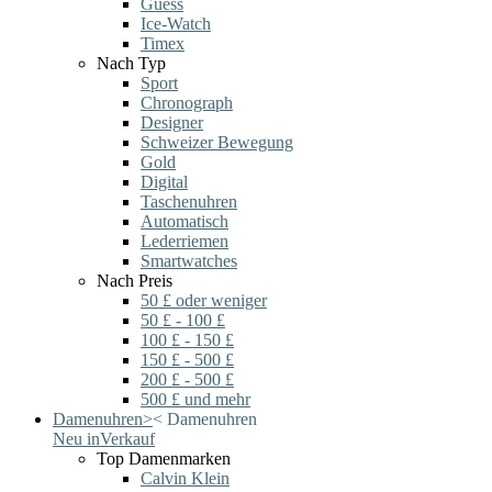
Guess
Ice-Watch
Timex
Nach Typ
Sport
Chronograph
Designer
Schweizer Bewegung
Gold
Digital
Taschenuhren
Automatisch
Lederriemen
Smartwatches
Nach Preis
50 £ oder weniger
50 £ - 100 £
100 £ - 150 £
150 £ - 500 £
200 £ - 500 £
500 £ und mehr
Damenuhren
>
<
Damenuhren
Neu in
Verkauf
Top Damenmarken
Calvin Klein