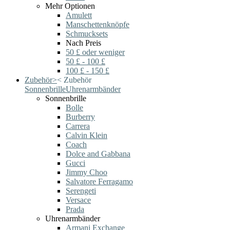
Mehr Optionen
Amulett
Manschettenknöpfe
Schmucksets
Nach Preis
50 £ oder weniger
50 £ - 100 £
100 £ - 150 £
Zubehör
>
<
Zubehör
Sonnenbrille
Uhrenarmbänder
Sonnenbrille
Bolle
Burberry
Carrera
Calvin Klein
Coach
Dolce and Gabbana
Gucci
Jimmy Choo
Salvatore Ferragamo
Serengeti
Versace
Prada
Uhrenarmbänder
Armani Exchange