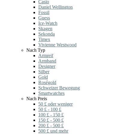
Casio
Daniel Wellington
Fossil
Guess
Ice-Watch
Skagen
Sekonda
Timex
Vivienne Westwood
Nach Typ
Armreif
Armband
Designer
Silber
Gold
Roségold
Schweizer Bewegung
Smartwatches
Nach Preis
50 £ oder weniger
50 £ - 100 £
100 £ - 150 £
150 £ - 500 £
200 £ - 500 £
500 £ und mehr