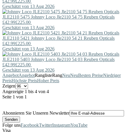
£42.99
£225.00
Geschätzt von 13 Aug 2026
JLE2110 5475
Johnny Loco
Jle2110 54 75 Reuben Opticals
£42.99
£225.00
Geschätzt von 13 Aug 2026
JLE2110 5421
Johnny Loco
Jle2110 54 21 Reuben Opticals
£42.99
£225.00
Geschätzt von 13 Aug 2026
JLE2110 5403
Johnny Loco
Jle2110 54 03 Reuben Opticals
£42.99
£225.00
Geschätzt von 13 Aug 2026
Angebot
Angebot
Rangliste
Rang
Neu
Neu
Besten Preise
Niedriger
Preis
Höchste Preis
Hoher Preis
Zeigen
Angezeigte 1 bis 4 von 4
Seite 1 von 1
Abonnieren Sie Unseren Newsletter
Folge uns
Facebook
Twitter
Instagram
YouTube
Visa