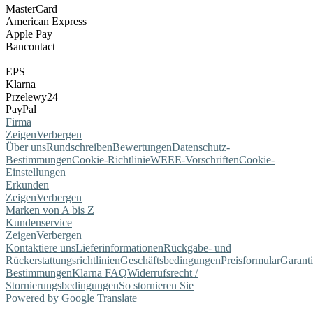
MasterCard
American Express
Apple Pay
Bancontact
EPS
Klarna
Przelewy24
PayPal
Firma
Zeigen
Verbergen
Über uns
Rundschreiben
Bewertungen
Datenschutz-
Bestimmungen
Cookie-Richtlinie
WEEE-Vorschriften
Cookie-
Einstellungen
Erkunden
Zeigen
Verbergen
Marken von A bis Z
Kundenservice
Zeigen
Verbergen
Kontaktiere uns
Lieferinformationen
Rückgabe- und
Rückerstattungsrichtlinien
Geschäftsbedingungen
Preisformular
Garant
Bestimmungen
Klarna FAQ
Widerrufsrecht /
Stornierungsbedingungen
So stornieren Sie
Powered by Google Translate