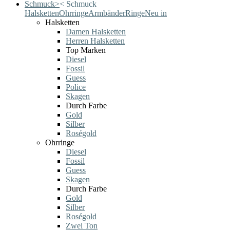
Schmuck
>
<
Schmuck
Halsketten
Ohrringe
Armbänder
Ringe
Neu in
Halsketten
Damen Halsketten
Herren Halsketten
Top Marken
Diesel
Fossil
Guess
Police
Skagen
Durch Farbe
Gold
Silber
Roségold
Ohrringe
Diesel
Fossil
Guess
Skagen
Durch Farbe
Gold
Silber
Roségold
Zwei Ton