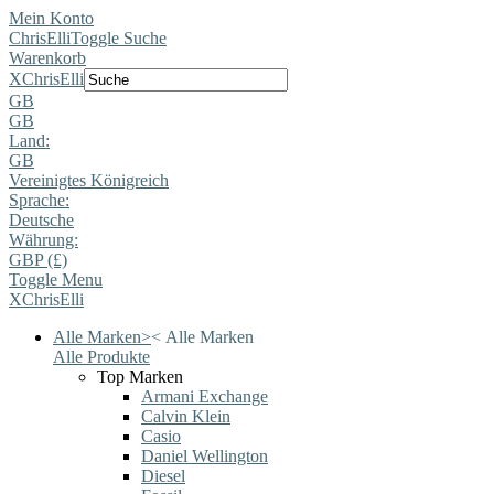
Mein Konto
ChrisElli
Toggle Suche
Warenkorb
X
ChrisElli
GB
GB
Land:
GB
Vereinigtes Königreich
Sprache:
Deutsche
Währung:
GBP (£)
Toggle Menu
X
ChrisElli
Alle Marken
>
<
Alle Marken
Alle Produkte
Top Marken
Armani Exchange
Calvin Klein
Casio
Daniel Wellington
Diesel