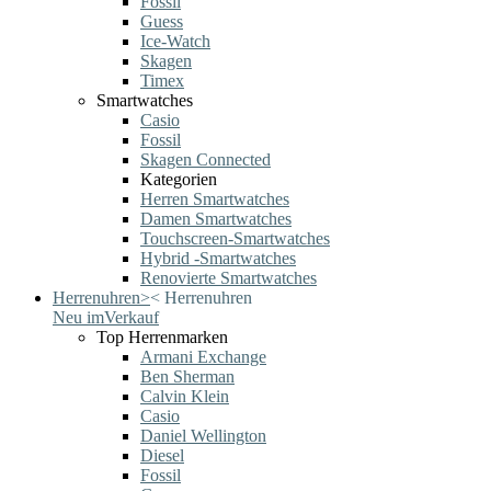
Fossil
Guess
Ice-Watch
Skagen
Timex
Smartwatches
Casio
Fossil
Skagen Connected
Kategorien
Herren Smartwatches
Damen Smartwatches
Touchscreen-Smartwatches
Hybrid -Smartwatches
Renovierte Smartwatches
Herrenuhren
>
<
Herrenuhren
Neu im
Verkauf
Top Herrenmarken
Armani Exchange
Ben Sherman
Calvin Klein
Casio
Daniel Wellington
Diesel
Fossil