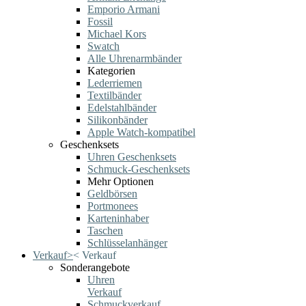
Emporio Armani
Fossil
Michael Kors
Swatch
Alle Uhrenarmbänder
Kategorien
Lederriemen
Textilbänder
Edelstahlbänder
Silikonbänder
Apple Watch-kompatibel
Geschenksets
Uhren Geschenksets
Schmuck-Geschenksets
Mehr Optionen
Geldbörsen
Portmonees
Karteninhaber
Taschen
Schlüsselanhänger
Verkauf
>
<
Verkauf
Sonderangebote
Uhren
Verkauf
Schmuckverkauf