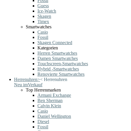
Fossil
Guess
Ice-Watch
Skagen
Timex
Smartwatches
Casio
Fossil
Skagen Connected
Kategorien
Herren Smartwatches
Damen Smartwatches
Touchscreen-Smartwatches
Hybrid -Smartwatches
Renovierte Smartwatches
Herrenuhren
>
<
Herrenuhren
Neu im
Verkauf
Top Herrenmarken
Armani Exchange
Ben Sherman
Calvin Klein
Casio
Daniel Wellington
Diesel
Fossil