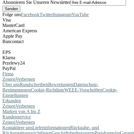
Abonnieren Sie Unseren Newsletter
Folge uns
Facebook
Twitter
Instagram
YouTube
Visa
MasterCard
American Express
Apple Pay
Bancontact
EPS
Klarna
Przelewy24
PayPal
Firma
Zeigen
Verbergen
Über uns
Rundschreiben
Bewertungen
Datenschutz-
Bestimmungen
Cookie-Richtlinie
WEEE-Vorschriften
Cookie-
Einstellungen
Erkunden
Zeigen
Verbergen
Marken von A bis Z
Kundenservice
Zeigen
Verbergen
Kontaktiere uns
Lieferinformationen
Rückgabe- und
Rückerstattungsrichtlinien
Geschäftsbedingungen
Preisformular
Garant