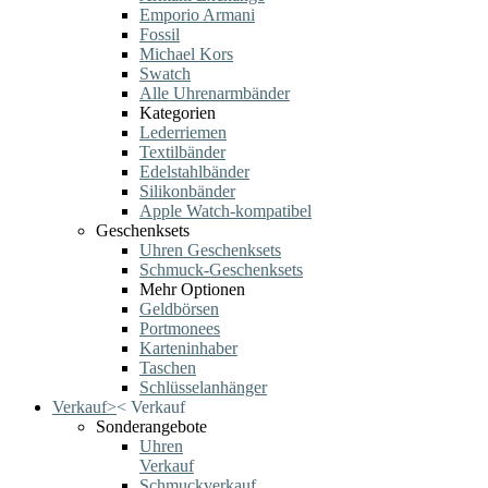
Emporio Armani
Fossil
Michael Kors
Swatch
Alle Uhrenarmbänder
Kategorien
Lederriemen
Textilbänder
Edelstahlbänder
Silikonbänder
Apple Watch-kompatibel
Geschenksets
Uhren Geschenksets
Schmuck-Geschenksets
Mehr Optionen
Geldbörsen
Portmonees
Karteninhaber
Taschen
Schlüsselanhänger
Verkauf
>
<
Verkauf
Sonderangebote
Uhren
Verkauf
Schmuckverkauf