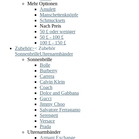
Mehr Optionen
Amulett
Manschettenknöpfe
Schmucksets
Nach Preis
50 £ oder weniger
50 £ - 100 £
100 £ - 150 £
Zubehör
>
<
Zubehör
Sonnenbrille
Uhrenarmbänder
Sonnenbrille
Bolle
Burberry
Carrera
Calvin Klein
Coach
Dolce and Gabbana
Gucci
Jimmy Choo
Salvatore Ferragamo
Serengeti
Versace
Prada
Uhrenarmbänder
Armani Exchange