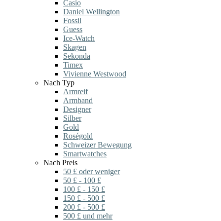
Casio
Daniel Wellington
Fossil
Guess
Ice-Watch
Skagen
Sekonda
Timex
Vivienne Westwood
Nach Typ
Armreif
Armband
Designer
Silber
Gold
Roségold
Schweizer Bewegung
Smartwatches
Nach Preis
50 £ oder weniger
50 £ - 100 £
100 £ - 150 £
150 £ - 500 £
200 £ - 500 £
500 £ und mehr