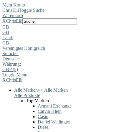
Mein Konto
ChrisElli
Toggle Suche
Warenkorb
X
ChrisElli
GB
GB
Land:
GB
Vereinigtes Königreich
Sprache:
Deutsche
Währung:
GBP (£)
Toggle Menu
X
ChrisElli
Alle Marken
>
<
Alle Marken
Alle Produkte
Top Marken
Armani Exchange
Calvin Klein
Casio
Daniel Wellington
Diesel