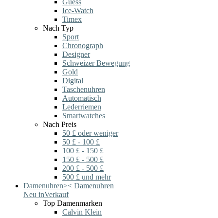
Guess
Ice-Watch
Timex
Nach Typ
Sport
Chronograph
Designer
Schweizer Bewegung
Gold
Digital
Taschenuhren
Automatisch
Lederriemen
Smartwatches
Nach Preis
50 £ oder weniger
50 £ - 100 £
100 £ - 150 £
150 £ - 500 £
200 £ - 500 £
500 £ und mehr
Damenuhren
>
<
Damenuhren
Neu in
Verkauf
Top Damenmarken
Calvin Klein