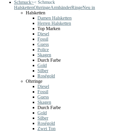
Schmuck
>
<
Schmuck
Halsketten
Ohrringe
Armbänder
Ringe
Neu in
Halsketten
Damen Halsketten
Herren Halsketten
Top Marken
Diesel
Fossil
Guess
Police
Skagen
Durch Farbe
Gold
Silber
Roségold
Ohrringe
Diesel
Fossil
Guess
Skagen
Durch Farbe
Gold
Silber
Roségold
Zwei Ton