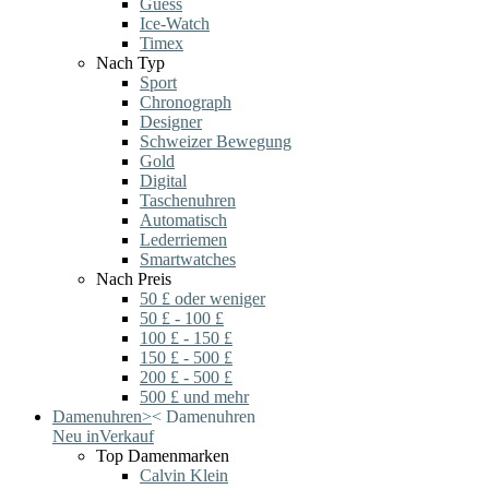
Guess
Ice-Watch
Timex
Nach Typ
Sport
Chronograph
Designer
Schweizer Bewegung
Gold
Digital
Taschenuhren
Automatisch
Lederriemen
Smartwatches
Nach Preis
50 £ oder weniger
50 £ - 100 £
100 £ - 150 £
150 £ - 500 £
200 £ - 500 £
500 £ und mehr
Damenuhren
>
<
Damenuhren
Neu in
Verkauf
Top Damenmarken
Calvin Klein