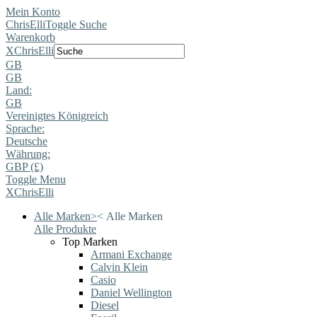
Mein Konto
ChrisElli
Toggle Suche
Warenkorb
X
ChrisElli
GB
GB
Land:
GB
Vereinigtes Königreich
Sprache:
Deutsche
Währung:
GBP (£)
Toggle Menu
X
ChrisElli
Alle Marken
>
<
Alle Marken
Alle Produkte
Top Marken
Armani Exchange
Calvin Klein
Casio
Daniel Wellington
Diesel