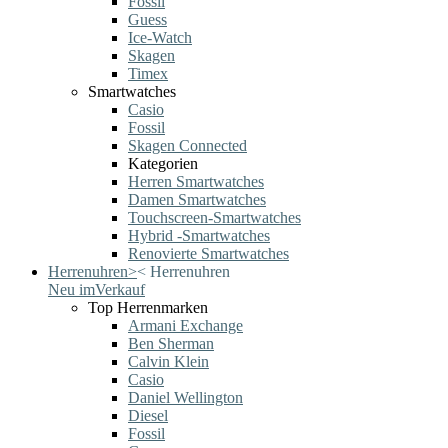
Fossil
Guess
Ice-Watch
Skagen
Timex
Smartwatches
Casio
Fossil
Skagen Connected
Kategorien
Herren Smartwatches
Damen Smartwatches
Touchscreen-Smartwatches
Hybrid -Smartwatches
Renovierte Smartwatches
Herrenuhren
>
<
Herrenuhren
Neu im
Verkauf
Top Herrenmarken
Armani Exchange
Ben Sherman
Calvin Klein
Casio
Daniel Wellington
Diesel
Fossil