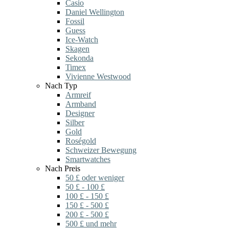
Casio
Daniel Wellington
Fossil
Guess
Ice-Watch
Skagen
Sekonda
Timex
Vivienne Westwood
Nach Typ
Armreif
Armband
Designer
Silber
Gold
Roségold
Schweizer Bewegung
Smartwatches
Nach Preis
50 £ oder weniger
50 £ - 100 £
100 £ - 150 £
150 £ - 500 £
200 £ - 500 £
500 £ und mehr