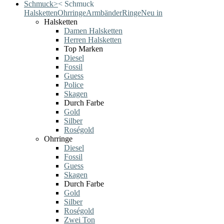
Schmuck
>
<
Schmuck
Halsketten
Ohrringe
Armbänder
Ringe
Neu in
Halsketten
Damen Halsketten
Herren Halsketten
Top Marken
Diesel
Fossil
Guess
Police
Skagen
Durch Farbe
Gold
Silber
Roségold
Ohrringe
Diesel
Fossil
Guess
Skagen
Durch Farbe
Gold
Silber
Roségold
Zwei Ton