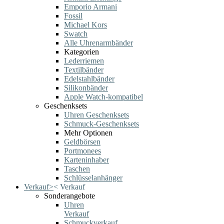
Emporio Armani
Fossil
Michael Kors
Swatch
Alle Uhrenarmbänder
Kategorien
Lederriemen
Textilbänder
Edelstahlbänder
Silikonbänder
Apple Watch-kompatibel
Geschenksets
Uhren Geschenksets
Schmuck-Geschenksets
Mehr Optionen
Geldbörsen
Portmonees
Karteninhaber
Taschen
Schlüsselanhänger
Verkauf
>
<
Verkauf
Sonderangebote
Uhren
Verkauf
Schmuckverkauf