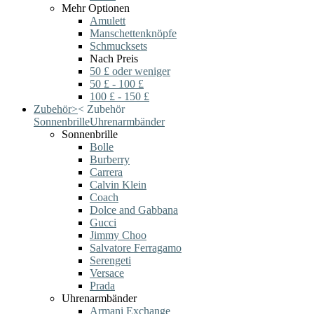
Mehr Optionen
Amulett
Manschettenknöpfe
Schmucksets
Nach Preis
50 £ oder weniger
50 £ - 100 £
100 £ - 150 £
Zubehör
>
<
Zubehör
Sonnenbrille
Uhrenarmbänder
Sonnenbrille
Bolle
Burberry
Carrera
Calvin Klein
Coach
Dolce and Gabbana
Gucci
Jimmy Choo
Salvatore Ferragamo
Serengeti
Versace
Prada
Uhrenarmbänder
Armani Exchange