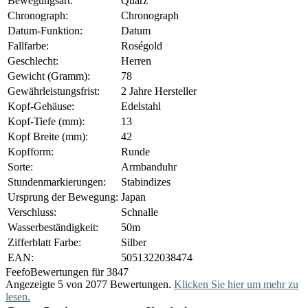
Bewegungsart:
Quarz
Chronograph:
Chronograph
Datum-Funktion:
Datum
Fallfarbe:
Roségold
Geschlecht:
Herren
Gewicht (Gramm):
78
Gewährleistungsfrist:
2 Jahre Hersteller
Kopf-Gehäuse:
Edelstahl
Kopf-Tiefe (mm):
13
Kopf Breite (mm):
42
Kopfform:
Runde
Sorte:
Armbanduhr
Stundenmarkierungen:
Stabindizes
Ursprung der Bewegung:
Japan
Verschluss:
Schnalle
Wasserbeständigkeit:
50m
Zifferblatt Farbe:
Silber
EAN:
5051322038474
Feefo
Bewertungen für 3847
Angezeigte 5 von 2077 Bewertungen.
Klicken Sie hier um mehr zu
lesen.