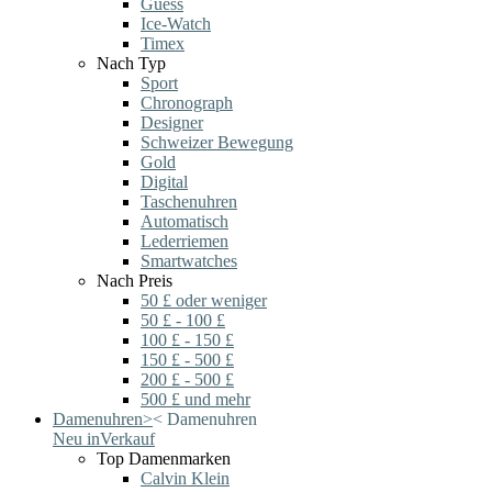
Guess
Ice-Watch
Timex
Nach Typ
Sport
Chronograph
Designer
Schweizer Bewegung
Gold
Digital
Taschenuhren
Automatisch
Lederriemen
Smartwatches
Nach Preis
50 £ oder weniger
50 £ - 100 £
100 £ - 150 £
150 £ - 500 £
200 £ - 500 £
500 £ und mehr
Damenuhren
>
<
Damenuhren
Neu in
Verkauf
Top Damenmarken
Calvin Klein