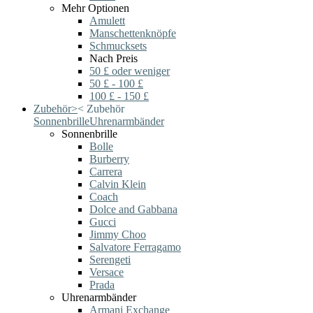
Mehr Optionen
Amulett
Manschettenknöpfe
Schmucksets
Nach Preis
50 £ oder weniger
50 £ - 100 £
100 £ - 150 £
Zubehör
>
<
Zubehör
Sonnenbrille
Uhrenarmbänder
Sonnenbrille
Bolle
Burberry
Carrera
Calvin Klein
Coach
Dolce and Gabbana
Gucci
Jimmy Choo
Salvatore Ferragamo
Serengeti
Versace
Prada
Uhrenarmbänder
Armani Exchange