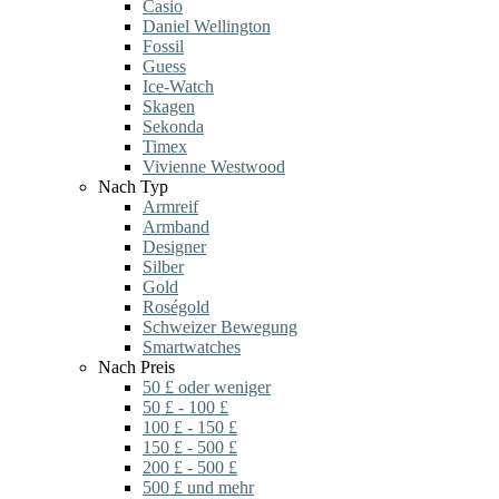
Casio
Daniel Wellington
Fossil
Guess
Ice-Watch
Skagen
Sekonda
Timex
Vivienne Westwood
Nach Typ
Armreif
Armband
Designer
Silber
Gold
Roségold
Schweizer Bewegung
Smartwatches
Nach Preis
50 £ oder weniger
50 £ - 100 £
100 £ - 150 £
150 £ - 500 £
200 £ - 500 £
500 £ und mehr