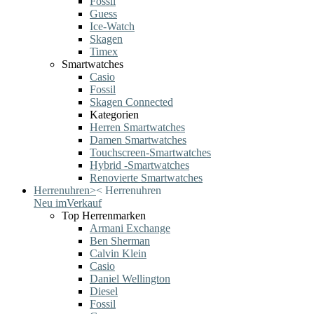
Fossil
Guess
Ice-Watch
Skagen
Timex
Smartwatches
Casio
Fossil
Skagen Connected
Kategorien
Herren Smartwatches
Damen Smartwatches
Touchscreen-Smartwatches
Hybrid -Smartwatches
Renovierte Smartwatches
Herrenuhren
>
<
Herrenuhren
Neu im
Verkauf
Top Herrenmarken
Armani Exchange
Ben Sherman
Calvin Klein
Casio
Daniel Wellington
Diesel
Fossil