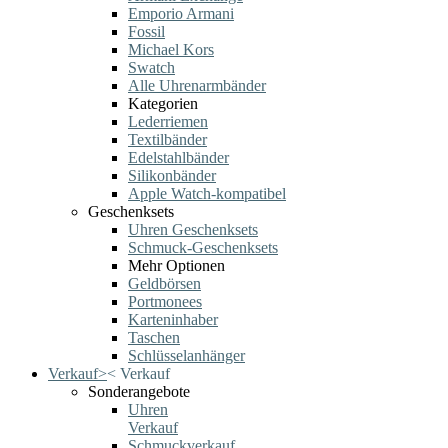
Emporio Armani
Fossil
Michael Kors
Swatch
Alle Uhrenarmbänder
Kategorien
Lederriemen
Textilbänder
Edelstahlbänder
Silikonbänder
Apple Watch-kompatibel
Geschenksets
Uhren Geschenksets
Schmuck-Geschenksets
Mehr Optionen
Geldbörsen
Portmonees
Karteninhaber
Taschen
Schlüsselanhänger
Verkauf
>
<
Verkauf
Sonderangebote
Uhren
Verkauf
Schmuckverkauf