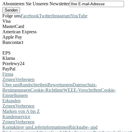
Abonnieren Sie Unseren Newsletter
Folge uns
Facebook
Twitter
Instagram
YouTube
Visa
MasterCard
American Express
Apple Pay
Bancontact
EPS
Klarna
Przelewy24
PayPal
Firma
Zeigen
Verbergen
Über uns
Rundschreiben
Bewertungen
Datenschutz-
Bestimmungen
Cookie-Richtlinie
WEEE-Vorschriften
Cookie-
Einstellungen
Erkunden
Zeigen
Verbergen
Marken von A bis Z
Kundenservice
Zeigen
Verbergen
Kontaktiere uns
Lieferinformationen
Rückgabe- und