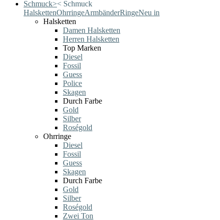
Schmuck
>
<
Schmuck
Halsketten
Ohrringe
Armbänder
Ringe
Neu in
Halsketten
Damen Halsketten
Herren Halsketten
Top Marken
Diesel
Fossil
Guess
Police
Skagen
Durch Farbe
Gold
Silber
Roségold
Ohrringe
Diesel
Fossil
Guess
Skagen
Durch Farbe
Gold
Silber
Roségold
Zwei Ton