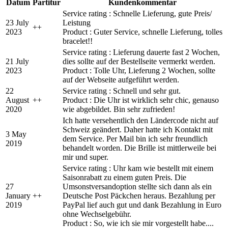
Datum
Partitur
Kundenkommentar
Service rating : Schnelle Lieferung, gute Preis/
23 July
Leistung
+
+
2023
Product : Guter Service, schnelle Lieferung, tolles
bracelet!!
Service rating : Lieferung dauerte fast 2 Wochen,
21 July
dies sollte auf der Bestellseite vermerkt werden.
2023
Product : Tolle Uhr, Lieferung 2 Wochen, sollte
auf der Webseite aufgeführt werden.
22
Service rating : Schnell und sehr gut.
August
+
+
Product : Die Uhr ist wirklich sehr chic, genauso
2020
wie abgebildet. Bin sehr zufrieden!
Ich hatte versehentlich den Ländercode nicht auf
Schweiz geändert. Daher hatte ich Kontakt mit
3 May
dem Service. Per Mail bin ich sehr freundlich
2019
behandelt worden. Die Brille ist mittlerweile bei
mir und super.
Service rating : Uhr kam wie bestellt mit einem
Saisonrabatt zu einem guten Preis. Die
27
Umsonstversandoption stellte sich dann als ein
January
+
+
Deutsche Post Päckchen heraus. Bezahlung per
2019
PayPal lief auch gut und dank Bezahlung in Euro
ohne Wechselgebühr.
Product : So, wie ich sie mir vorgestellt habe....