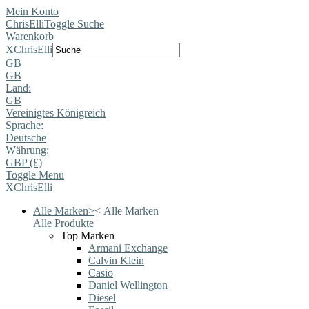
Mein Konto
ChrisElli
Toggle Suche
Warenkorb
X
ChrisElli
GB
GB
Land:
GB
Vereinigtes Königreich
Sprache:
Deutsche
Währung:
GBP (£)
Toggle Menu
X
ChrisElli
Alle Marken
>
<
Alle Marken
Alle Produkte
Top Marken
Armani Exchange
Calvin Klein
Casio
Daniel Wellington
Diesel