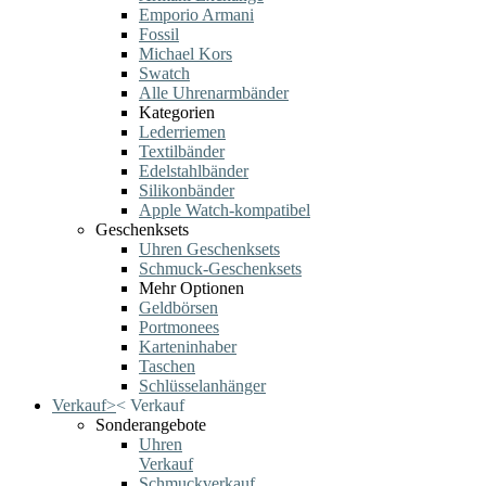
Emporio Armani
Fossil
Michael Kors
Swatch
Alle Uhrenarmbänder
Kategorien
Lederriemen
Textilbänder
Edelstahlbänder
Silikonbänder
Apple Watch-kompatibel
Geschenksets
Uhren Geschenksets
Schmuck-Geschenksets
Mehr Optionen
Geldbörsen
Portmonees
Karteninhaber
Taschen
Schlüsselanhänger
Verkauf
>
<
Verkauf
Sonderangebote
Uhren
Verkauf
Schmuckverkauf