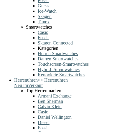
Fossil
Guess
Ice-Watch
Skagen
Timex
Smartwatches
Casio
Fossil
Skagen Connected
Kategorien
Herren Smartwatches
Damen Smartwatches
Touchscreen-Smartwatches
Hybrid -Smartwatches
Renovierte Smartwatches
Herrenuhren
>
<
Herrenuhren
Neu im
Verkauf
Top Herrenmarken
Armani Exchange
Ben Sherman
Calvin Klein
Casio
Daniel Wellington
Diesel
Fossil