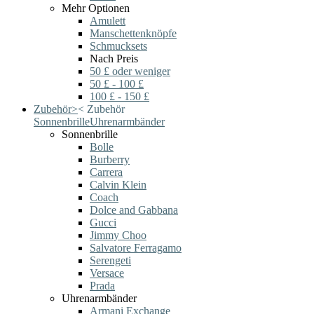
Mehr Optionen
Amulett
Manschettenknöpfe
Schmucksets
Nach Preis
50 £ oder weniger
50 £ - 100 £
100 £ - 150 £
Zubehör
>
<
Zubehör
Sonnenbrille
Uhrenarmbänder
Sonnenbrille
Bolle
Burberry
Carrera
Calvin Klein
Coach
Dolce and Gabbana
Gucci
Jimmy Choo
Salvatore Ferragamo
Serengeti
Versace
Prada
Uhrenarmbänder
Armani Exchange