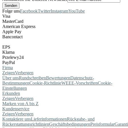
Folge uns
Facebook
Twitter
Instagram
YouTube
Visa
MasterCard
American Express
Apple Pay
Bancontact
EPS
Klarna
Przelewy24
PayPal
Firma
Zeigen
Verbergen
Über uns
Rundschreiben
Bewertungen
Datenschutz-
Bestimmungen
Cookie-Richtlinie
WEEE-Vorschriften
Cookie-
Einstellungen
Erkunden
Zeigen
Verbergen
Marken von A bis Z
Kundenservice
Zeigen
Verbergen
Kontaktiere uns
Lieferinformationen
Rückgabe- und
Rückerstattungsrichtlinien
Geschäftsbedingungen
Preisformular
Garant