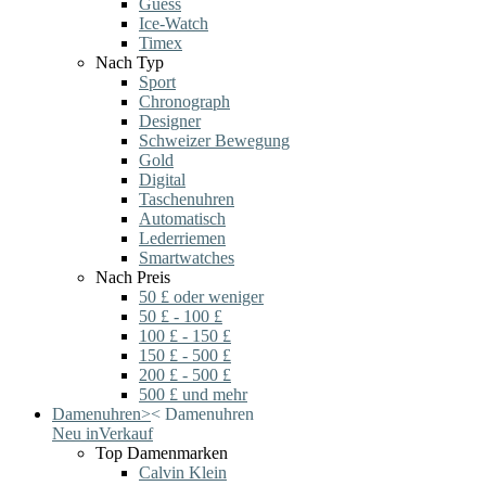
Guess
Ice-Watch
Timex
Nach Typ
Sport
Chronograph
Designer
Schweizer Bewegung
Gold
Digital
Taschenuhren
Automatisch
Lederriemen
Smartwatches
Nach Preis
50 £ oder weniger
50 £ - 100 £
100 £ - 150 £
150 £ - 500 £
200 £ - 500 £
500 £ und mehr
Damenuhren
>
<
Damenuhren
Neu in
Verkauf
Top Damenmarken
Calvin Klein