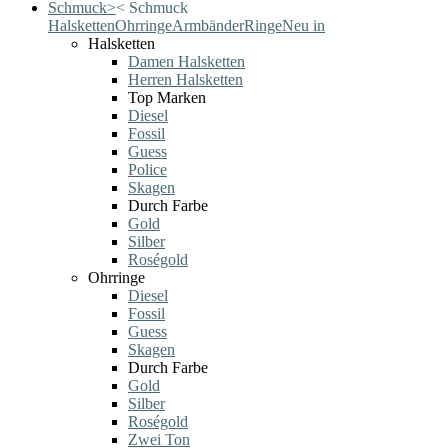
Schmuck
>
<
Schmuck
Halsketten
Ohrringe
Armbänder
Ringe
Neu in
Halsketten
Damen Halsketten
Herren Halsketten
Top Marken
Diesel
Fossil
Guess
Police
Skagen
Durch Farbe
Gold
Silber
Roségold
Ohrringe
Diesel
Fossil
Guess
Skagen
Durch Farbe
Gold
Silber
Roségold
Zwei Ton