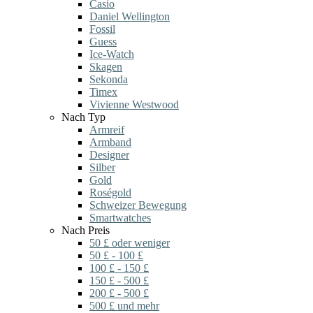
Casio
Daniel Wellington
Fossil
Guess
Ice-Watch
Skagen
Sekonda
Timex
Vivienne Westwood
Nach Typ
Armreif
Armband
Designer
Silber
Gold
Roségold
Schweizer Bewegung
Smartwatches
Nach Preis
50 £ oder weniger
50 £ - 100 £
100 £ - 150 £
150 £ - 500 £
200 £ - 500 £
500 £ und mehr