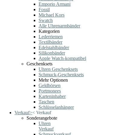
Emporio Armani
Fossil
Michael Kors
Swatch
Alle Uhrenarmbänder
Kategorien
Lederriemen
Textilbänder
Edelstahlbänder
Silikonbänder
Apple Watch-kompatibel
Geschenksets
Uhren Geschenksets
Schmuck-Geschenksets
Mehr Optionen
Geldbörsen
Portmonees
Karteninhaber
Taschen
Schlüsselanhänger
Verkauf
>
<
Verkauf
Sonderangebote
Uhren
Verkauf
Schmuckverkauf