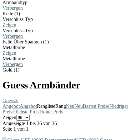
Armbandtyp
Verbergen
Kette (1)
Verschluss-Typ
Zeigen
Verschluss-Typ
Verbergen
Falte Über Spangen (1)
Metallfarbe
Zeigen
Metallfarbe
Verbergen
Gold (1)
Guess Armbänder
Guess
X
Angebot
Angebot
Rangliste
Rang
Neu
Neu
Besten Preise
Niedriger
Preis
Höchste Preis
Hoher Preis
Zeigen
Angezeigte 1 bis 36 von 36
Seite 1 von 1