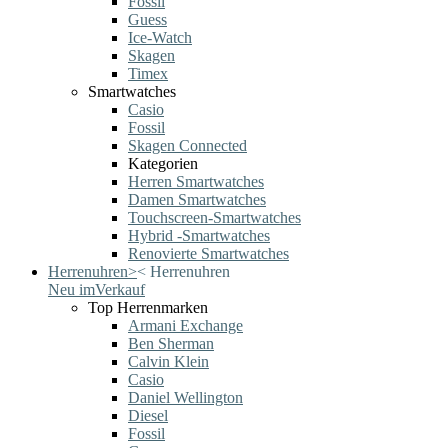
Fossil
Guess
Ice-Watch
Skagen
Timex
Smartwatches
Casio
Fossil
Skagen Connected
Kategorien
Herren Smartwatches
Damen Smartwatches
Touchscreen-Smartwatches
Hybrid -Smartwatches
Renovierte Smartwatches
Herrenuhren
>
<
Herrenuhren
Neu im
Verkauf
Top Herrenmarken
Armani Exchange
Ben Sherman
Calvin Klein
Casio
Daniel Wellington
Diesel
Fossil