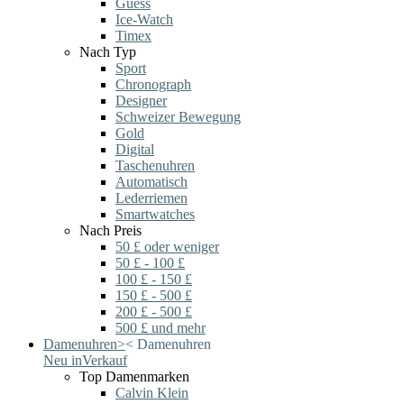
Guess
Ice-Watch
Timex
Nach Typ
Sport
Chronograph
Designer
Schweizer Bewegung
Gold
Digital
Taschenuhren
Automatisch
Lederriemen
Smartwatches
Nach Preis
50 £ oder weniger
50 £ - 100 £
100 £ - 150 £
150 £ - 500 £
200 £ - 500 £
500 £ und mehr
Damenuhren
>
<
Damenuhren
Neu in
Verkauf
Top Damenmarken
Calvin Klein