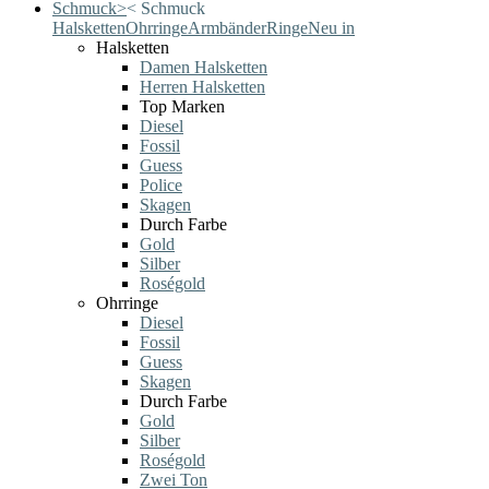
Schmuck
>
<
Schmuck
Halsketten
Ohrringe
Armbänder
Ringe
Neu in
Halsketten
Damen Halsketten
Herren Halsketten
Top Marken
Diesel
Fossil
Guess
Police
Skagen
Durch Farbe
Gold
Silber
Roségold
Ohrringe
Diesel
Fossil
Guess
Skagen
Durch Farbe
Gold
Silber
Roségold
Zwei Ton