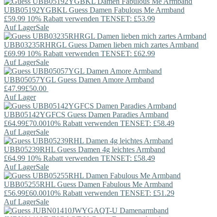
UBB05192YGBKL
Guess
Damen Fabulous Me Armband
£59.99
10% Rabatt verwenden TENSET: £53.99
Auf Lager
Sale
UBB03235RHRGL
Guess
Damen lieben mich zartes Armband
£69.99
10% Rabatt verwenden TENSET: £62.99
Auf Lager
Sale
UBB05057YGL
Guess
Damen Amore Armband
£47.99
£50.00
Auf Lager
UBB05142YGFCS
Guess
Damen Paradies Armband
£64.99
£70.00
10% Rabatt verwenden TENSET: £58.49
Auf Lager
Sale
UBB05239RHL
Guess
Damen 4g leichtes Armband
£64.99
10% Rabatt verwenden TENSET: £58.49
Auf Lager
Sale
UBB05255RHL
Guess
Damen Fabulous Me Armband
£56.99
£60.00
10% Rabatt verwenden TENSET: £51.29
Auf Lager
Sale