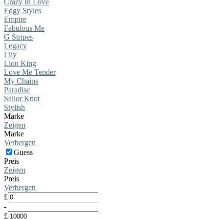
Crazy In Love
Edgy Styles
Empire
Fabulous Me
G Stripes
Legacy
Lily
Lion King
Love Me Tender
My Chains
Paradise
Sailor Knot
Stylish
Marke
Zeigen
Marke
Verbergen
Guess
Preis
Zeigen
Preis
Verbergen
£
-
£