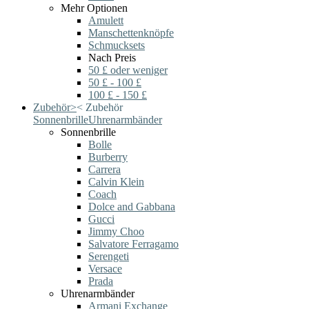
Mehr Optionen
Amulett
Manschettenknöpfe
Schmucksets
Nach Preis
50 £ oder weniger
50 £ - 100 £
100 £ - 150 £
Zubehör
>
<
Zubehör
Sonnenbrille
Uhrenarmbänder
Sonnenbrille
Bolle
Burberry
Carrera
Calvin Klein
Coach
Dolce and Gabbana
Gucci
Jimmy Choo
Salvatore Ferragamo
Serengeti
Versace
Prada
Uhrenarmbänder
Armani Exchange