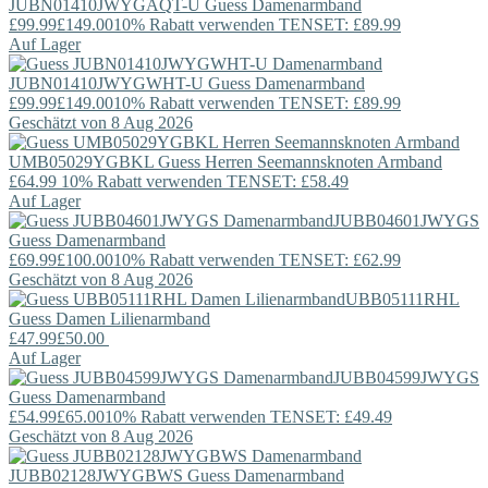
JUBN01410JWYGAQT-U
Guess
Damenarmband
£99.99
£149.00
10% Rabatt verwenden TENSET: £89.99
Auf Lager
JUBN01410JWYGWHT-U
Guess
Damenarmband
£99.99
£149.00
10% Rabatt verwenden TENSET: £89.99
Geschätzt von 8 Aug 2026
UMB05029YGBKL
Guess
Herren Seemannsknoten Armband
£64.99
10% Rabatt verwenden TENSET: £58.49
Auf Lager
JUBB04601JWYGS
Guess
Damenarmband
£69.99
£100.00
10% Rabatt verwenden TENSET: £62.99
Geschätzt von 8 Aug 2026
UBB05111RHL
Guess
Damen Lilienarmband
£47.99
£50.00
Auf Lager
JUBB04599JWYGS
Guess
Damenarmband
£54.99
£65.00
10% Rabatt verwenden TENSET: £49.49
Geschätzt von 8 Aug 2026
JUBB02128JWYGBWS
Guess
Damenarmband