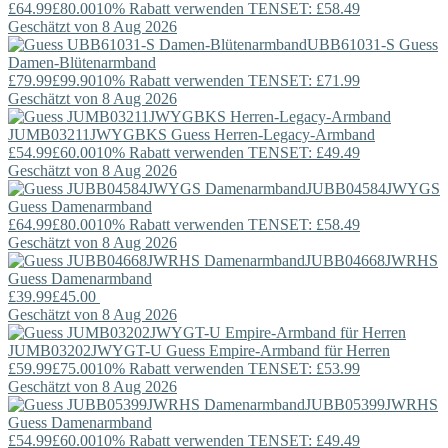
£64.99
£80.00
10% Rabatt verwenden TENSET: £58.49
Geschätzt von 8 Aug 2026
UBB61031-S
Guess
Damen-Blütenarmband
£79.99
£99.90
10% Rabatt verwenden TENSET: £71.99
Geschätzt von 8 Aug 2026
JUMB03211JWYGBKS
Guess
Herren-Legacy-Armband
£54.99
£60.00
10% Rabatt verwenden TENSET: £49.49
Geschätzt von 8 Aug 2026
JUBB04584JWYGS
Guess
Damenarmband
£64.99
£80.00
10% Rabatt verwenden TENSET: £58.49
Geschätzt von 8 Aug 2026
JUBB04668JWRHS
Guess
Damenarmband
£39.99
£45.00
Geschätzt von 8 Aug 2026
JUMB03202JWYGT-U
Guess
Empire-Armband für Herren
£59.99
£75.00
10% Rabatt verwenden TENSET: £53.99
Geschätzt von 8 Aug 2026
JUBB05399JWRHS
Guess
Damenarmband
£54.99
£60.00
10% Rabatt verwenden TENSET: £49.49