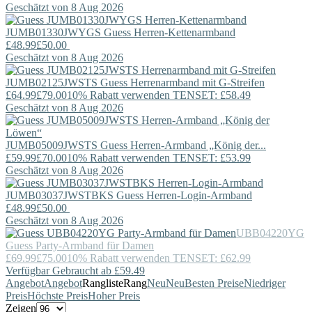
Geschätzt von 8 Aug 2026
JUMB01330JWYGS
Guess
Herren-Kettenarmband
£48.99
£50.00
Geschätzt von 8 Aug 2026
JUMB02125JWSTS
Guess
Herrenarmband mit G-Streifen
£64.99
£79.00
10% Rabatt verwenden TENSET: £58.49
Geschätzt von 8 Aug 2026
JUMB05009JWSTS
Guess
Herren-Armband „König der...
£59.99
£70.00
10% Rabatt verwenden TENSET: £53.99
Geschätzt von 8 Aug 2026
JUMB03037JWSTBKS
Guess
Herren-Login-Armband
£48.99
£50.00
Geschätzt von 8 Aug 2026
UBB04220YG
Guess
Party-Armband für Damen
£69.99
£75.00
10% Rabatt verwenden TENSET: £62.99
Verfügbar Gebraucht ab £59.49
Angebot
Angebot
Rangliste
Rang
Neu
Neu
Besten Preise
Niedriger
Preis
Höchste Preis
Hoher Preis
Zeigen