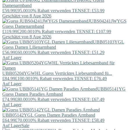
UFB40902
Guess
Damenarmband
£59.99
£95.00
10% Rabatt verwenden TENSET: £53.99
Geschätzt von 8 Aug 2026
JUBS04241JWYGS
Guess
Damenarmband
£119.99
£200.00
10% Rabatt verwenden TENSET: £107.99
Geschätzt von 8 Aug 2026
UBB05103YGL
Guess
Damen Lilienarmband
£56.99
£60.00
10% Rabatt verwenden TENSET: £51.29
Auf Lager
UBB05204YGWHL
Guess
Verrücktes Liebesarmband fü...
£84.99
£100.00
10% Rabatt verwenden TENSET: £76.49
Auf Lager
UBB05141YG
Guess
Damen Paradies Armband
£74.99
£80.00
10% Rabatt verwenden TENSET: £67.49
Auf Lager
UBB05142YGL
Guess
Damen Paradies Armband
£64.99
£70.00
10% Rabatt verwenden TENSET: £58.49
Auf Lager
Sale