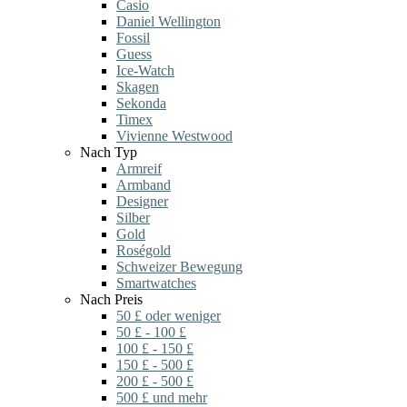
Casio
Daniel Wellington
Fossil
Guess
Ice-Watch
Skagen
Sekonda
Timex
Vivienne Westwood
Nach Typ
Armreif
Armband
Designer
Silber
Gold
Roségold
Schweizer Bewegung
Smartwatches
Nach Preis
50 £ oder weniger
50 £ - 100 £
100 £ - 150 £
150 £ - 500 £
200 £ - 500 £
500 £ und mehr