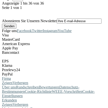
Angezeigte 1 bis 36 von 36
Seite 1 von 1
Abonnieren Sie Unseren Newsletter
Folge uns
Facebook
Twitter
Instagram
YouTube
Visa
MasterCard
American Express
Apple Pay
Bancontact
EPS
Klarna
Przelewy24
PayPal
Firma
Zeigen
Verbergen
Über uns
Rundschreiben
Bewertungen
Datenschutz-
Bestimmungen
Cookie-Richtlinie
WEEE-Vorschriften
Cookie-
Einstellungen
Erkunden
Zeigen
Verbergen