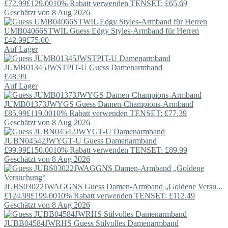
£72.99
£129.00
10% Rabatt verwenden TENSET: £65.69
Geschätzt von 8 Aug 2026
UMB04066STWIL
Guess
Edgy Styles-Armband für Herren
£42.99
£75.00
Auf Lager
JUMB01345JWSTPIT-U
Guess
Damenarmband
£48.99
Auf Lager
JUMB01373JWYGS
Guess
Damen-Champions-Armband
£85.99
£119.00
10% Rabatt verwenden TENSET: £77.39
Geschätzt von 8 Aug 2026
JUBN04542JWYGT-U
Guess
Damenarmband
£99.99
£150.00
10% Rabatt verwenden TENSET: £89.99
Geschätzt von 8 Aug 2026
JUBS03022JWAGGNS
Guess
Damen-Armband „Goldene Versu...
£124.99
£199.00
10% Rabatt verwenden TENSET: £112.49
Geschätzt von 8 Aug 2026
JUBB04584JWRHS
Guess
Stilvolles Damenarmband