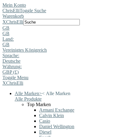
Mein Konto
ChrisElli
Toggle Suche
Warenkorb
X
ChrisElli
GB
GB
Land:
GB
Vereinigtes Königreich
Sprache:
Deutsche
Währung:
GBP (£)
Toggle Menu
X
ChrisElli
Alle Marken
>
<
Alle Marken
Alle Produkte
Top Marken
Armani Exchange
Calvin Klein
Casio
Daniel Wellington
Diesel