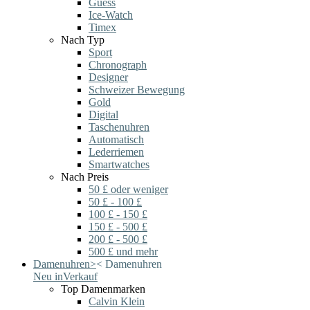
Guess
Ice-Watch
Timex
Nach Typ
Sport
Chronograph
Designer
Schweizer Bewegung
Gold
Digital
Taschenuhren
Automatisch
Lederriemen
Smartwatches
Nach Preis
50 £ oder weniger
50 £ - 100 £
100 £ - 150 £
150 £ - 500 £
200 £ - 500 £
500 £ und mehr
Damenuhren
>
<
Damenuhren
Neu in
Verkauf
Top Damenmarken
Calvin Klein