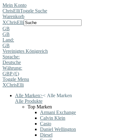
Mein Konto
ChrisElli
Toggle Suche
Warenkorb
X
ChrisElli
GB
GB
Land:
GB
Vereinigtes Königreich
Sprache:
Deutsche
Währung:
GBP (£)
Toggle Menu
X
ChrisElli
Alle Marken
>
<
Alle Marken
Alle Produkte
Top Marken
Armani Exchange
Calvin Klein
Casio
Daniel Wellington
Diesel