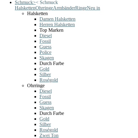
Schmuck
>
<
Schmuck
Halsketten
Ohrringe
Armbänder
Ringe
Neu in
Halsketten
Damen Halsketten
Herren Halsketten
Top Marken
Diesel
Fossil
Guess
Police
Skagen
Durch Farbe
Gold
Silber
Roségold
Ohrringe
Diesel
Fossil
Guess
Skagen
Durch Farbe
Gold
Silber
Roségold
Zwei Ton