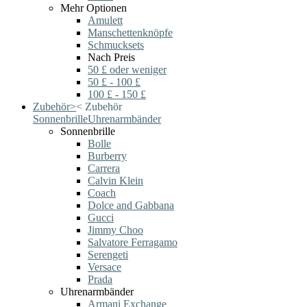
Mehr Optionen
Amulett
Manschettenknöpfe
Schmucksets
Nach Preis
50 £ oder weniger
50 £ - 100 £
100 £ - 150 £
Zubehör
>
<
Zubehör
Sonnenbrille
Uhrenarmbänder
Sonnenbrille
Bolle
Burberry
Carrera
Calvin Klein
Coach
Dolce and Gabbana
Gucci
Jimmy Choo
Salvatore Ferragamo
Serengeti
Versace
Prada
Uhrenarmbänder
Armani Exchange