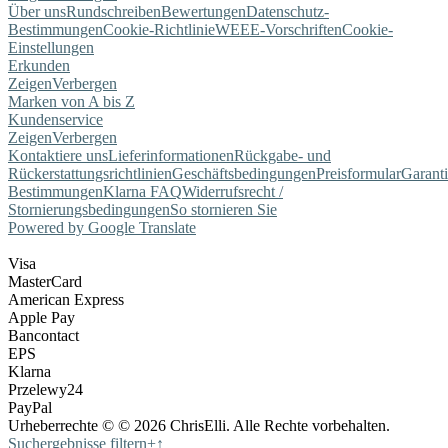
Über uns
Rundschreiben
Bewertungen
Datenschutz-
Bestimmungen
Cookie-Richtlinie
WEEE-Vorschriften
Cookie-
Einstellungen
Erkunden
Zeigen
Verbergen
Marken von A bis Z
Kundenservice
Zeigen
Verbergen
Kontaktiere uns
Lieferinformationen
Rückgabe- und
Rückerstattungsrichtlinien
Geschäftsbedingungen
Preisformular
Garant
Bestimmungen
Klarna FAQ
Widerrufsrecht /
Stornierungsbedingungen
So stornieren Sie
Powered by Google Translate
Visa
MasterCard
American Express
Apple Pay
Bancontact
EPS
Klarna
Przelewy24
PayPal
Urheberrechte © © 2026 ChrisElli. Alle Rechte vorbehalten.
Suchergebnisse filtern
+
↑