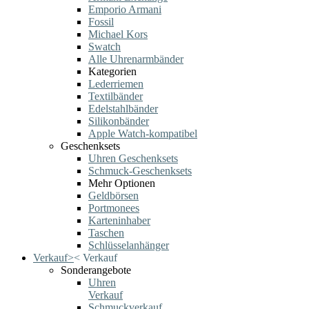
Emporio Armani
Fossil
Michael Kors
Swatch
Alle Uhrenarmbänder
Kategorien
Lederriemen
Textilbänder
Edelstahlbänder
Silikonbänder
Apple Watch-kompatibel
Geschenksets
Uhren Geschenksets
Schmuck-Geschenksets
Mehr Optionen
Geldbörsen
Portmonees
Karteninhaber
Taschen
Schlüsselanhänger
Verkauf
>
<
Verkauf
Sonderangebote
Uhren
Verkauf
Schmuckverkauf