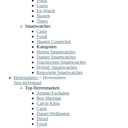
Fossil
Guess
Ice-Watch
Skagen
Timex
Smartwatches
Casio
Fossil
Skagen Connected
Kategorien
Herren Smartwatches
Damen Smartwatches
Touchscreen-Smartwatches
Hybrid -Smartwatches
Renovierte Smartwatches
Herrenuhren
>
<
Herrenuhren
Neu im
Verkauf
Top Herrenmarken
Armani Exchange
Ben Sherman
Calvin Klein
Casio
Daniel Wellington
Diesel
Fossil