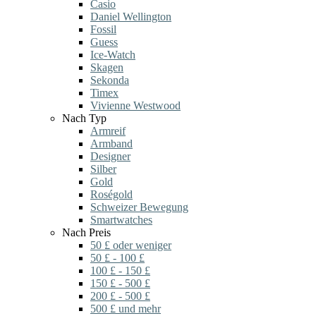
Casio
Daniel Wellington
Fossil
Guess
Ice-Watch
Skagen
Sekonda
Timex
Vivienne Westwood
Nach Typ
Armreif
Armband
Designer
Silber
Gold
Roségold
Schweizer Bewegung
Smartwatches
Nach Preis
50 £ oder weniger
50 £ - 100 £
100 £ - 150 £
150 £ - 500 £
200 £ - 500 £
500 £ und mehr