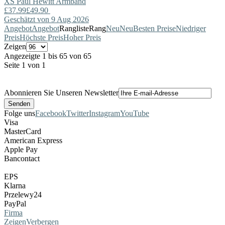
XS
Paul Hewitt
Armband
£37.99
£49.90
Geschätzt von 9 Aug 2026
Angebot
Angebot
Rangliste
Rang
Neu
Neu
Besten Preise
Niedriger
Preis
Höchste Preis
Hoher Preis
Zeigen
Angezeigte 1 bis 65 von 65
Seite 1 von 1
Abonnieren Sie Unseren Newsletter
Folge uns
Facebook
Twitter
Instagram
YouTube
Visa
MasterCard
American Express
Apple Pay
Bancontact
EPS
Klarna
Przelewy24
PayPal
Firma
Zeigen
Verbergen