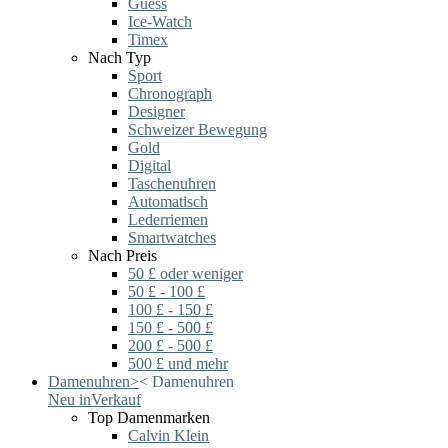
Guess
Ice-Watch
Timex
Nach Typ
Sport
Chronograph
Designer
Schweizer Bewegung
Gold
Digital
Taschenuhren
Automatisch
Lederriemen
Smartwatches
Nach Preis
50 £ oder weniger
50 £ - 100 £
100 £ - 150 £
150 £ - 500 £
200 £ - 500 £
500 £ und mehr
Damenuhren
>
<
Damenuhren
Neu in
Verkauf
Top Damenmarken
Calvin Klein