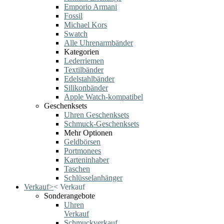
Emporio Armani
Fossil
Michael Kors
Swatch
Alle Uhrenarmbänder
Kategorien
Lederriemen
Textilbänder
Edelstahlbänder
Silikonbänder
Apple Watch-kompatibel
Geschenksets
Uhren Geschenksets
Schmuck-Geschenksets
Mehr Optionen
Geldbörsen
Portmonees
Karteninhaber
Taschen
Schlüsselanhänger
Verkauf
>
<
Verkauf
Sonderangebote
Uhren
Verkauf
Schmuckverkauf