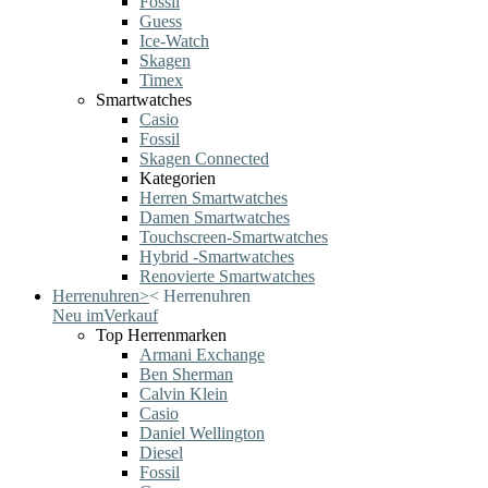
Fossil
Guess
Ice-Watch
Skagen
Timex
Smartwatches
Casio
Fossil
Skagen Connected
Kategorien
Herren Smartwatches
Damen Smartwatches
Touchscreen-Smartwatches
Hybrid -Smartwatches
Renovierte Smartwatches
Herrenuhren
>
<
Herrenuhren
Neu im
Verkauf
Top Herrenmarken
Armani Exchange
Ben Sherman
Calvin Klein
Casio
Daniel Wellington
Diesel
Fossil