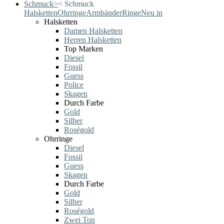
Schmuck
>
<
Schmuck
Halsketten
Ohrringe
Armbänder
Ringe
Neu in
Halsketten
Damen Halsketten
Herren Halsketten
Top Marken
Diesel
Fossil
Guess
Police
Skagen
Durch Farbe
Gold
Silber
Roségold
Ohrringe
Diesel
Fossil
Guess
Skagen
Durch Farbe
Gold
Silber
Roségold
Zwei Ton