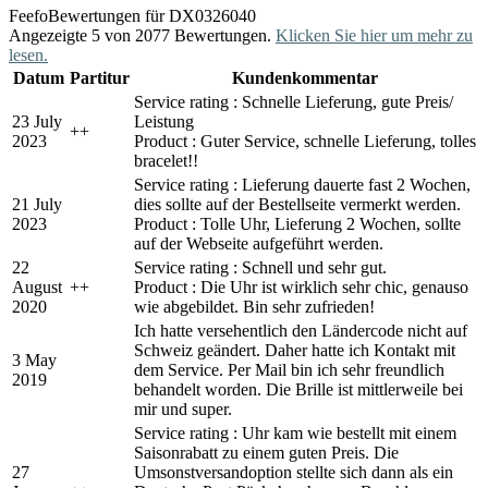
Feefo
Bewertungen für DX0326040
Angezeigte 5 von 2077 Bewertungen.
Klicken Sie hier um mehr zu
lesen.
Datum
Partitur
Kundenkommentar
Service rating : Schnelle Lieferung, gute Preis/
23 July
Leistung
+
+
2023
Product : Guter Service, schnelle Lieferung, tolles
bracelet!!
Service rating : Lieferung dauerte fast 2 Wochen,
21 July
dies sollte auf der Bestellseite vermerkt werden.
2023
Product : Tolle Uhr, Lieferung 2 Wochen, sollte
auf der Webseite aufgeführt werden.
22
Service rating : Schnell und sehr gut.
August
+
+
Product : Die Uhr ist wirklich sehr chic, genauso
2020
wie abgebildet. Bin sehr zufrieden!
Ich hatte versehentlich den Ländercode nicht auf
Schweiz geändert. Daher hatte ich Kontakt mit
3 May
dem Service. Per Mail bin ich sehr freundlich
2019
behandelt worden. Die Brille ist mittlerweile bei
mir und super.
Service rating : Uhr kam wie bestellt mit einem
Saisonrabatt zu einem guten Preis. Die
27
Umsonstversandoption stellte sich dann als ein