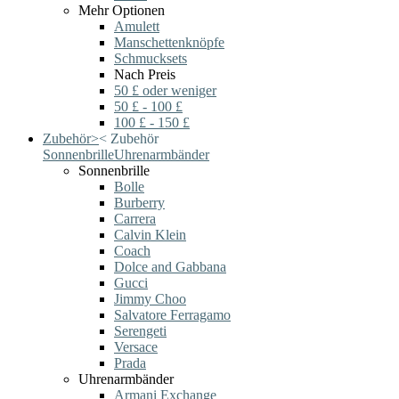
Mehr Optionen
Amulett
Manschettenknöpfe
Schmucksets
Nach Preis
50 £ oder weniger
50 £ - 100 £
100 £ - 150 £
Zubehör
>
<
Zubehör
Sonnenbrille
Uhrenarmbänder
Sonnenbrille
Bolle
Burberry
Carrera
Calvin Klein
Coach
Dolce and Gabbana
Gucci
Jimmy Choo
Salvatore Ferragamo
Serengeti
Versace
Prada
Uhrenarmbänder
Armani Exchange