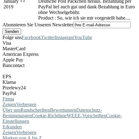
January
+
+
Deutsche Post Päckchen heraus. Bezahlung per
2019
PayPal lief auch gut und dank Bezahlung in Euro
ohne Wechselgebühr.
Product : So, wie ich sie mir vorgestellt habe....
Abonnieren Sie Unseren Newsletter
Folge uns
Facebook
Twitter
Instagram
YouTube
Visa
MasterCard
American Express
Apple Pay
Bancontact
EPS
Klarna
Przelewy24
PayPal
Firma
Zeigen
Verbergen
Über uns
Rundschreiben
Bewertungen
Datenschutz-
Bestimmungen
Cookie-Richtlinie
WEEE-Vorschriften
Cookie-
Einstellungen
Erkunden
Zeigen
Verbergen
Marken von A bis Z