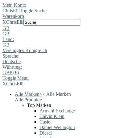
Mein Konto
ChrisElli
Toggle Suche
Warenkorb
X
ChrisElli
GB
GB
Land:
GB
Vereinigtes Königreich
Sprache:
Deutsche
Währung:
GBP (£)
Toggle Menu
X
ChrisElli
Alle Marken
>
<
Alle Marken
Alle Produkte
Top Marken
Armani Exchange
Calvin Klein
Casio
Daniel Wellington
Diesel