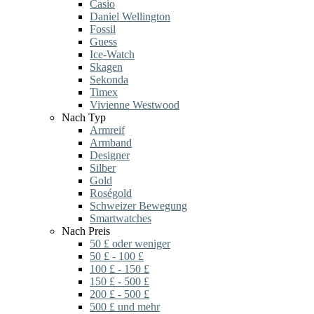
Casio
Daniel Wellington
Fossil
Guess
Ice-Watch
Skagen
Sekonda
Timex
Vivienne Westwood
Nach Typ
Armreif
Armband
Designer
Silber
Gold
Roségold
Schweizer Bewegung
Smartwatches
Nach Preis
50 £ oder weniger
50 £ - 100 £
100 £ - 150 £
150 £ - 500 £
200 £ - 500 £
500 £ und mehr