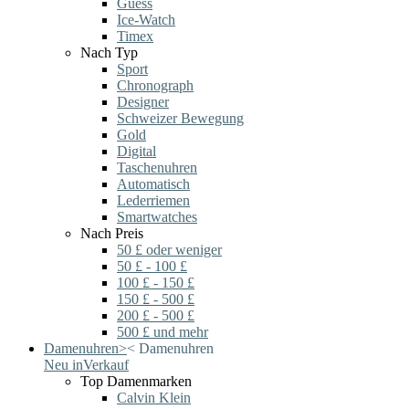
Guess
Ice-Watch
Timex
Nach Typ
Sport
Chronograph
Designer
Schweizer Bewegung
Gold
Digital
Taschenuhren
Automatisch
Lederriemen
Smartwatches
Nach Preis
50 £ oder weniger
50 £ - 100 £
100 £ - 150 £
150 £ - 500 £
200 £ - 500 £
500 £ und mehr
Damenuhren
>
<
Damenuhren
Neu in
Verkauf
Top Damenmarken
Calvin Klein