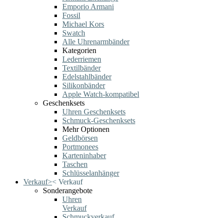
Emporio Armani
Fossil
Michael Kors
Swatch
Alle Uhrenarmbänder
Kategorien
Lederriemen
Textilbänder
Edelstahlbänder
Silikonbänder
Apple Watch-kompatibel
Geschenksets
Uhren Geschenksets
Schmuck-Geschenksets
Mehr Optionen
Geldbörsen
Portmonees
Karteninhaber
Taschen
Schlüsselanhänger
Verkauf
>
<
Verkauf
Sonderangebote
Uhren
Verkauf
Schmuckverkauf