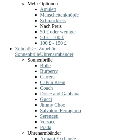
Mehr Optionen
Amulett
Manschettenknöpfe
Schmucksets
Nach Preis
50 £ oder weniger
50 £ - 100 £
100 £ - 150 £
Zubehör
>
<
Zubehör
Sonnenbrille
Uhrenarmbänder
Sonnenbrille
Bolle
Burberry
Carrera
Calvin Klein
Coach
Dolce and Gabbana
Gucci
Jimmy Choo
Salvatore Ferragamo
Serengeti
Versace
Prada
Uhrenarmbänder
Armani Exchange