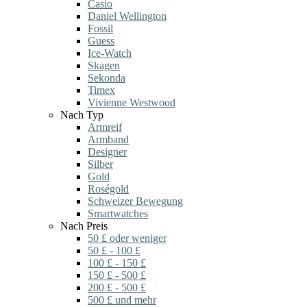
Casio
Daniel Wellington
Fossil
Guess
Ice-Watch
Skagen
Sekonda
Timex
Vivienne Westwood
Nach Typ
Armreif
Armband
Designer
Silber
Gold
Roségold
Schweizer Bewegung
Smartwatches
Nach Preis
50 £ oder weniger
50 £ - 100 £
100 £ - 150 £
150 £ - 500 £
200 £ - 500 £
500 £ und mehr