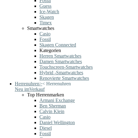
Fossil
Guess
Ice-Watch
Skagen
Timex
Smartwatches
Casio
Fossil
Skagen Connected
Kategorien
Herren Smartwatches
Damen Smartwatches
Touchscreen-Smartwatches
Hybrid -Smartwatches
Renovierte Smartwatches
Herrenuhren
>
<
Herrenuhren
Neu im
Verkauf
Top Herrenmarken
Armani Exchange
Ben Sherman
Calvin Klein
Casio
Daniel Wellington
Diesel
Fossil