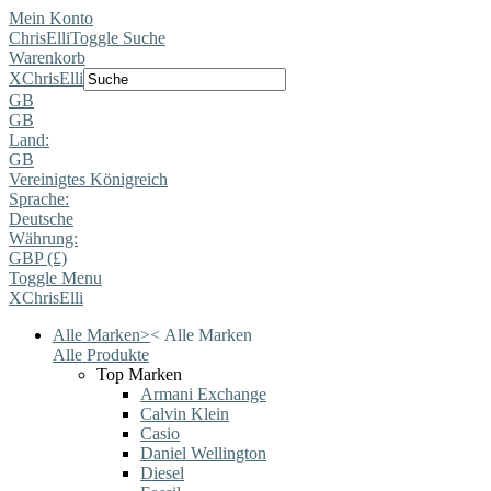
Mein Konto
ChrisElli
Toggle Suche
Warenkorb
X
ChrisElli
GB
GB
Land:
GB
Vereinigtes Königreich
Sprache:
Deutsche
Währung:
GBP (£)
Toggle Menu
X
ChrisElli
Alle Marken
>
<
Alle Marken
Alle Produkte
Top Marken
Armani Exchange
Calvin Klein
Casio
Daniel Wellington
Diesel