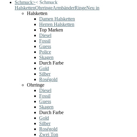
Schmuck
>
<
Schmuck
Halsketten
Ohrringe
Armbänder
Ringe
Neu in
Halsketten
Damen Halsketten
Herren Halsketten
Top Marken
Diesel
Fossil
Guess
Police
Skagen
Durch Farbe
Gold
Silber
Roségold
Ohrringe
Diesel
Fossil
Guess
Skagen
Durch Farbe
Gold
Silber
Roségold
Zwei Ton