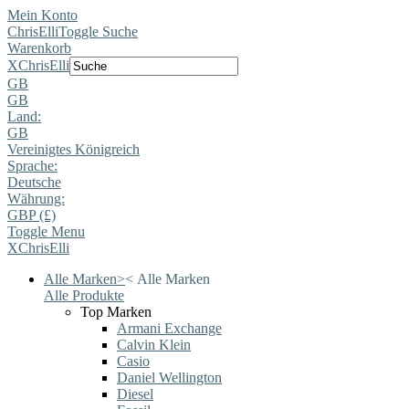
Mein Konto
ChrisElli
Toggle Suche
Warenkorb
X
ChrisElli
GB
GB
Land:
GB
Vereinigtes Königreich
Sprache:
Deutsche
Währung:
GBP (£)
Toggle Menu
X
ChrisElli
Alle Marken
>
<
Alle Marken
Alle Produkte
Top Marken
Armani Exchange
Calvin Klein
Casio
Daniel Wellington
Diesel