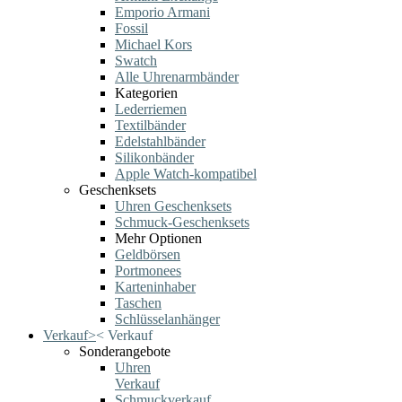
Emporio Armani
Fossil
Michael Kors
Swatch
Alle Uhrenarmbänder
Kategorien
Lederriemen
Textilbänder
Edelstahlbänder
Silikonbänder
Apple Watch-kompatibel
Geschenksets
Uhren Geschenksets
Schmuck-Geschenksets
Mehr Optionen
Geldbörsen
Portmonees
Karteninhaber
Taschen
Schlüsselanhänger
Verkauf
>
<
Verkauf
Sonderangebote
Uhren
Verkauf
Schmuckverkauf