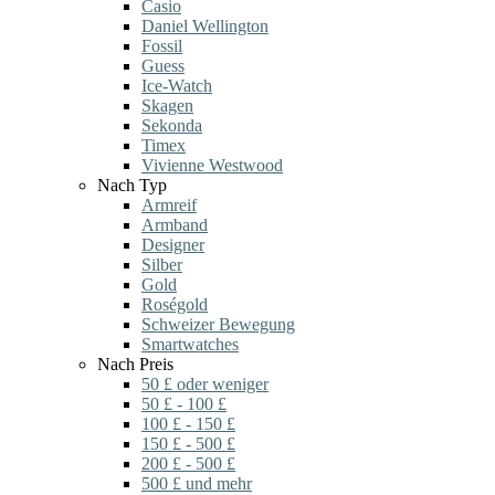
Casio
Daniel Wellington
Fossil
Guess
Ice-Watch
Skagen
Sekonda
Timex
Vivienne Westwood
Nach Typ
Armreif
Armband
Designer
Silber
Gold
Roségold
Schweizer Bewegung
Smartwatches
Nach Preis
50 £ oder weniger
50 £ - 100 £
100 £ - 150 £
150 £ - 500 £
200 £ - 500 £
500 £ und mehr