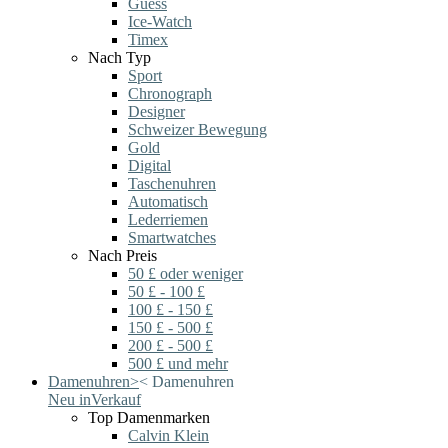
Guess
Ice-Watch
Timex
Nach Typ
Sport
Chronograph
Designer
Schweizer Bewegung
Gold
Digital
Taschenuhren
Automatisch
Lederriemen
Smartwatches
Nach Preis
50 £ oder weniger
50 £ - 100 £
100 £ - 150 £
150 £ - 500 £
200 £ - 500 £
500 £ und mehr
Damenuhren
>
<
Damenuhren
Neu in
Verkauf
Top Damenmarken
Calvin Klein