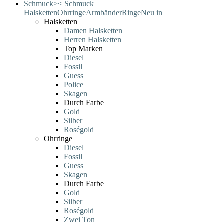
Schmuck
>
<
Schmuck
Halsketten
Ohrringe
Armbänder
Ringe
Neu in
Halsketten
Damen Halsketten
Herren Halsketten
Top Marken
Diesel
Fossil
Guess
Police
Skagen
Durch Farbe
Gold
Silber
Roségold
Ohrringe
Diesel
Fossil
Guess
Skagen
Durch Farbe
Gold
Silber
Roségold
Zwei Ton