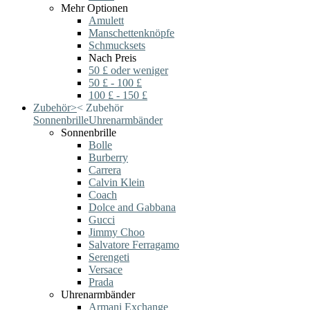
Mehr Optionen
Amulett
Manschettenknöpfe
Schmucksets
Nach Preis
50 £ oder weniger
50 £ - 100 £
100 £ - 150 £
Zubehör
>
<
Zubehör
Sonnenbrille
Uhrenarmbänder
Sonnenbrille
Bolle
Burberry
Carrera
Calvin Klein
Coach
Dolce and Gabbana
Gucci
Jimmy Choo
Salvatore Ferragamo
Serengeti
Versace
Prada
Uhrenarmbänder
Armani Exchange