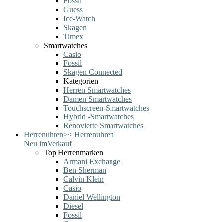
Fossil
Guess
Ice-Watch
Skagen
Timex
Smartwatches
Casio
Fossil
Skagen Connected
Kategorien
Herren Smartwatches
Damen Smartwatches
Touchscreen-Smartwatches
Hybrid -Smartwatches
Renovierte Smartwatches
Herrenuhren
>
<
Herrenuhren
Neu im
Verkauf
Top Herrenmarken
Armani Exchange
Ben Sherman
Calvin Klein
Casio
Daniel Wellington
Diesel
Fossil