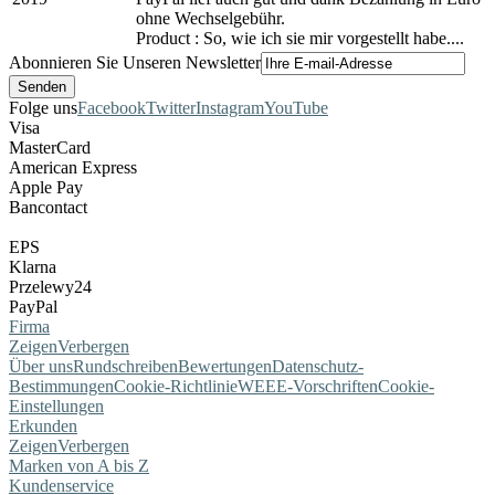
ohne Wechselgebühr.
Product : So, wie ich sie mir vorgestellt habe....
Abonnieren Sie Unseren Newsletter
Folge uns
Facebook
Twitter
Instagram
YouTube
Visa
MasterCard
American Express
Apple Pay
Bancontact
EPS
Klarna
Przelewy24
PayPal
Firma
Zeigen
Verbergen
Über uns
Rundschreiben
Bewertungen
Datenschutz-
Bestimmungen
Cookie-Richtlinie
WEEE-Vorschriften
Cookie-
Einstellungen
Erkunden
Zeigen
Verbergen
Marken von A bis Z
Kundenservice