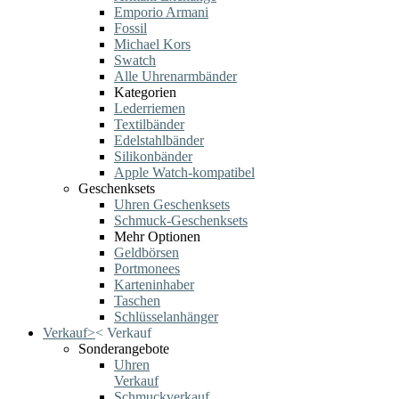
Emporio Armani
Fossil
Michael Kors
Swatch
Alle Uhrenarmbänder
Kategorien
Lederriemen
Textilbänder
Edelstahlbänder
Silikonbänder
Apple Watch-kompatibel
Geschenksets
Uhren Geschenksets
Schmuck-Geschenksets
Mehr Optionen
Geldbörsen
Portmonees
Karteninhaber
Taschen
Schlüsselanhänger
Verkauf
>
<
Verkauf
Sonderangebote
Uhren
Verkauf
Schmuckverkauf