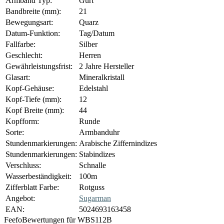
Armband Typ:
Gurt
Bandbreite (mm):
21
Bewegungsart:
Quarz
Datum-Funktion:
Tag/Datum
Fallfarbe:
Silber
Geschlecht:
Herren
Gewährleistungsfrist:
2 Jahre Hersteller
Glasart:
Mineralkristall
Kopf-Gehäuse:
Edelstahl
Kopf-Tiefe (mm):
12
Kopf Breite (mm):
44
Kopfform:
Runde
Sorte:
Armbanduhr
Stundenmarkierungen:
Arabische Ziffernindizes
Stundenmarkierungen:
Stabindizes
Verschluss:
Schnalle
Wasserbeständigkeit:
100m
Zifferblatt Farbe:
Rotguss
Angebot:
Sugarman
EAN:
5024693163458
Feefo
Bewertungen für WBS112B