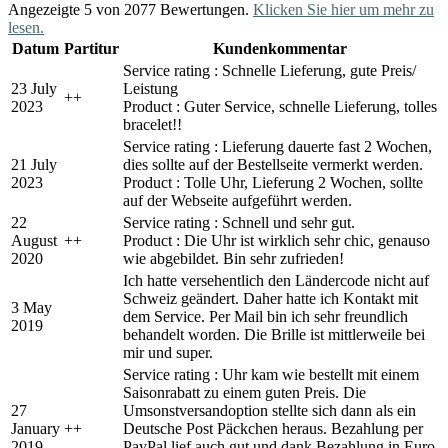
Angezeigte 5 von 2077 Bewertungen.
Klicken Sie hier um mehr zu
lesen.
Datum
Partitur
Kundenkommentar
Service rating : Schnelle Lieferung, gute Preis/
23 July
Leistung
+
+
2023
Product : Guter Service, schnelle Lieferung, tolles
bracelet!!
Service rating : Lieferung dauerte fast 2 Wochen,
21 July
dies sollte auf der Bestellseite vermerkt werden.
2023
Product : Tolle Uhr, Lieferung 2 Wochen, sollte
auf der Webseite aufgeführt werden.
22
Service rating : Schnell und sehr gut.
August
+
+
Product : Die Uhr ist wirklich sehr chic, genauso
2020
wie abgebildet. Bin sehr zufrieden!
Ich hatte versehentlich den Ländercode nicht auf
Schweiz geändert. Daher hatte ich Kontakt mit
3 May
dem Service. Per Mail bin ich sehr freundlich
2019
behandelt worden. Die Brille ist mittlerweile bei
mir und super.
Service rating : Uhr kam wie bestellt mit einem
Saisonrabatt zu einem guten Preis. Die
27
Umsonstversandoption stellte sich dann als ein
January
+
+
Deutsche Post Päckchen heraus. Bezahlung per
2019
PayPal lief auch gut und dank Bezahlung in Euro