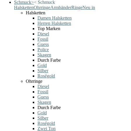
Schmuck
>
<
Schmuck
Halsketten
Ohrringe
Armbänder
Ringe
Neu in
Halsketten
Damen Halsketten
Herren Halsketten
Top Marken
Diesel
Fossil
Guess
Police
Skagen
Durch Farbe
Gold
Silber
Roségold
Ohrringe
Diesel
Fossil
Guess
Skagen
Durch Farbe
Gold
Silber
Roségold
Zwei Ton