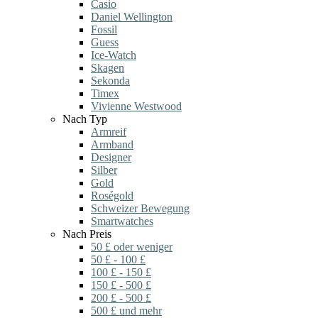
Casio
Daniel Wellington
Fossil
Guess
Ice-Watch
Skagen
Sekonda
Timex
Vivienne Westwood
Nach Typ
Armreif
Armband
Designer
Silber
Gold
Roségold
Schweizer Bewegung
Smartwatches
Nach Preis
50 £ oder weniger
50 £ - 100 £
100 £ - 150 £
150 £ - 500 £
200 £ - 500 £
500 £ und mehr