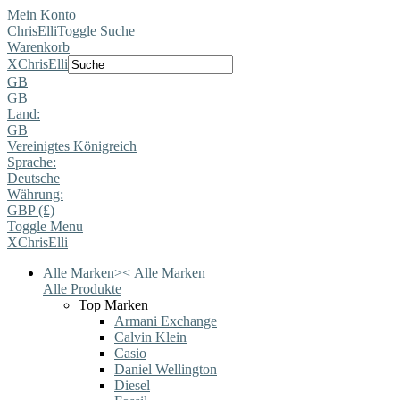
Mein Konto
ChrisElli
Toggle Suche
Warenkorb
X
ChrisElli
GB
GB
Land:
GB
Vereinigtes Königreich
Sprache:
Deutsche
Währung:
GBP (£)
Toggle Menu
X
ChrisElli
Alle Marken
>
<
Alle Marken
Alle Produkte
Top Marken
Armani Exchange
Calvin Klein
Casio
Daniel Wellington
Diesel