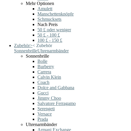
Mehr Optionen
Amulett
Manschettenknöpfe
Schmucksets
Nach Preis
50 £ oder weniger
50 £ - 100 £
100 £ - 150 £
Zubehör
>
<
Zubehör
Sonnenbrille
Uhrenarmbänder
Sonnenbrille
Bolle
Burberry
Carrera
Calvin Klein
Coach
Dolce and Gabbana
Gucci
Jimmy Choo
Salvatore Ferragamo
Serengeti
Versace
Prada
Uhrenarmbänder
Armani Exchange