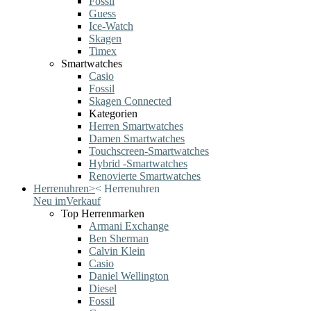
Fossil
Guess
Ice-Watch
Skagen
Timex
Smartwatches
Casio
Fossil
Skagen Connected
Kategorien
Herren Smartwatches
Damen Smartwatches
Touchscreen-Smartwatches
Hybrid -Smartwatches
Renovierte Smartwatches
Herrenuhren
>
<
Herrenuhren
Neu im
Verkauf
Top Herrenmarken
Armani Exchange
Ben Sherman
Calvin Klein
Casio
Daniel Wellington
Diesel
Fossil