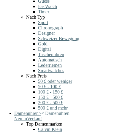
Guess
Ice-Watch
Timex
Nach Typ
Sport
Chronograph
Designer
Schweizer Bewegung
Gold
Digital
Taschenuhren
Automatisch
Lederriemen
Smartwatches
Nach Preis
50 £ oder weniger
50 £ - 100 £
100 £ - 150 £
150 £ - 500 £
200 £ - 500 £
500 £ und mehr
Damenuhren
>
<
Damenuhren
Neu in
Verkauf
Top Damenmarken
Calvin Klein